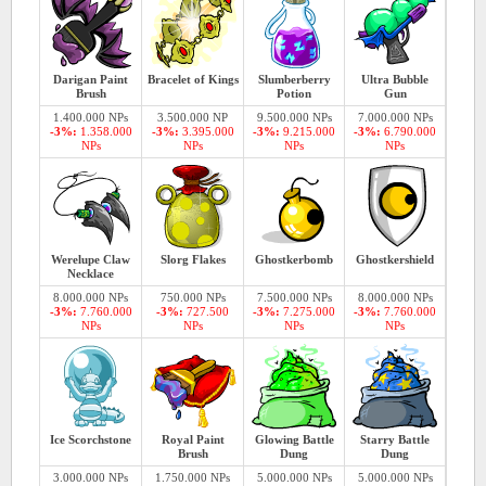
Darigan Paint
Bracelet of Kings
Slumberberry
Ultra Bubble
Brush
Potion
Gun
1.400.000 NPs
3.500.000 NP
9.500.000 NPs
7.000.000 NPs
-3%:
1.358.000
-3%:
3.395.000
-3%:
9.215.000
-3%:
6.790.000
NPs
NPs
NPs
NPs
Werelupe Claw
Slorg Flakes
Ghostkerbomb
Ghostkershield
Necklace
8.000.000 NPs
750.000 NPs
7.500.000 NPs
8.000.000 NPs
-3%:
7.760.000
-3%:
727.500
-3%:
7.275.000
-3%:
7.760.000
NPs
NPs
NPs
NPs
Ice Scorchstone
Royal Paint
Glowing Battle
Starry Battle
Brush
Dung
Dung
3.000.000 NPs
1.750.000 NPs
5.000.000 NPs
5.000.000 NPs