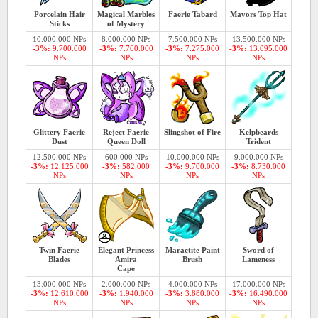
Porcelain Hair
Magical Marbles
Faerie Tabard
Mayors Top Hat
Sticks
of Mystery
10.000.000 NPs
8.000.000 NPs
7.500.000 NPs
13.500.000 NPs
-3%:
9.700.000
-3%:
7.760.000
-3%:
7.275.000
-3%:
13.095.000
NPs
NPs
NPs
NPs
Glittery Faerie
Reject Faerie
Slingshot of Fire
Kelpbeards
Dust
Queen Doll
Trident
12.500.000 NPs
600.000 NPs
10.000.000 NPs
9.000.000 NPs
-3%:
12.125.000
-3%:
582.000
-3%:
9.700.000
-3%:
8.730.000
NPs
NPs
NPs
NPs
Twin Faerie
Elegant Princess
Maractite Paint
Sword of
Blades
Amira
Brush
Lameness
Cape
13.000.000 NPs
2.000.000 NPs
4.000.000 NPs
17.000.000 NPs
-3%:
12.610.000
-3%:
1.940.000
-3%:
3.880.000
-3%:
16.490.000
NPs
NPs
NPs
NPs