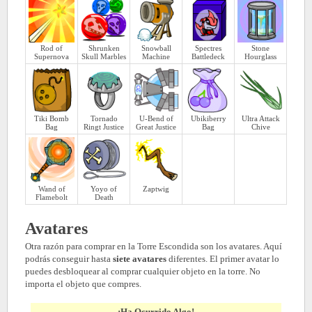
Rod of
Shrunken
Snowball
Spectres
Stone
Supernova
Skull Marbles
Machine
Battledeck
Hourglass
Tiki Bomb
Tornado
U-Bend of
Ubikiberry
Ultra Attack
Bag
Ringt Justice
Great Justice
Bag
Chive
Wand of
Yoyo of
Zaptwig
Flamebolt
Death
Avatares
Otra razón para comprar en la Torre Escondida son los avatares. Aquí
podrás conseguir hasta
siete avatares
diferentes. El primer avatar lo
puedes desbloquear al comprar cualquier objeto en la torre. No
importa el objeto que compres.
¡Ha Ocurrido Algo!