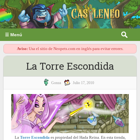
☰ Menú
Aviso:
Usa el sitio de Neopets.com en inglés para evitar errores.
La Torre Escondida
Gonza
Julio 17, 2010
La
Torre Escondida
es propiedad del Hada Reina. En esta tienda,