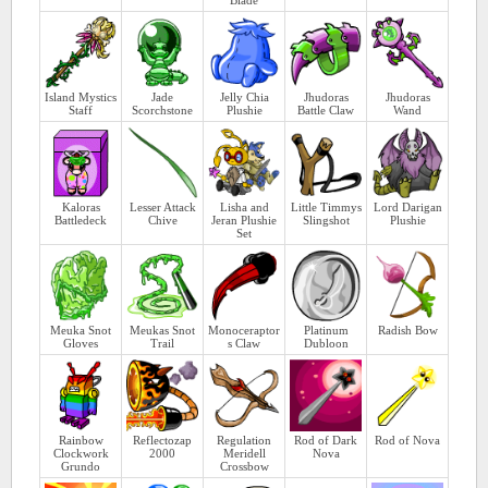
Island Mystics
Jade
Jelly Chia
Jhudoras
Jhudoras
Staff
Scorchstone
Plushie
Battle Claw
Wand
Kaloras
Lesser Attack
Lisha and
Little Timmys
Lord Darigan
Battledeck
Chive
Jeran Plushie
Slingshot
Plushie
Set
Meuka Snot
Meukas Snot
Monoceraptor
Platinum
Radish Bow
Gloves
Trail
s Claw
Dubloon
Rainbow
Reflectozap
Regulation
Rod of Dark
Rod of Nova
Clockwork
2000
Meridell
Nova
Grundo
Crossbow