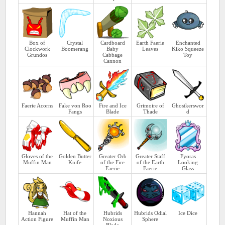
Box of
Crystal
Cardboard
Earth Faerie
Enchanted
Clockwork
Boomerang
Baby
Leaves
Kiko Squeeze
Grundos
Cabbage
Toy
Cannon
Faerie Acorns
Fake von Roo
Fire and Ice
Grimoire of
Ghostkerswor
Fangs
Blade
Thade
d
Gloves of the
Golden Butter
Greater Orb
Greater Staff
Fyoras
Muffin Man
Knife
of the Fire
of the Earth
Looking
Faerie
Faerie
Glass
Hannah
Hat of the
Hubrids
Hubrids Odial
Ice Dice
Action Figure
Muffin Man
Noxious
Sphere
Blade