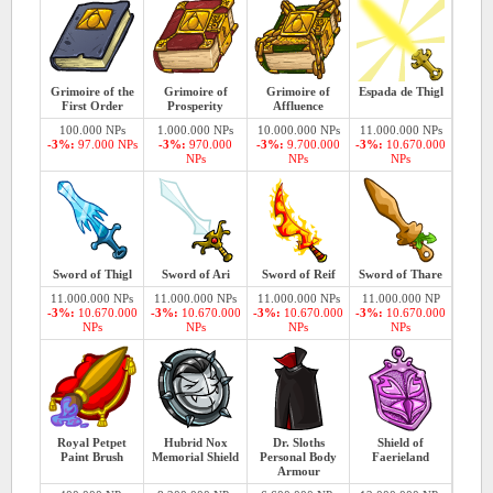
Grimoire of the
Grimoire of
Grimoire of
Espada de Thigl
First Order
Prosperity
Affluence
100.000 NPs
1.000.000 NPs
10.000.000 NPs
11.000.000 NPs
-3%:
97.000 NPs
-3%:
970.000
-3%:
9.700.000
-3%:
10.670.000
NPs
NPs
NPs
Sword of Thigl
Sword of
Ari
Sword of
Reif
Sword of
Thare
11.000.000 NPs
11.000.000 NPs
11.000.000 NPs
11.000.000 NP
-3%:
10.670.000
-3%:
10.670.000
-3%:
10.670.000
-3%:
10.670.000
NPs
NPs
NPs
NPs
Royal Petpet
Hubrid Nox
Dr. Sloths
Shield of
Paint Brush
Memorial Shield
Personal Body
Faerieland
Armour