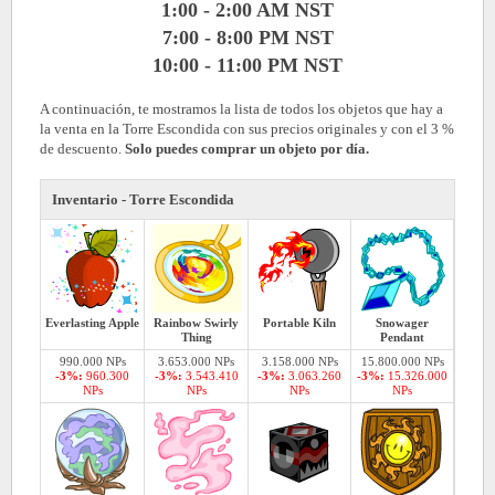
1:00 - 2:00 AM NST
7:00 - 8:00 PM NST
10:00 - 11:00 PM NST
A continuación, te mostramos la lista de todos los objetos que hay a
la venta en la Torre Escondida con sus precios originales y con el 3 %
de descuento.
Solo puedes comprar un objeto por día.
Inventario - Torre Escondida
Everlasting Apple
Rainbow Swirly
Portable Kiln
Snowager
Thing
Pendant
990.000 NPs
3.653.000 NPs
3.158.000 NPs
15.800.000 NPs
-3%:
960.300
-3%:
3.543.410
-3%:
3.063.260
-3%:
15.326.000
NPs
NPs
NPs
NPs