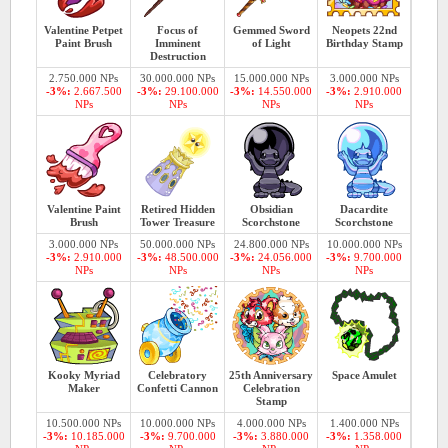
Valentine Petpet
Focus of
Gemmed Sword
Neopets 22nd
Paint Brush
Imminent
of Light
Birthday Stamp
Destruction
2.750.000 NPs
30.000.000 NPs
15.000.000 NPs
3.000.000 NPs
-3%:
2.667.500
-3%:
29.100.000
-3%:
14.550.000
-3%:
2.910.000
NPs
NPs
NPs
NPs
Valentine Paint
Retired Hidden
Obsidian
Dacardite
Brush
Tower Treasure
Scorchstone
Scorchstone
3.000.000 NPs
50.000.000 NPs
24.800.000 NPs
10.000.000 NPs
-3%:
2.910.000
-3%:
48.500.000
-3%:
24.056.000
-3%:
9.700.000
NPs
NPs
NPs
NPs
Kooky Myriad
Celebratory
25th Anniversary
Space Amulet
Maker
Confetti Cannon
Celebration
Stamp
10.500.000 NPs
10.000.000 NPs
4.000.000 NPs
1.400.000 NPs
-3%:
10.185.000
-3%:
9.700.000
-3%:
3.880.000
-3%:
1.358.000