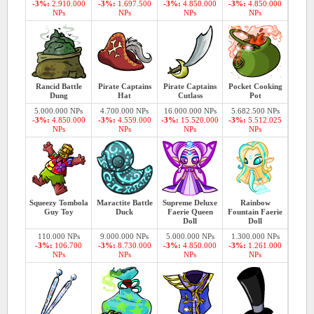
-3%:
2.910.000
-3%:
1.697.500
-3%:
4.850.000
-3%:
4.850.000
NPs
NPs
NPs
NPs
Rancid Battle
Pirate Captains
Pirate Captains
Pocket Cooking
Dung
Hat
Cutlass
Pot
5.000.000 NPs
4.700.000 NPs
16.000.000 NPs
5.682.500 NPs
-3%:
4.850.000
-3%:
4.559.000
-3%:
15.520.000
-3%:
5.512.025
NPs
NPs
NPs
NPs
Squeezy Tombola
Maractite Battle
Supreme Deluxe
Rainbow
Guy Toy
Duck
Faerie Queen
Fountain Faerie
Doll
Doll
110.000 NPs
9.000.000 NPs
5.000.000 NPs
1.300.000 NPs
-3%:
106.700
-3%:
8.730.000
-3%:
4.850.000
-3%:
1.261.000
NPs
NPs
NPs
NPs