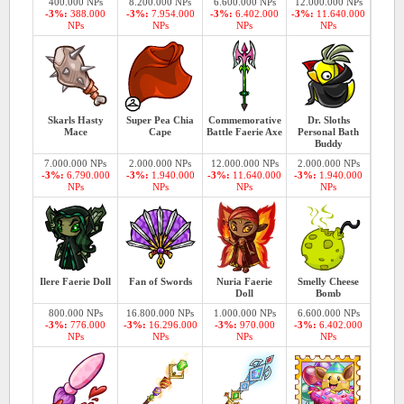
400.000 NPs
8.200.000 NPs
6.600.000 NPs
12.000.000 NPs
-3%:
388.000
-3%:
7.954.000
-3%:
6.402.000
-3%:
11.640.000
NPs
NPs
NPs
NPs
Skarls Hasty
Super Pea Chia
Commemorative
Dr. Sloths
Mace
Cape
Battle Faerie Axe
Personal Bath
Buddy
7.000.000 NPs
2.000.000 NPs
12.000.000 NPs
2.000.000 NPs
-3%:
6.790.000
-3%:
1.940.000
-3%:
11.640.000
-3%:
1.940.000
NPs
NPs
NPs
NPs
Ilere Faerie Doll
Fan of Swords
Nuria Faerie
Smelly Cheese
Doll
Bomb
800.000 NPs
16.800.000 NPs
1.000.000 NPs
6.600.000 NPs
-3%:
776.000
-3%:
16.296.000
-3%:
970.000
-3%:
6.402.000
NPs
NPs
NPs
NPs