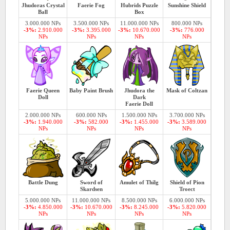
Jhudoras Crystal
Faerie Fog
Hubrids Puzzle
Sunshine Shield
Ball
Box
3.000.000 NPs
3.500.000 NPs
11.000.000 NPs
800.000 NPs
-3%:
2.910.000
-3%:
3.395.000
-3%:
10.670.000
-3%:
776.000
NPs
NPs
NPs
NPs
Faerie Queen
Baby Paint Brush
Jhudora the
Mask of Coltzan
Doll
Dark
Faerie Doll
2.000.000 NPs
600.000 NPs
1.500.000 NPs
3.700.000 NPs
-3%:
1.940.000
-3%:
582.000
-3%:
1.455.000
-3%:
3.589.000
NPs
NPs
NPs
NPs
Battle Dung
Sword of
Amulet of Thilg
Shield of Pion
Skardsen
Troect
5.000.000 NPs
11.000.000 NPs
8.500.000 NPs
6.000.000 NPs
-3%:
4.850.000
-3%:
10.670.000
-3%:
8.245.000
-3%:
5.820.000
NPs
NPs
NPs
NPs