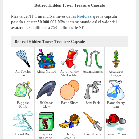
Retired Hidden Tower Treasure Capsule
Más tarde, TNT anunció a través de las
Noticias
, que la cápsula
pasaría a costar
50.000.000 NPs
, incrementando así el valor del
avatar de 50 millones a 250 millones de NPs.
Retired Hidden Tower Treasure Capsule
Air Faeries
Aisha Myriad
Apron of the
Asparachucks
Asparagus
Fan
Muffin Man
Dagger
Bagguss
Balthazar
Battle Slices
Bent Fork
Bombaberry
Bomb
Claw
Bag
Cloud Rod
Caparas
Dung
Carrotblade
Cement Mixer
Battledeck
Catapult