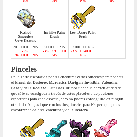
NPs
NPs
NPs
NPs
Retired
Invisible Paint
Lost Desert Paint
Smugglers
Brush
Brush
Cove Treasure
200.000.000 NPs
3.000.000 NPs
2.000.000 NPs
-3%:
-3%:
2.910.000
-3%:
1.940.000
194.000.000 NPs
NPs
NPs
Pinceles
En la Torre Escondida podrás encontrar varios pinceles para neopets:
el
Pincel del Desierto
,
Maractita
,
Darigan
,
Invisible
,
Valentine
,
Bebé
y
de la Realeza
. Estos dos últimos tienen la particularidad de
que sólo se consiguen a través de estos pinceles o de pociones
específicas para cada especie, pero no podrás conseguirlo en ningún
otro lado. Al igual que con los dos pinceles para
Petpets
que podrás
encontrar de colores
Valentine
y de la
Realeza
.