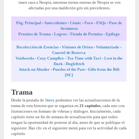
traen caos a Neopia, mientras tierras enteras de Neopia se ven
afectadas por una maldición gris sin precedentes.
Pág. Principal
-
Antecedentes
-
Cómic
-
Foro
-
FAQs
-
Pase de
Aventuras
Premios de Trama
-
Logros
-
Tienda de Premios
-
Epílogo
Recolección de Esencias
-
Visiones de Orion
-
Voluntariado
-
Cuartel de Reserva
Voidworks
-
Cozy Campfire
-
Tea Time with Tavi
-
Lost in the
Dark
-
Doglefetch
Attack on Altador
-
Puzzles of the Past
-
Gifts from the Rift
[NC]
Trama
Desde la pestaña de
Story
podremos ver las actualizaciones de la
trama de esta historia que se organiza en
21 capítulos
, cada uno con
ilustraciones en formato de viñetas y diálogos. Inicialmente, cada
capítulo tiene un fin de semana de actualización para que todos
tengan la oportunidad de ponerse al día, antes de que se publique el
siguiente. Haz clic en el siguiente menú para ver la actividad de cada
capítulo.