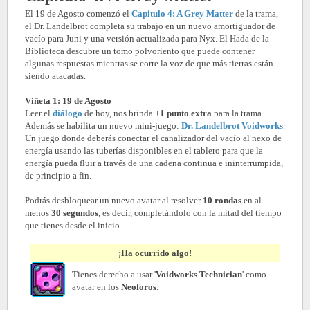
El 19 de Agosto comenzó el
Capitulo 4: A Grey Matter
de la trama,
el Dr. Landelbrot completa su trabajo en un nuevo amortiguador de
vacío para Juni y una versión actualizada para Nyx. El Hada de la
Biblioteca descubre un tomo polvoriento que puede contener
algunas respuestas mientras se corre la voz de que más tierras están
siendo atacadas.
Viñeta 1: 19 de Agosto
Leer el
diálogo
de hoy, nos brinda
+1 punto extra
para la trama.
Además se habilita un nuevo mini-juego:
Dr. Landelbrot Voidworks
.
Un juego donde deberás conectar el canalizador del vacío al nexo de
energía usando las tuberías disponibles en el tablero para que la
energía pueda fluir a través de una cadena continua e ininterrumpida,
de principio a fin.
Podrás desbloquear un nuevo avatar al resolver
10 rondas
en al
menos
30 segundos
, es decir, completándolo con la mitad del tiempo
que tienes desde el inicio.
¡Ha ocurrido algo!
Tienes derecho a usar '
Voidworks Technician
' como
avatar en los
Neoforos
.