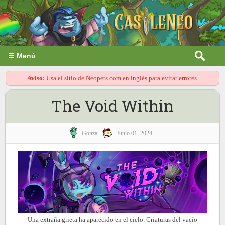
☰ Menú
Aviso:
Usa el sitio de Neopets.com en inglés para evitar errores.
The Void Within
Gonza
Junio 01, 2024
Una extraña grieta ha aparecido en el cielo. Criaturas del vacío