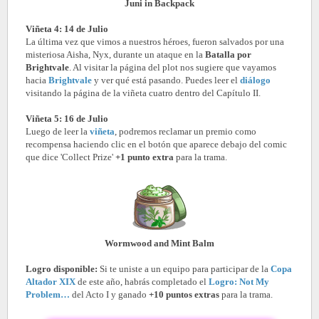
Juni in Backpack
Viñeta 4: 14 de Julio
La última vez que vimos a nuestros héroes, fueron salvados por una
misteriosa Aisha, Nyx, durante un ataque en la
Batalla por
Brightvale
. Al visitar la página del plot nos sugiere que vayamos
hacia
Brightvale
y ver qué está pasando. Puedes leer el
diálogo
visitando la página de la viñeta cuatro dentro del Capítulo II.
Viñeta 5: 16 de Julio
Luego de leer la
viñeta
, podremos reclamar un premio como
recompensa haciendo clic en el botón que aparece debajo del comic
que dice 'Collect Prize'
+1 punto extra
para la trama.
Wormwood and Mint Balm
Logro disponible:
Si te uniste a un equipo para participar de la
Copa
Altador XIX
de este año, habrás completado el
Logro: Not My
Problem…
del Acto I y ganado
+10 puntos extras
para la trama.