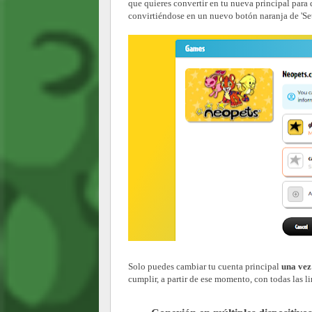
que quieres convertir en tu nueva principal para q
convirtiéndose en un nuevo botón naranja de 'Se
Solo puedes cambiar tu cuenta principal
una vez
cumplir, a partir de ese momento, con todas las l