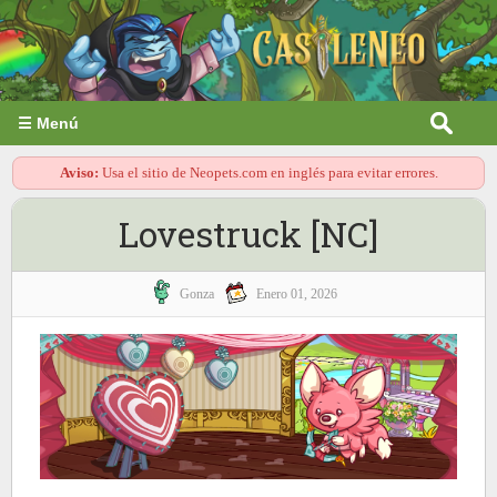
☰ Menú
Aviso:
Usa el sitio de Neopets.com en inglés para evitar errores.
Lovestruck [NC]
Gonza
Enero 01, 2026