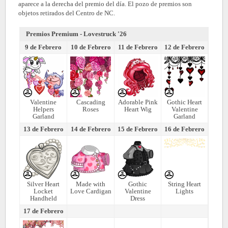
aparece a la derecha del premio del día. El pozo de premios son
objetos retirados del Centro de NC.
Premios Premium - Lovestruck '26
9 de Febrero
10 de Febrero
11 de Febrero
12 de Febrero
Valentine
Cascading
Adorable Pink
Gothic Heart
Helpers
Roses
Heart Wig
Valentine
Garland
Garland
13 de Febrero
14 de Febrero
15 de Febrero
16 de Febrero
Silver Heart
Made with
Gothic
String Heart
Locket
Love Cardigan
Valentine
Lights
Handheld
Dress
17 de Febrero