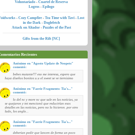
Voluntariado
-
Cuartel de Reserva
Logros
-
Epílogo
Voidworks
-
Cozy Campfire
-
Tea Time with Tavi
-
Lost
in the Dark
-
Doglefetch
Attack on Altador
-
Puzzles of the Past
Gifts from the Rift [NC]
omentarios Recientes
Anónimo en "Agosto Update de Neopets"
comentó:
bebes mutante!!! eso me interesa, espero que
haya diseños bonitos u.u el xweet se ve tiernisimo
Anónimo en "Faerie Fragments: Tia's..."
comentó:
lo del nc y more nc que sale en las noticias, ya
se quejaron y tnt mencionó que reducirían esos
detalles en las noticias, pero no lo hicieron. por otro
lado, los anglo...
Anónimo en "Faerie Fragments: Tia's..."
comentó:
deberian pedir que lancen de forma un poco