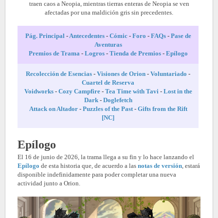
traen caos a Neopia, mientras tierras enteras de Neopia se ven
afectadas por una maldición gris sin precedentes.
Pág. Principal
-
Antecedentes
-
Cómic
-
Foro
-
FAQs
-
Pase de
Aventuras
Premios de Trama
-
Logros
-
Tienda de Premios
-
Epílogo
Recolección de Esencias
-
Visiones de Orion
-
Voluntariado
-
Cuartel de Reserva
Voidworks
-
Cozy Campfire
-
Tea Time with Tavi
-
Lost in the
Dark
-
Doglefetch
Attack on Altador
-
Puzzles of the Past
-
Gifts from the Rift
[NC]
Epílogo
El 16 de junio de 2026, la trama llega a su fin y lo hace lanzando el
Epílogo
de esta historia que, de acuerdo a las
notas de versión
, estará
disponible indefinidamente para poder completar una nueva
actividad junto a Orion.