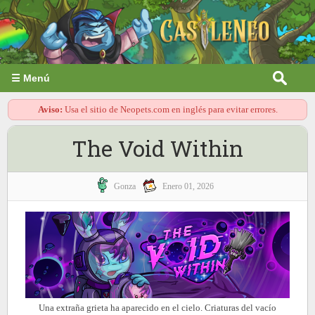
☰ Menú
Aviso:
Usa el sitio de Neopets.com en inglés para evitar errores.
The Void Within
Gonza
Enero 01, 2026
Una extraña grieta ha aparecido en el cielo. Criaturas del vacío