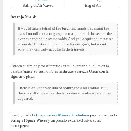
String of Air Waves
Bag of Air
Acertijo Nro. 4:
It would take a tetrad of the brightest minds traversing the
stars four millennia to grasp even a quarter of the secrets the
ever-expanding universe holds. And yet, acquiring its power
is simple. For it is not about how far one goes, but about
what they can truly acquire in their travels.
Coloca cuatro objetos diferentes en tu Inventario que lleven la
palabra 'space' en sus nombres hasta que aparezca Orion con la
siguiente pista.
There is only the vacuum of nothingness all around. But,
there is still somehow a steely presence nearby where it has
appeared.
Luego, visita la
Corporación Minera Kreludana
para conseguir la
String of Space Waves
y un premio extra exclusivo como
recompensa.