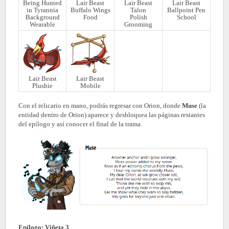
Being Hunted
Lair Beast
Lair Beast
Lair Beast
in Tyrannia
Buffalo Wings
Talon
Ballpoint Pen
Background
Food
Polish
School
Wearable
Grooming
Lair Beast
Lair Beast
Plushie
Mobile
Con el relicario en mano, podrás regresar con Orion, donde
Muse
(la
entidad dentro de Orion) aparece y desbloquea las páginas restantes
del epílogo y así conocer el final de la trama.
Epílogo: Viñeta 3