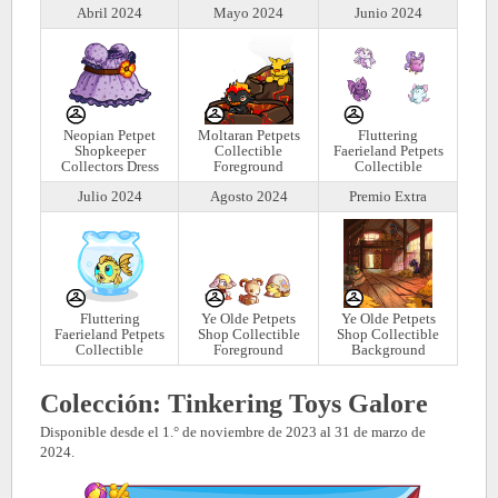
Abril 2024
Mayo 2024
Junio 2024
Neopian Petpet
Moltaran Petpets
Fluttering
Shopkeeper
Collectible
Faerieland Petpets
Collectors Dress
Foreground
Collectible
Julio 2024
Agosto 2024
Premio Extra
Fluttering
Ye Olde Petpets
Ye Olde Petpets
Faerieland Petpets
Shop Collectible
Shop Collectible
Collectible
Foreground
Background
Colección: Tinkering Toys Galore
Disponible desde el 1.° de noviembre de 2023 al 31 de marzo de
2024.