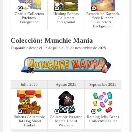
Charlie Collectors
Herding Babaas
Remodeled Kacheek
Pitchfork
Collectors
Seek Kitchen
Foreground
Foreground
Collectors
Background
Colección: Munchie Mania
Disponible desde el 1.° de julio al 30 de noviembre de 2025.
Julio 2025
Agosto 2025
Septiembre 2025
Huberts Collectible
Collectible Pizzaroo
Raining Jelly Beans
Hot Dog Stand
Merch T-Shirt
Collectible Filter
Trinket
Wearable