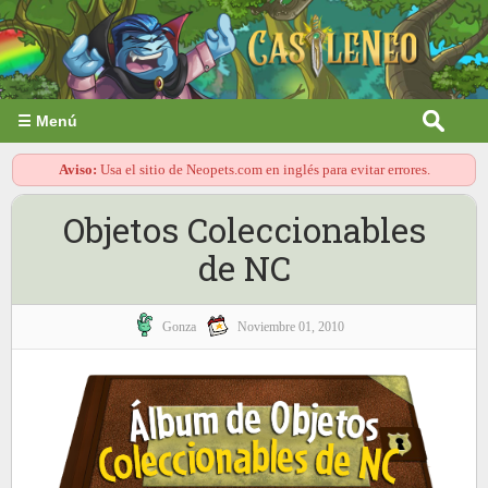
☰ Menú
Aviso:
Usa el sitio de Neopets.com en inglés para evitar errores.
Objetos Coleccionables
de NC
Gonza
Noviembre 01, 2010