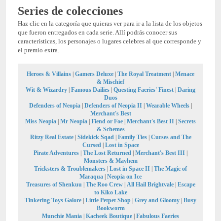
Series de colecciones
Haz clic en la categoría que quieras ver para ir a la lista de los objetos
que fueron entregados en cada serie. Allí podrás conocer sus
características, los personajes o lugares celebres al que corresponde y
el premio extra.
Heroes & Villains
|
Gamers Deluxe
|
The Royal Treatment
|
Menace
& Mischief
Wit & Wizardry
|
Famous Dailies
|
Questing Faeries' Finest
|
Daring
Duos
Defenders of Neopia
|
Defenders of Neopia II
|
Wearable Wheels
|
Merchant's Best
Miss Neopia
|
Mr Neopia
|
Fiend or Foe
|
Merchant's Best II
|
Secrets
& Schemes
Ritzy Real Estate
|
Sidekick Sqad
|
Family Ties
|
Curses and The
Cursed
|
Lost in Space
Pirate Adventures
|
The Lost Returned
|
Merchant's Best III
|
Monsters & Mayhem
Tricksters & Troublemakers
|
Lost in Space II
|
The Magic of
Maraqua
|
Neopia on Ice
Treasures of Shenkuu
|
The Roo Crew
|
All Hail Brightvale
|
Escape
to Kiko Lake
Tinkering Toys Galore
|
Little Petpet Shop
|
Grey and Gloomy
|
Busy
Bookworm
Munchie Mania
|
Kacheek Boutique
|
Fabulous Faeries