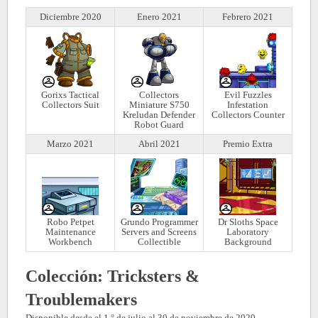
Diciembre 2020
Enero 2021
Febrero 2021
Gorixs Tactical
Collectors
Evil Fuzzles
Collectors Suit
Miniature S750
Infestation
Kreludan Defender
Collectors Counter
Robot Guard
Marzo 2021
Abril 2021
Premio Extra
Robo Petpet
Grundo Programmer
Dr Sloths Space
Maintenance
Servers and Screens
Laboratory
Workbench
Collectible
Background
Colección:
Tricksters &
Troublemakers
Disponible desde el 1.° de julio al 30 de noviembre de 2020.