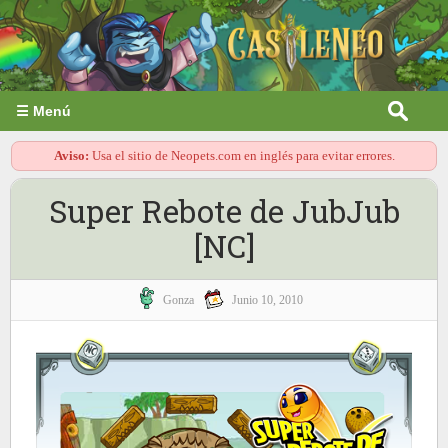
☰ Menú
Aviso:
Usa el sitio de Neopets.com en inglés para evitar errores.
Super Rebote de JubJub
[NC]
Gonza
Junio 10, 2010