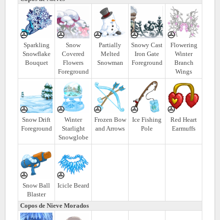
Sparkling
Snow
Partially
Snowy Cast
Flowering
Snowflake
Covered
Melted
Iron Gate
Winter
Bouquet
Flowers
Snowman
Foreground
Branch
Foreground
Wings
Snow Drift
Winter
Frozen Bow
Ice Fishing
Red Heart
Foreground
Starlight
and Arrows
Pole
Earmuffs
Snowglobe
Snow Ball
Icicle Beard
Blaster
Copos de Nieve Morados