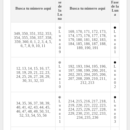
se
Fase
de
de la
Busca tu número aquí
Busca tu número aquí
la
Lun
Lu
a
na
L
169, 170, 171, 172, 173,
L
349, 350, 351, 352, 353,
u
174, 175, 176, 177, 178,
u
354, 355, 356, 357, 358,
n
179, 180, 181, 182, 183,
n
359, 360, 0, 1, 2, 3, 4, 5,
a
184, 185, 186, 187, 188,
a
6, 7, 8, 9, 10, 11
0
189, 190, 191
0
9
1
L
192, 193, 194, 195, 196,
L
12, 13, 14, 15, 16, 17,
u
197, 198, 199, 200, 201,
u
18, 19, 20, 21, 22, 23,
n
202, 203, 204, 205, 206,
n
24, 25, 26, 27, 28, 29,
a
207, 208, 209, 210, 211,
a
30, 31, 32, 33
1
212, 213
0
0
2
L
214, 215, 216, 217, 218,
L
34, 35, 36, 37, 38, 39,
u
219, 220, 221, 222, 223,
u
40, 41, 42, 43, 44, 45,
n
224, 225, 226, 227, 228,
n
46, 47, 48, 49, 50, 51,
a
229, 230, 231, 232, 233,
a
52, 53, 54, 55, 56
1
234, 235, 236
0
1
3