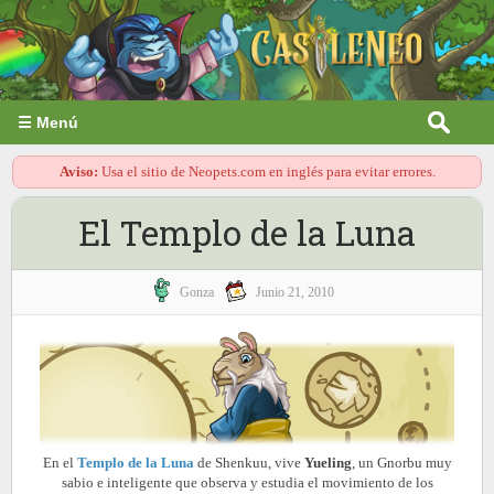
☰ Menú
Aviso:
Usa el sitio de Neopets.com en inglés para evitar errores.
El Templo de la Luna
Gonza
Junio 21, 2010
En el
Templo de la Luna
de Shenkuu, vive
Yueling
, un Gnorbu muy
sabio e inteligente que observa y estudia el movimiento de los