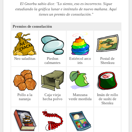
El Gnorbu sabio dice: "Lo siento, eso es incorrecto. Sigue
estudiando la gráfica lunar e inténtalo de nuevo mañana. Aquí
tienes un premio de consolación."
Premios de consolación
Neo saladitas
Piedras
Estiércol arco
Postal de
calmantes
iris
Shenkuu
Pollo a la
Caja vieja
Manzana
Imán de rollo
naranja
hecha polvo
verde mordida
de sushi de
Shenku