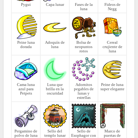
Pygui
Capa lunar
Fases de la
Fideos de
luna
Negg
Peine luna
Adoquín de
Bolsa de
Cereal
dorada
luna
neopuntos
crujiente de
rotos
luna
Cama luna
Luna que
Adornitos
Peine de luna
azul para
brilla en la
pegables de
super elegante
Petpets
oscuridad
lunas y
estrellas
Pergamino de
Sello del
Sello de
Marco de
polvo de luna
templo lunar
Esophagor con
puertas de