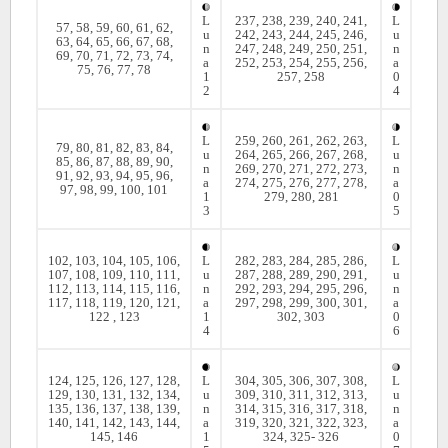
L
237, 238, 239, 240, 241,
L
57, 58, 59, 60, 61, 62,
u
242, 243, 244, 245, 246,
u
63, 64, 65, 66, 67, 68,
n
247, 248, 249, 250, 251,
n
69, 70, 71, 72, 73, 74,
a
252, 253, 254, 255, 256,
a
75, 76, 77, 78
1
257, 258
0
2
4
L
259, 260, 261, 262, 263,
L
79, 80, 81, 82, 83, 84,
u
264, 265, 266, 267, 268,
u
85, 86, 87, 88, 89, 90,
n
269, 270, 271, 272, 273,
n
91, 92, 93, 94, 95, 96,
a
274, 275, 276, 277, 278,
a
97, 98, 99, 100, 101
1
279, 280, 281
0
3
5
102, 103, 104, 105, 106,
L
282, 283, 284, 285, 286,
L
107, 108, 109, 110, 111,
u
287, 288, 289, 290, 291,
u
112, 113, 114, 115, 116,
n
292, 293, 294, 295, 296,
n
117, 118, 119, 120, 121,
a
297, 298, 299, 300, 301,
a
122 , 123
1
302, 303
0
4
6
124, 125, 126, 127, 128,
L
304, 305, 306, 307, 308,
L
129, 130, 131, 132, 134,
u
309, 310, 311, 312, 313,
u
135, 136, 137, 138, 139,
n
314, 315, 316, 317, 318,
n
140, 141, 142, 143, 144,
a
319, 320, 321, 322, 323,
a
145, 146
1
324, 325- 326
0