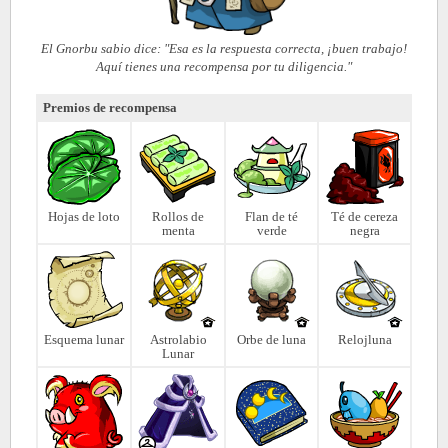
El Gnorbu sabio dice: "Esa es la respuesta correcta, ¡buen trabajo!
Aquí tienes una recompensa por tu diligencia."
Premios de recompensa
Hojas de loto
Rollos de
Flan de té
Té de cereza
menta
verde
negra
Esquema lunar
Astrolabio
Orbe de luna
Relojluna
Lunar