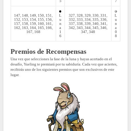
5
7
147, 148, 149, 150, 151,
L
327, 328, 329, 330, 331,
L
152, 153, 154, 155, 156,
u
332, 333, 334, 335, 336,
u
157, 158, 159, 160, 161,
n
337, 338, 339, 340, 341,
n
162, 163, 164, 165, 166,
a
342, 343, 344, 345, 346,
a
167, 168
1
347, 348
0
6
8
Premios de Recompensas
Una vez que selecciones la fase de la luna y hayas acertado en el
desafío, Yueling te premiará por tu sabiduría. Cada vez que aciertes,
recibirás uno de los siguientes premios que son exclusivos de este
lugar.