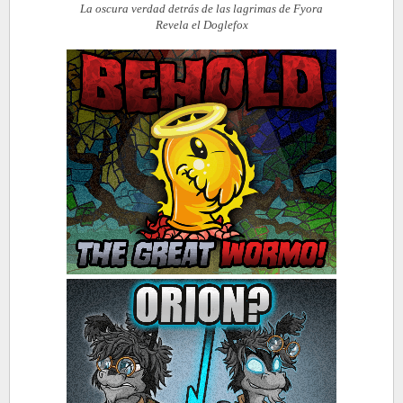
La oscura verdad detrás de las lagrimas de Fyora
Revela e
l Doglefox