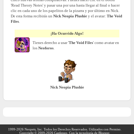
'Read Theory Notes' y pasar una por una hasta llegar al final o hacer
clic en cada uno de los papelitos de la pizarra y por último en Nick.
De esta forma recibirás un
Nick Neopia Plushie
y el avatar:
The Void
Files
.
¡Ha Ocurrido Algo!
Tienes derecho a usar '
The Void Files
' como avatar en
los
Neoforos
.
Nick Neopia Plushie
1999-2026 Neopets, Inc. Todos los Derechos Reservados. Utilizados con Permiso.
Copyright © 2009-
2026
Castleneo. Con la tecnología de Blogger.