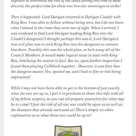
together to overthrow the rest of the lands during this time of mass
discord, the perfect time for these two low-tier sovereigns to strike!
Then it happened: Lord Darigan returned to Darigan Citadel with
King Roo. I was able to follow without being seen, but I do not know
what I missed in the times they were out of sight. When I arrived, I
was confused to find Lord Darigan leading King Roo into the
Citadel’s dungeons! I thought perhaps this was it, Lord Darigan’s
true evil plan was to trick King Roo into his dungeons to ensnare
him there. Possibly this was his whole plan, to lock away all of the
Council Members. It would make logical sense to start with King
Roo, him being the easiest to fool. But no, upon further inspection I
found them playing Cellblock together... However, it was then that
the dungeon master, Vex, spotted me, and I had to flee or risk being
imprisoned!
While I may not have been able to get to the bottom of just exactly
what the two are up to, I feel it is pertinent to share this info with all
of my fellow sceptics, so you can all prepare yourselves for what may
be to come! I fear the risk of all-out war could be upon us as well as
the disasters that already surround us! There’s simply no other
explanation as to what those two could be up to!