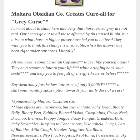
Moltara Obsidian Co. Creates Cure-all for
"Grey Curse"*
I am not about to stand here and deny that those turned grey are not
real. Our hearts go out to all those affected by this cursed blight, but
it is not what those in higher power have led you to believe! They
want you to think this change is unsolvable, when the answer has
been right under our noses. Literally!
All you need is some Obsidian Capsules** to feel like yourself again!
They help restore colour to your life*** while bringing back your
smile**** and help you to feel full of energy like never before!*****
Buy them today for the low, low price of only 5,000NP****** to
start your monthly subscription towards your daily dose of a cure!
*Sponsored by Moltara Obsidian Co.
**Side effects are uncommon, but may include: Achy Head, Bloaty
Belly, Bloaty Feet, Bubbles, Blurred Vision, Complaints, Cricky Neck,
D’achoo, Evilness, Floppy Tongue, Fuzzy Fungus, Grumbles, Hair,
Itchy Scratchies, Jumping to Conclusions, Kikoughela, Lumps, Lots
of Bubbles, Mild Cough, Neezles, Neggitus, NeoBlues,
Neocantsueusitus, Neo Flu, Neogitus, NeoMonia, Possession, Shaky