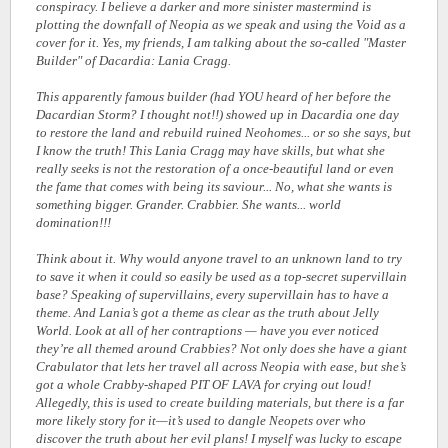
conspiracy. I believe a darker and more sinister mastermind is
plotting the downfall of Neopia as we speak and using the Void as a
cover for it. Yes, my friends, I am talking about the so-called "Master
Builder" of Dacardia: Lania Cragg.
This apparently famous builder (had YOU heard of her before the
Dacardian Storm? I thought not!!) showed up in Dacardia one day
to restore the land and rebuild ruined Neohomes... or so she says, but
I know the truth! This Lania Cragg may have skills, but what she
really seeks is not the restoration of a once-beautiful land or even
the fame that comes with being its saviour... No, what she wants is
something bigger. Grander. Crabbier. She wants... world
domination!!!
Think about it. Why would anyone travel to an unknown land to try
to save it when it could so easily be used as a top-secret supervillain
base? Speaking of supervillains, every supervillain has to have a
theme. And Lania’s got a theme as clear as the truth about Jelly
World. Look at all of her contraptions — have you ever noticed
they’re all themed around Crabbies? Not only does she have a giant
Crabulator that lets her travel all across Neopia with ease, but she’s
got a whole Crabby-shaped PIT OF LAVA for crying out loud!
Allegedly, this is used to create building materials, but there is a far
more likely story for it—it’s used to dangle Neopets over who
discover the truth about her evil plans! I myself was lucky to escape