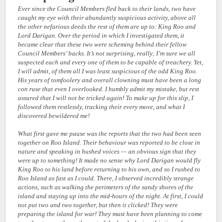
Ever since the Council Members fled back to their lands, two have
caught my eye with their abundantly suspicious activity, above all
the other nefarious deeds the rest of them are up to: King Roo and
Lord Darigan. Over the period in which I investigated them, it
became clear that these two were scheming behind their fellow
Council Members’ backs. It’s not surprising, really; I’m sure we all
suspected each and every one of them to be capable of treachery. Yet,
I will admit, of them all I was least suspicious of the odd King Roo.
His years of tomfoolery and overall clowning must have been a long
con ruse that even I overlooked. I humbly admit my mistake, but rest
assured that I will not be tricked again! To make up for this slip, I
followed them restlessly, tracking their every move, and what I
discovered bewildered me!
What first gave me pause was the reports that the two had been seen
together on Roo Island. Their behaviour was reported to be close in
nature and speaking in hushed voices — an obvious sign that they
were up to something! It made no sense why Lord Darigan would fly
King Roo to his land before returning to his own, and so I rushed to
Roo Island as fast as I could. There, I observed incredibly strange
actions, such as walking the perimeters of the sandy shores of the
island and staying up into the mid-hours of the night. At first, I could
not put two and two together, but then it clicked! They were
preparing the island for war! They must have been planning to come