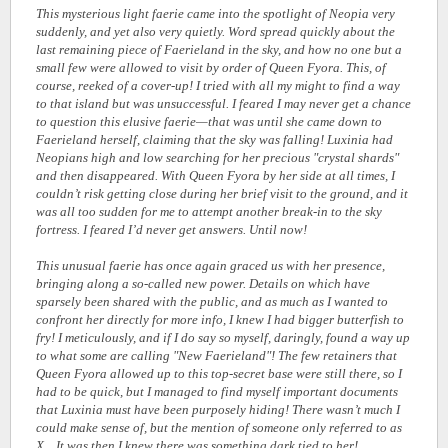
This mysterious light faerie came into the spotlight of Neopia very
suddenly, and yet also very quietly. Word spread quickly about the
last remaining piece of Faerieland in the sky, and how no one but a
small few were allowed to visit by order of Queen Fyora. This, of
course, reeked of a cover-up! I tried with all my might to find a way
to that island but was unsuccessful. I feared I may never get a chance
to question this elusive faerie—that was until she came down to
Faerieland herself, claiming that the sky was falling! Luxinia had
Neopians high and low searching for her precious "crystal shards"
and then disappeared. With Queen Fyora by her side at all times, I
couldn’t risk getting close during her brief visit to the ground, and it
was all too sudden for me to attempt another break-in to the sky
fortress. I feared I’d never get answers. Until now!
This unusual faerie has once again graced us with her presence,
bringing along a so-called new power. Details on which have
sparsely been shared with the public, and as much as I wanted to
confront her directly for more info, I knew I had bigger butterfish to
fry! I meticulously, and if I do say so myself, daringly, found a way up
to what some are calling "New Faerieland"! The few retainers that
Queen Fyora allowed up to this top-secret base were still there, so I
had to be quick, but I managed to find myself important documents
that Luxinia must have been purposely hiding! There wasn’t much I
could make sense of, but the mention of someone only referred to as
X... It was then I knew there was something dark tied to her!