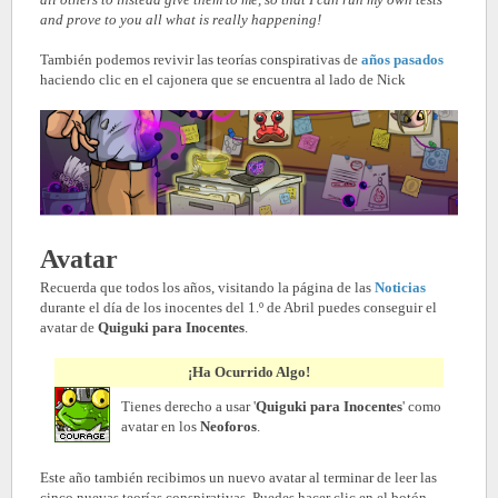
and prove to you all what is really happening!
También podemos revivir las teorías conspirativas de
años pasados
haciendo clic en el cajonera que se encuentra al lado de Nick
Avatar
Recuerda que todos los años, visitando la página de las
Noticias
durante el día de los inocentes del 1.º de Abril puedes conseguir el
avatar de
Quiguki para Inocentes
.
¡Ha Ocurrido Algo!
Tienes derecho a usar '
Quiguki para Inocentes
' como
avatar en los
Neoforos
.
Este año también recibimos un nuevo avatar al terminar de leer las
cinco nuevas teorías conspirativas. Puedes hacer clic en el botón