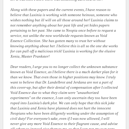
Along with these papers and the current events, I have reason to
believe that Luxinia is working with someone heinous, someone who
wishes nothing but ill will on all those around her! Luxinia claims to
not remember anything about her past life and yet hides papers
pertaining to her past. She came to Neopia once before to request a
service, not unlike the now worldwide requests known as Void
Essence Collection. She has gotten many to trust her without
knowing anything about her. I believe this is all so the one she works
for can pull off a malicious trick! Luxinia is working for the elusive
Xenia, Master Prankster!
Dear readers, I urge you to no longer collect the unknown substance
known as Void Essence, as I believe there is a much darker plan for it
than we know. That even those in higher positions may know. I truly
want to believe that Dr. Landelbrot and Jerdana are not a part of
this cover-up, but after their denial of compensation after I collected
Void Essence due to what they claim were "unauthorized
experiments" on the essence, I can only ascertain they too have been
roped into Luxinia’s dark plot. We can only hope that this sick joke
that Luxinia and Xenia have planned does not hurt the innocent
Neopians who have been diligently working under the assumption of
civil duty! For everyone’s sake, even if I was now allowed, I will
never give any more Void Essence to their flagrant cause, and advise
all others to instead give them to me, so that I can run my own tests