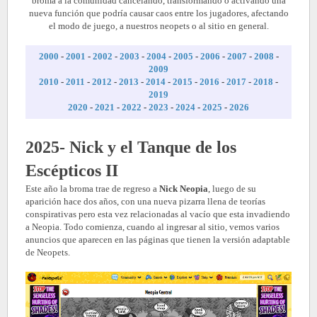
broma a la comunidad cancelando, transformando o activando una
nueva función que podría causar caos entre los jugadores, afectando
el modo de juego, a nuestros neopets o al sitio en general.
2000
-
2001
-
2002
-
2003
-
2004
-
2005
-
2006
-
2007
-
2008
-
2009
2010
-
2011
-
2012
-
2013
-
2014
-
2015
-
2016
-
2017
-
2018
-
2019
2020
-
2021
-
2022
-
2023
-
2024
-
2025
-
2026
2025- Nick y el Tanque de los
Escépticos II
Este año la broma trae de regreso a
Nick Neopia
, luego de su
aparición hace dos años, con una nueva pizarra llena de teorías
conspirativas pero esta vez relacionadas al vacío que esta invadiendo
a Neopia. Todo comienza, cuando al ingresar al sitio, vemos varios
anuncios que aparecen en las páginas que tienen la versión adaptable
de Neopets.