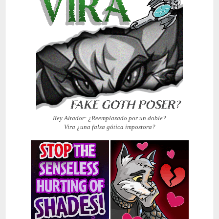
Rey Altador: ¿Reemplazado por un doble?
Vira ¿una falsa gótica impostora?