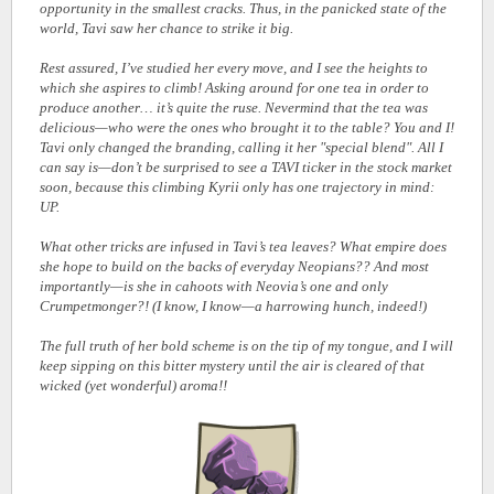
opportunity in the smallest cracks. Thus, in the panicked state of the
world, Tavi saw her chance to strike it big.
Rest assured, I’ve studied her every move, and I see the heights to
which she aspires to climb! Asking around for one tea in order to
produce another… it’s quite the ruse. Nevermind that the tea was
delicious—who were the ones who brought it to the table? You and I!
Tavi only changed the branding, calling it her "special blend". All I
can say is—don’t be surprised to see a TAVI ticker in the stock market
soon, because this climbing Kyrii only has one trajectory in mind:
UP.
What other tricks are infused in Tavi’s tea leaves? What empire does
she hope to build on the backs of everyday Neopians?? And most
importantly—is she in cahoots with Neovia’s one and only
Crumpetmonger?! (I know, I know—a harrowing hunch, indeed!)
The full truth of her bold scheme is on the tip of my tongue, and I will
keep sipping on this bitter mystery until the air is cleared of that
wicked (yet wonderful) aroma!!