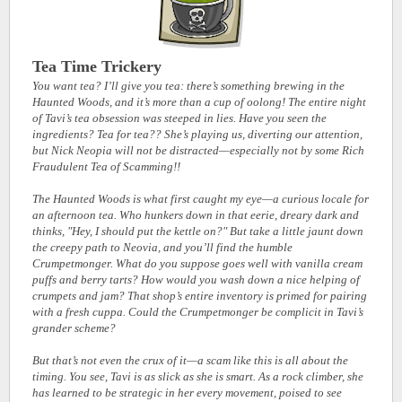
Tea Time Trickery
You want tea? I’ll give you tea: there’s something brewing in the
Haunted Woods, and it’s more than a cup of oolong! The entire night
of Tavi’s tea obsession was steeped in lies. Have you seen the
ingredients? Tea for tea?? She’s playing us, diverting our attention,
but Nick Neopia will not be distracted—especially not by some Rich
Fraudulent Tea of Scamming!!
The Haunted Woods is what first caught my eye—a curious locale for
an afternoon tea. Who hunkers down in that eerie, dreary dark and
thinks, "Hey, I should put the kettle on?" But take a little jaunt down
the creepy path to Neovia, and you’ll find the humble
Crumpetmonger. What do you suppose goes well with vanilla cream
puffs and berry tarts? How would you wash down a nice helping of
crumpets and jam? That shop’s entire inventory is primed for pairing
with a fresh cuppa. Could the Crumpetmonger be complicit in Tavi’s
grander scheme?
But that’s not even the crux of it—a scam like this is all about the
timing. You see, Tavi is as slick as she is smart. As a rock climber, she
has learned to be strategic in her every movement, poised to see