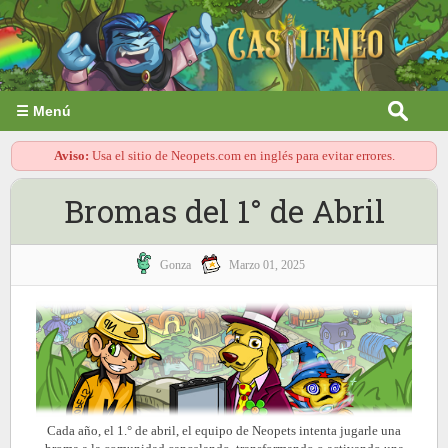
☰ Menú
Aviso:
Usa el sitio de Neopets.com en inglés para evitar errores.
Bromas del 1° de Abril
Gonza
Marzo 01, 2025
Cada año, el 1.° de abril, el equipo de Neopets intenta jugarle una