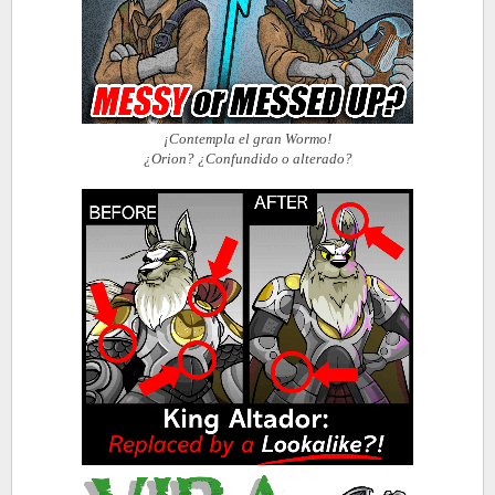
¡Contempla el gran Wormo!
¿Orion? ¿Confundido o alterado?