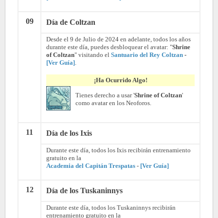
09
Día de Coltzan
Desde el 9 de Julio de 2024 en adelante, todos los años
durante este día, puedes desbloquear el avatar: "
Shrine
of Coltzan
" visitando el
Santuario del Rey Coltzan
-
[Ver Guía]
.
¡Ha Ocurrido Algo!
Tienes derecho a usar '
Shrine of Coltzan
'
como avatar en los Neoforos.
11
Día de los Ixis
Durante este día, todos los Ixis recibirán entrenamiento
gratuito en la
Academia del Capitán Trespatas
-
[Ver Guía]
12
Día de los Tuskaninnys
Durante este día, todos los Tuskaninnys recibirán
entrenamiento gratuito en la