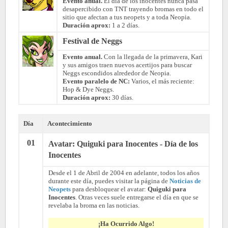
Evento anual.
El día de los inocentes nunca pasa
desapercibido con TNT trayendo bromas en todo el
sitio que afectan a tus neopets y a toda Neopia.
Duración aprox:
1 a 2 días.
Festival de Neggs
Evento anual.
Con la llegada de la primavera, Kari
y sus amigos traen nuevos acertijos para buscar
Neggs escondidos alrededor de Neopia.
Evento paralelo de NC:
Varios, el más reciente:
Hop & Dye Neggs.
Duración aprox:
30 días.
Día
Acontecimiento
01
Avatar: Quiguki para Inocentes - Día de los
Inocentes
Desde el 1 de Abril de 2004 en adelante, todos los años
durante este día, puedes visitar la página de
Noticias de
Neopets
para desbloquear el avatar:
Quiguki para
Inocentes
. Otras veces suele entregarse el día en que se
revelaba la broma en las noticias.
¡Ha Ocurrido Algo!