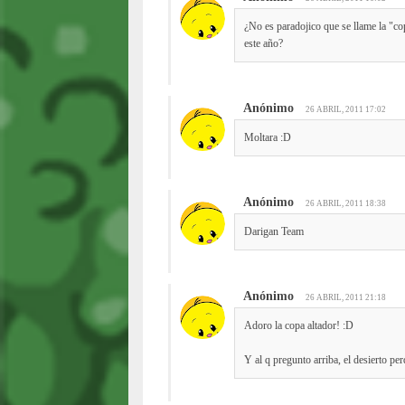
¿No es paradojico que se llame la "co
este año?
Anónimo
26 ABRIL, 2011 17:02
Moltara :D
Anónimo
26 ABRIL, 2011 18:38
Darigan Team
Anónimo
26 ABRIL, 2011 21:18
Adoro la copa altador! :D
Y al q pregunto arriba, el desierto per