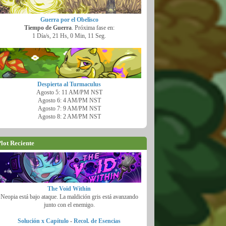
Guerra por el Obelisco
Tiempo de Guerra
. Próxima fase en:
1 Día/s, 21 Hs, 0 Min, 10 Seg.
Despierta al Turmaculus
Agosto 5: 11 AM/PM NST
Agosto 6: 4 AM/PM NST
Agosto 7: 9 AM/PM NST
Agosto 8: 2 AM/PM NST
lot Reciente
The Void Within
Neopia está bajo ataque. La maldición gris está avanzando
junto con el enemigo.
Solución x Capítulo
-
Recol. de Esencias