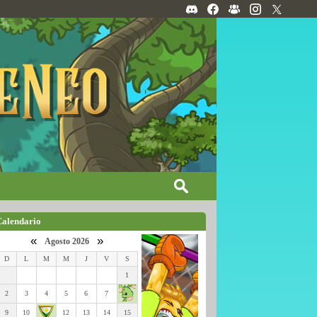
Calendario
«
»
Agosto 2026
D
L
M
M
J
V
S
1
2
3
4
5
6
7
9
10
12
13
14
15