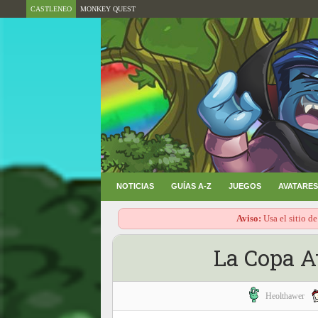
CASTLENEO
MONKEY QUEST
NOTICIAS
GUÍAS A-Z
JUEGOS
AVATARES
Aviso:
Usa el sitio de
La Copa A
Heolthawer