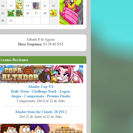
16
17
19
21
22
23
26
27
28
30
31
Sábado 8 de Agosto
Hora Neopiana:
05:59:50 NST
ventos Recientes
Altador Cup XX
Daily Trivia
-
Challenge Track
-
Logros
Juegos
-
Campeonato
-
Premios Finales
Campeonato: Del 6 al 15 de Julio
Altador from the Clouds '26 [NC]
Del 22 de Junio al 22 de Julio