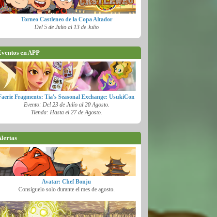
Torneo Castleneo de la Copa Altador
Del 5 de Julio al 13 de Julio
ventos en APP
Faerie Fragments: Tia's Seasonal Exchange: UsukiCon
Evento: Del 23 de Julio al 20 Agosto.
Tienda: Hasta el 27 de Agosto.
lertas
Avatar: Chef Bonju
Consíguelo solo durante el mes de agosto.