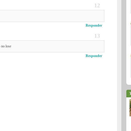
Responder
o no lose
Responder
T