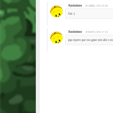
Anónimo
26 ABRIL, 2011 23:30
Siii :)
Anónimo
10 MAYO, 2011 17:23
jaja espero que roo gane este año o n