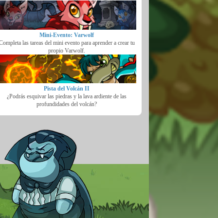
Mini-Evento: Varwolf
Completa las tareas del mini evento para aprender a crear tu
propio Varwolf.
Pista del Volcán II
¿Podrás esquivar las piedras y la lava ardiente de las
profundidades del volcán?