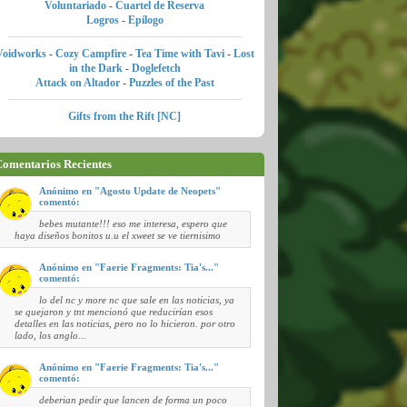
Voluntariado
-
Cuartel de Reserva
Logros
-
Epílogo
Voidworks
-
Cozy Campfire
-
Tea Time with Tavi
-
Lost
in the Dark
-
Doglefetch
Attack on Altador
-
Puzzles of the Past
Gifts from the Rift [NC]
omentarios Recientes
Anónimo en "Agosto Update de Neopets"
comentó:
bebes mutante!!! eso me interesa, espero que
haya diseños bonitos u.u el xweet se ve tiernisimo
Anónimo en "Faerie Fragments: Tia's..."
comentó:
lo del nc y more nc que sale en las noticias, ya
se quejaron y tnt mencionó que reducirían esos
detalles en las noticias, pero no lo hicieron. por otro
lado, los anglo...
Anónimo en "Faerie Fragments: Tia's..."
comentó:
deberian pedir que lancen de forma un poco