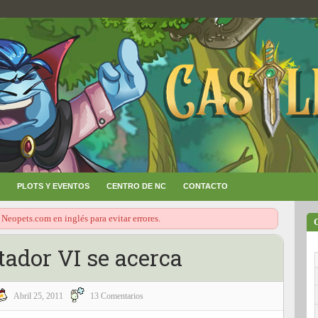
PLOTS Y EVENTOS
CENTRO DE NC
CONTACTO
 Neopets.com en inglés para evitar errores.
tador VI se acerca
Abril 25, 2011
13 Comentarios