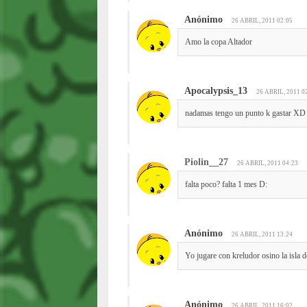
Anónimo
26 ABRIL, 2011 02:05
Amo la copa Altador
Apocalypsis_13
26 ABRIL, 2011 0
nadamas tengo un punto k gastar XD
Piolin__27
26 ABRIL, 2011 04:23
falta poco? falta 1 mes D:
Anónimo
26 ABRIL, 2011 13:24
Yo jugare con kreludor osino la isla 
Anónimo
26 ABRIL, 2011 16:02