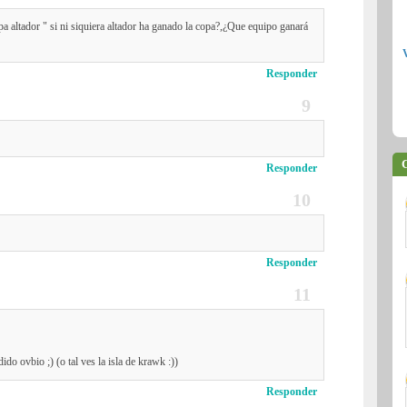
pa altador " si ni siquiera altador ha ganado la copa?,¿Que equipo ganará
Responder
C
Responder
Responder
dido ovbio ;) (o tal ves la isla de krawk :))
Responder