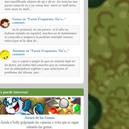
mas equilibrada objetos de np y de nc. las noticias son
puras cosas de nc y ya cansa leer: more nc mall news,
even more nc mall...
Gonza en "Faerie Fragments: Tia's..."
comentó:
en lo personal, no me parece. si el sitio no
hubiese existido en español, muchos no lo hubiésemos
ni conocido y tampoco lo podrían entender nuevos
niños (que es la idea de...
Anónimo en "Faerie Fragments: Tia's..."
comentó:
voy a copiar y pegar lo que un usuario dejó en
los foros, así somos más usuarios que se comuniquen
con la embajadora nightter y que solucionen el
problema del idioma. por...
e puede interesar
Atraco de las Gemas
Ayuda a Solly golpeando las canastas y evita que se sigan
robando las gemas.