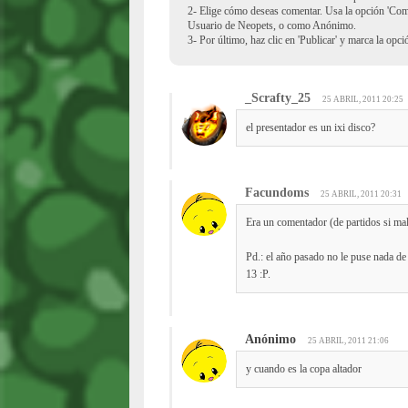
2- Elige cómo deseas comentar. Usa la opción 'Co
Usuario de Neopets, o como Anónimo.
3- Por último, haz clic en 'Publicar' y marca la opc
_Scrafty_25
25 ABRIL, 2011 20:25
el presentador es un ixi disco?
Facundoms
25 ABRIL, 2011 20:31
Era un comentador (de partidos si ma
Pd.: el año pasado no le puse nada de
13 :P.
Anónimo
25 ABRIL, 2011 21:06
y cuando es la copa altador