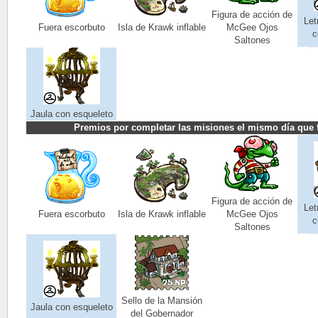
Figura de acción de
Let
Fuera escorbuto
Isla de Krawk inflable
McGee Ojos
c
Saltones
Jaula con esqueleto
Premios por completar las misiones el mismo día que 
Figura de acción de
Let
Fuera escorbuto
Isla de Krawk inflable
McGee Ojos
c
Saltones
Sello de la Mansión
Jaula con esqueleto
del Gobernador