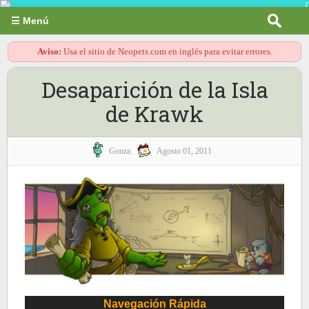
☰ Menú
Aviso:
Usa el sitio de Neopets.com en inglés para evitar errores.
Desaparición de la Isla
de Krawk
Gonza
Agosto 01, 2011
Navegación Rápida