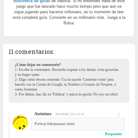
Biblioteca de guías
de iNeovia. Si no entiendes nada de este
juego que fue lanzado hace mucho tiempo pero que aun se
sigue jugando para hacerse millonario, es tu momento de leer
esta completa guía. Convierte en un millonario más. Juega a la
Bolsa.
11 comentarios:
¿Cómo dejar un comentario?
1- Escribe tu comentario. Recuerda respetar a los demás: evita groserías
y no hagas spam.
2- Elige cómo deseas comentar. Usa la opción 'Comentar como' para
hacerlo con tu Cuenta de Google, tu Nombre o Usuario de Neopets, o
como Anónimo.
3- Por último, haz clic en 'Publicar' y marca la opción 'No soy un robot'.
Anónimo
28 ENERO, 2012 22:50
Perfecta felicitaciones belen
Responder