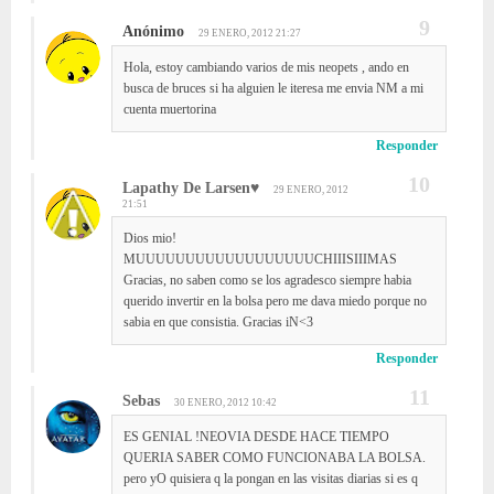
Anónimo
29 ENERO, 2012 21:27
Hola, estoy cambiando varios de mis neopets , ando en
busca de bruces si ha alguien le iteresa me envia NM a mi
cuenta muertorina
Responder
Lapathy De Larsen♥
29 ENERO, 2012
21:51
Dios mio!
MUUUUUUUUUUUUUUUUUUCHIIISIIIMAS
Gracias, no saben como se los agradesco siempre habia
querido invertir en la bolsa pero me dava miedo porque no
sabia en que consistia. Gracias iN<3
Responder
Sebas
30 ENERO, 2012 10:42
ES GENIAL !NEOVIA DESDE HACE TIEMPO
QUERIA SABER COMO FUNCIONABA LA BOLSA.
pero yO quisiera q la pongan en las visitas diarias si es q