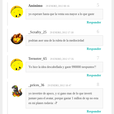
Anónimo
29 ENERO, 2012 00:16
yo esperare hasta que la venta sea mayor a lo que gaste
Responder
_Scrafty_25
29 ENERO, 2012 17:18
podrian aser una de la ruleta de la mediocirdad
Responder
Ternoter_65
29 ENERO, 2012 17:35
Yo hice la idea descabellada y gaste 990000 neopuntos!!
Responder
_prices_36
29 ENERO, 2012 18:47
yo invertire de apoco, y si gano mas de lo que inverti
juntare para el avatar, porque gastar 1 millon de np no esta
en mi planes todavia :-P
Responder