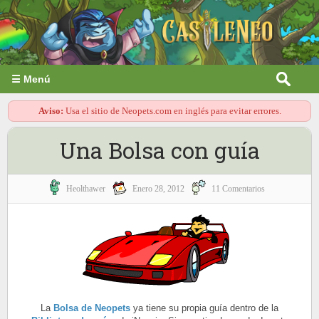
☰ Menú
Aviso:
Usa el sitio de Neopets.com en inglés para evitar errores.
Una Bolsa con guía
Heolthawer
Enero 28, 2012
11 Comentarios
La
Bolsa de Neopets
ya tiene su propia guía dentro de la