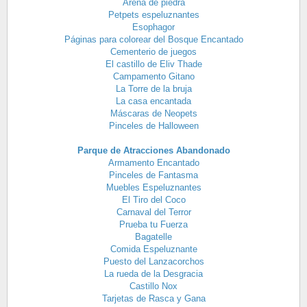
Arena de piedra
Petpets espeluznantes
Esophagor
Páginas para colorear del Bosque Encantado
Cementerio de juegos
El castillo de Eliv Thade
Campamento Gitano
La Torre de la bruja
La casa encantada
Máscaras de Neopets
Pinceles de Halloween
Parque de Atracciones Abandonado
Armamento Encantado
Pinceles de Fantasma
Muebles Espeluznantes
El Tiro del Coco
Carnaval del Terror
Prueba tu Fuerza
Bagatelle
Comida Espeluznante
Puesto del Lanzacorchos
La rueda de la Desgracia
Castillo Nox
Tarjetas de Rasca y Gana