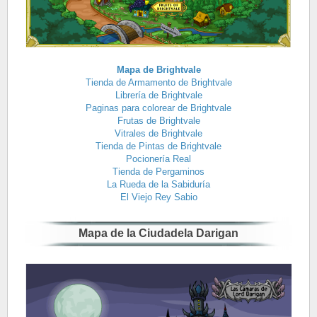
Mapa de Brightvale
Tienda de Armamento de Brightvale
Librería de Brightvale
Paginas para colorear de Brightvale
Frutas de Brightvale
Vitrales de Brightvale
Tienda de Pintas de Brightvale
Pocionería Real
Tienda de Pergaminos
La Rueda de la Sabiduría
El Viejo Rey Sabio
Mapa de la Ciudadela Darigan