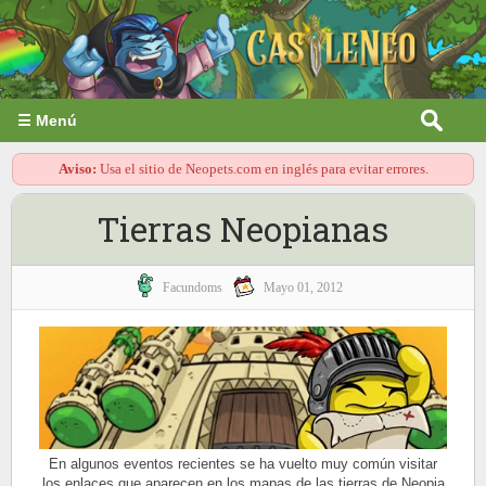
☰ Menú
Aviso:
Usa el sitio de Neopets.com en inglés para evitar errores.
Tierras Neopianas
Facundoms
Mayo 01, 2012
En algunos eventos recientes se ha vuelto muy común visitar
los enlaces que aparecen en los mapas de las tierras de Neopia