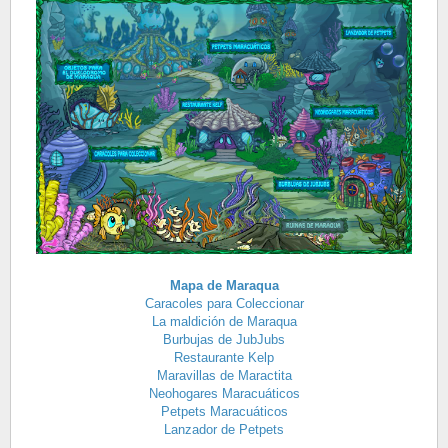
Mapa de Maraqua
Caracoles para Coleccionar
La maldición de Maraqua
Burbujas de JubJubs
Restaurante Kelp
Maravillas de Maractita
Neohogares Maracuáticos
Petpets Maracuáticos
Lanzador de Petpets