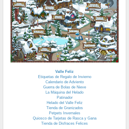
Valle Feliz
Etiquetas de Regalo de Invierno
Calendario de Adviento
Guerra de Bolas de Nieve
La Máquina del Helado
Patinador
Helado del Valle Feliz
Tienda de Granizados
Petpets Invernales
Quiosco de Tarjetas de Rasca y Gana
Tienda de Disfraces Felices