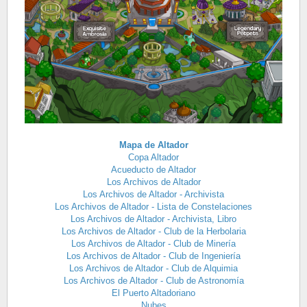
Mapa de Altador
Copa Altador
Acueducto de Altador
Los Archivos de Altador
Los Archivos de Altador - Archivista
Los Archivos de Altador - Lista de Constelaciones
Los Archivos de Altador - Archivista, Libro
Los Archivos de Altador - Club de la Herbolaria
Los Archivos de Altador - Club de Minería
Los Archivos de Altador - Club de Ingeniería
Los Archivos de Altador - Club de Alquimia
Los Archivos de Altador - Club de Astronomía
El Puerto Altadoriano
Nubes