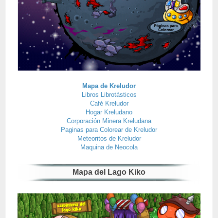
Mapa de Kreludor
Libros Librotásticos
Café Kreludor
Hogar Kreludano
Corporación Minera Kreludana
Paginas para Colorear de Kreludor
Meteoritos de Kreludor
Maquina de Neocola
Mapa del Lago Kiko