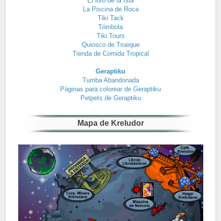
El loro de la Isla
La Piscina de Roca
Tiki Tack
Tómbola
Tiki Tours
Quiosco de Trueque
Tienda de Comida Tropical
Geraptiku
Tumba Abandonada
Páginas para colorear de Geraptiku
Petpets de Geraptiku
Mapa de Kreludor