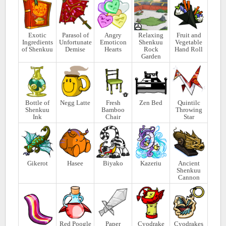
Exotic
Parasol of
Angry
Relaxing
Fruit and
Ingredients
Unfortunate
Emoticon
Shenkuu
Vegetable
of Shenkuu
Demise
Hearts
Rock
Hand Roll
Garden
Bottle of
Negg Latte
Fresh
Zen Bed
Quintilc
Shenkuu
Bamboo
Throwing
Ink
Chair
Star
Gikerot
Hasee
Biyako
Kazeriu
Ancient
Shenkuu
Cannon
Red Poogle
Paper
Cyodrake
Cyodrakes