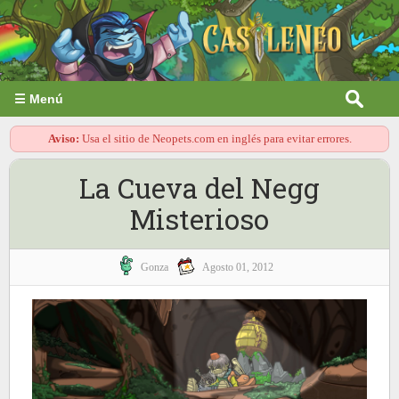
☰ Menú
Aviso:
Usa el sitio de Neopets.com en inglés para evitar errores.
La Cueva del Negg
Misterioso
Gonza
Agosto 01, 2012