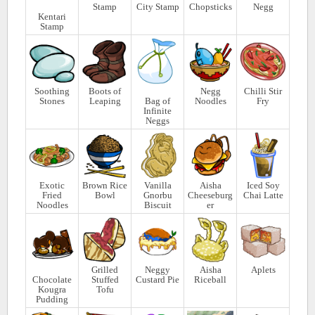
Stamp
City Stamp
Chopsticks
Negg
Kentari
Stamp
Soothing
Boots of
Negg
Chilli Stir
Stones
Leaping
Bag of
Noodles
Fry
Infinite
Neggs
Exotic
Brown Rice
Vanilla
Aisha
Iced Soy
Fried
Bowl
Gnorbu
Cheeseburg
Chai Latte
Noodles
Biscuit
er
Grilled
Neggy
Aisha
Aplets
Chocolate
Stuffed
Custard Pie
Riceball
Kougra
Tofu
Pudding