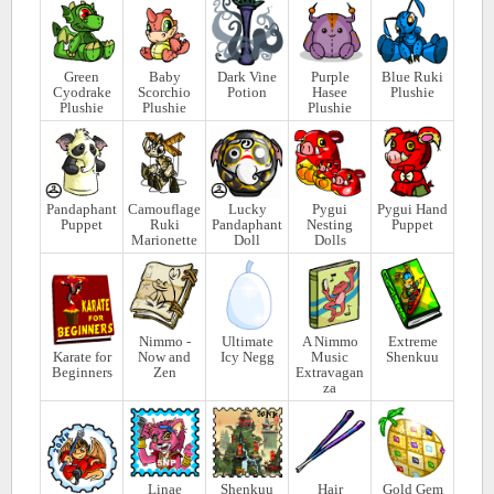
Green
Baby
Dark Vine
Purple
Blue Ruki
Cyodrake
Scorchio
Potion
Hasee
Plushie
Plushie
Plushie
Plushie
Pandaphant
Camouflage
Lucky
Pygui
Pygui Hand
Puppet
Ruki
Pandaphant
Nesting
Puppet
Marionette
Doll
Dolls
Nimmo -
Ultimate
A Nimmo
Extreme
Karate for
Now and
Icy Negg
Music
Shenkuu
Beginners
Zen
Extravagan
za
Linae
Shenkuu
Hair
Gold Gem