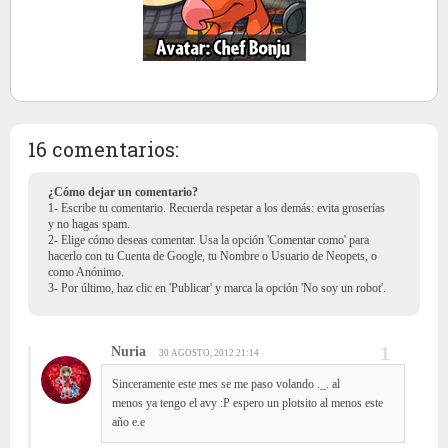
16 comentarios:
¿Cómo dejar un comentario?
1- Escribe tu comentario. Recuerda respetar a los demás: evita groserías
y no hagas spam.
2- Elige cómo deseas comentar. Usa la opción 'Comentar como' para
hacerlo con tu Cuenta de Google, tu Nombre o Usuario de Neopets, o
como Anónimo.
3- Por último, haz clic en 'Publicar' y marca la opción 'No soy un robot'.
Nuria
30 AGOSTO, 2012 21:14
Sinceramente este mes se me paso volando ._. al
menos ya tengo el avy :P espero un plotsito al menos este
año e.e