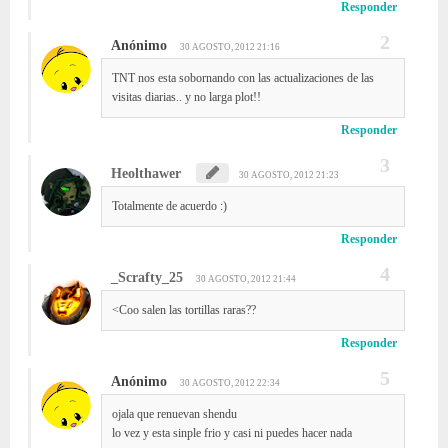
Responder
Anónimo
30 AGOSTO, 2012 21:16
TNT nos esta sobornando con las actualizaciones de las
visitas diarias.. y no larga plot!!
Responder
Heolthawer
30 AGOSTO, 2012 21:23
Totalmente de acuerdo :)
Responder
_Scrafty_25
30 AGOSTO, 2012 21:44
<Coo salen las tortillas raras??
Responder
Anónimo
30 AGOSTO, 2012 22:34
ojala que renuevan shendu
lo vez y esta sinple frio y casi ni puedes hacer nada