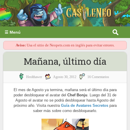
☰ Menú
Aviso:
Usa el sitio de Neopets.com en inglés para evitar errores.
Mañana, último día
Heolthawer
Agosto 30, 2012
16 Comentarios
El mes de Agosto ya termina, mañana será el último día para
poder desbloquear el avatar del
Chef Bonju
. Luego del 31 de
Agosto el avatar no se podrá desbloquear hasta Agosto del
próximo año. Visita nuestra
Guía de Avatares Secretos
para
saber más sobre como desbloquearlo.