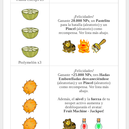
¡Felicidades!
Ganaste
20.000 NPs
, un
Pastelito
para la batalla (aleatorio) y un
Pincel
(aleatorio) como
recompensa. Ver lista más abajo.
Ptolymelón x3
¡Felicidades!
Ganaste
+25.000 NPs
, tres
Hadas
Embotelladas desvaneciéndose
(aleatorias) y un
Pincel
(aleatorio)
como recompensa. Ver lista más
abajo.
Además, el
nivel
y la
fuerza
de tu
neopet activo aumenta y
desbloquearás el avatar:
Fruit Machine - Jackpot!