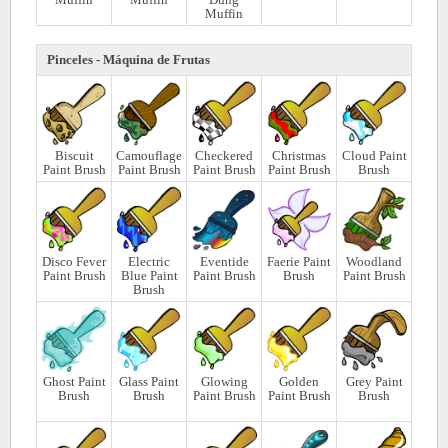
Muffin
Pinceles - Máquina de Frutas
Biscuit
Camouflage
Checkered
Christmas
Cloud Paint
Paint Brush
Paint Brush
Paint Brush
Paint Brush
Brush
Disco Fever
Electric
Eventide
Faerie Paint
Woodland
Paint Brush
Blue Paint
Paint Brush
Brush
Paint Brush
Brush
Ghost Paint
Glass Paint
Glowing
Golden
Grey Paint
Brush
Brush
Paint Brush
Paint Brush
Brush