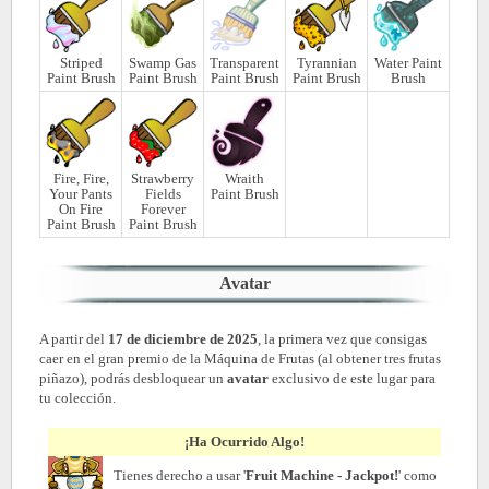
Striped
Swamp Gas
Transparent
Tyrannian
Water Paint
Paint Brush
Paint Brush
Paint Brush
Paint Brush
Brush
Fire, Fire,
Strawberry
Wraith
Your Pants
Fields
Paint Brush
On Fire
Forever
Paint Brush
Paint Brush
Avatar
A partir del
17 de diciembre de 2025
, la primera vez que consigas
caer en el gran premio de la Máquina de Frutas (al obtener tres frutas
piñazo), podrás desbloquear un
avatar
exclusivo de este lugar para
tu colección.
¡Ha Ocurrido Algo!
Tienes derecho a usar '
Fruit Machine - Jackpot!
' como