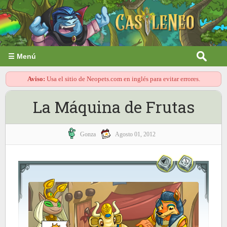
☰ Menú
Aviso:
Usa el sitio de Neopets.com en inglés para evitar errores.
La Máquina de Frutas
Gonza
Agosto 01, 2012