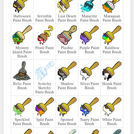
Halloween
Invisible
Lost Desert
Maractite
Maraquan
Paint Brush
Paint Brush
Paint Brush
Paint Brush
Paint Brush
Mystery
Pirate Paint
Plushie
Purple Paint
Rainbow
Island Paint
Brush
Paint Brush
Brush
Paint Brush
Brush
Relic Paint
Scritchy
Shadow
Silver Paint
Skunk Paint
Brush
Sketchy
Paint Brush
Brush
Brush
Paint Brush
Speckled
Split Paint
Spotted
Starry Paint
White Paint
Paint Brush
Brush
Paint Brush
Brush
Brush