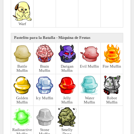
Warf
Pastelito para la Batalla - Máquina de Frutas
Battle
Brain
Darigan
Evil Muffin
Fire Muffin
Muffin
Muffin
Muffin
Golden
Icy Muffin
Jelly
Water
Robot
Muffin
Muffin
Muffin
Muffin
Radioactive
Stone
Smelly
Muffin
Muffin
Dung