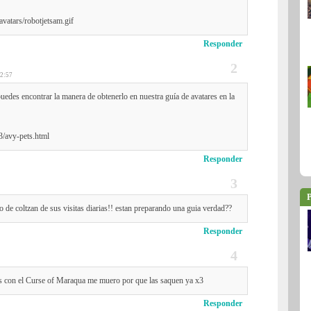
avatars/robotjetsam.gif
Responder
2:57
uedes encontrar la manera de obtenerlo en nuestra guía de avatares en la
3/avy-pets.html
Responder
P
o de coltzan de sus visitas diarias!! estan preparando una guia verdad??
Responder
as con el Curse of Maraqua me muero por que las saquen ya x3
Responder