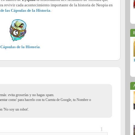
ara revivir cada acontecimiento importante de la historia de Neopia en
de las Cápsulas de la Historia
.
E
 Cápsulas de la Historia
.
A
demás: evita groserías y no hagas spam.
mentar como' para hacerlo con tu Cuenta de Google, tu Nombre o
ión 'No soy un robot'.