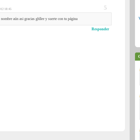
12 18:45
 nombre aún asi gracias ghllee y suerte con tu página
Responder
C