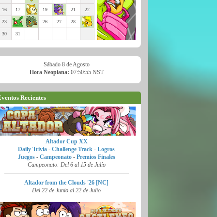
16
17
19
21
22
23
26
27
28
30
31
Sábado 8 de Agosto
Hora Neopiana:
07:50:56 NST
ventos Recientes
Altador Cup XX
Daily Trivia
-
Challenge Track
-
Logros
Juegos
-
Campeonato
-
Premios Finales
Campeonato: Del 6 al 15 de Julio
Altador from the Clouds '26 [NC]
Del 22 de Junio al 22 de Julio