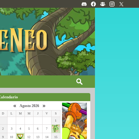
Calendario
«
»
Agosto 2026
D
L
M
M
J
V
S
1
2
3
4
5
6
7
9
10
12
13
14
15