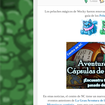
Gonza
Los peluches mágicos de Wocky fueron renovado
guía de los
Pel
En otras noticias, el centro de NC tiene un nuev
eventos anteriores de
La Gran Aventura de l
Misteriosas continúa..
,
pero esta vez venimo