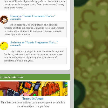
mas equilibrada objetos de np y de nc. las noticias son
puras cosas de nc y ya cansa leer: more nc mall news,
even more nc mall...
Gonza en "Faerie Fragments: Tia's..."
comentó:
en lo personal, no me parece. si el sitio no
hubiese existido en español, muchos no lo hubiésemos
ni conocido y tampoco lo podrían entender nuevos
niños (que es la idea de...
Anónimo en "Faerie Fragments: Tia's..."
comentó:
voy a copiar y pegar lo que un usuario dejó en
los foros, así somos más usuarios que se comuniquen
con la embajadora nightter y que solucionen el
problema del idioma. por...
e puede interesar
Trucos de Juegos
Una lista de trucos válidos para juegos que te ayudarán a
sacar ventaja en tus partidas