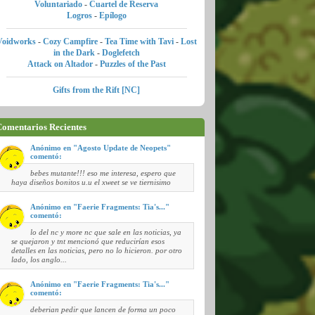
Voluntariado
-
Cuartel de Reserva
Logros
-
Epílogo
Voidworks
-
Cozy Campfire
-
Tea Time with Tavi
-
Lost
in the Dark
-
Doglefetch
Attack on Altador
-
Puzzles of the Past
Gifts from the Rift [NC]
omentarios Recientes
Anónimo en "Agosto Update de Neopets"
comentó:
bebes mutante!!! eso me interesa, espero que
haya diseños bonitos u.u el xweet se ve tiernisimo
Anónimo en "Faerie Fragments: Tia's..."
comentó:
lo del nc y more nc que sale en las noticias, ya
se quejaron y tnt mencionó que reducirían esos
detalles en las noticias, pero no lo hicieron. por otro
lado, los anglo...
Anónimo en "Faerie Fragments: Tia's..."
comentó:
deberian pedir que lancen de forma un poco