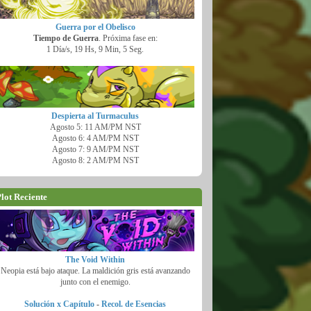
Guerra por el Obelisco
Tiempo de Guerra
. Próxima fase en:
1 Día/s, 19 Hs, 9 Min, 4 Seg.
Despierta al Turmaculus
Agosto 5: 11 AM/PM NST
Agosto 6: 4 AM/PM NST
Agosto 7: 9 AM/PM NST
Agosto 8: 2 AM/PM NST
lot Reciente
The Void Within
Neopia está bajo ataque. La maldición gris está avanzando
junto con el enemigo.
Solución x Capítulo
-
Recol. de Esencias