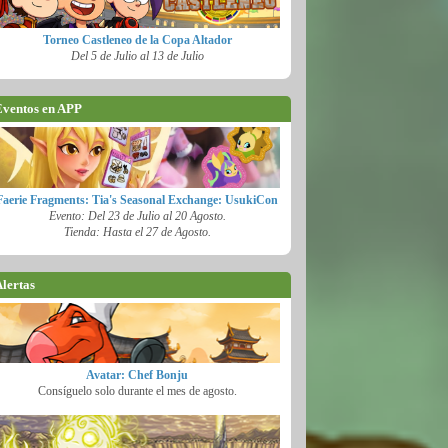
Torneo Castleneo de la Copa Altador
Del 5 de Julio al 13 de Julio
ventos en APP
Faerie Fragments: Tia's Seasonal Exchange: UsukiCon
Evento: Del 23 de Julio al 20 Agosto.
Tienda: Hasta el 27 de Agosto.
lertas
Avatar: Chef Bonju
Consíguelo solo durante el mes de agosto.