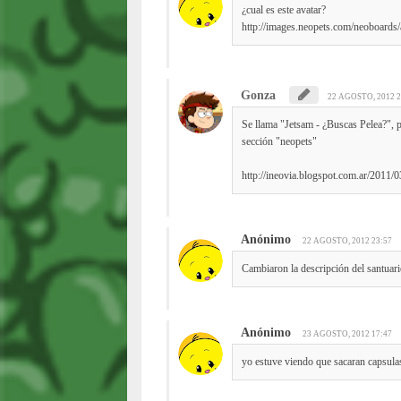
¿cual es este avatar?
http://images.neopets.com/neoboards/
Gonza
22 AGOSTO, 2012 2
Se llama "Jetsam - ¿Buscas Pelea?", p
sección "neopets"
http://ineovia.blogspot.com.ar/2011/0
Anónimo
22 AGOSTO, 2012 23:57
Cambiaron la descripción del santuari
Anónimo
23 AGOSTO, 2012 17:47
yo estuve viendo que sacaran capsul