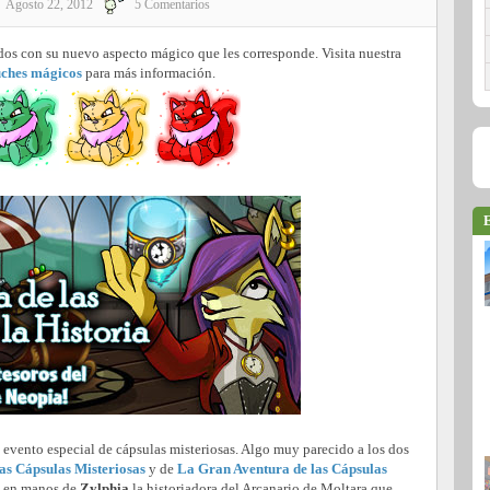
Agosto 22, 2012
5 Comentarios
s con su nuevo aspecto mágico que les corresponde. Visita nuestra
uches mágicos
para más información.
E
o evento especial de cápsulas misteriosas. Algo muy parecido a los dos
as Cápsulas Misteriosas
y de
La Gran Aventura de las Cápsulas
s en manos de
Zylphia
la historiadora del Arcanario de Moltara que