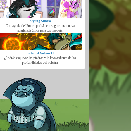
Styling Studio
Con ayuda de Umbra podrás conseguir una nueva
apariencia única para tus neopets.
Pista del Volcán II
¿Podrás esquivar las piedras y la lava ardiente de las
profundidades del volcán?