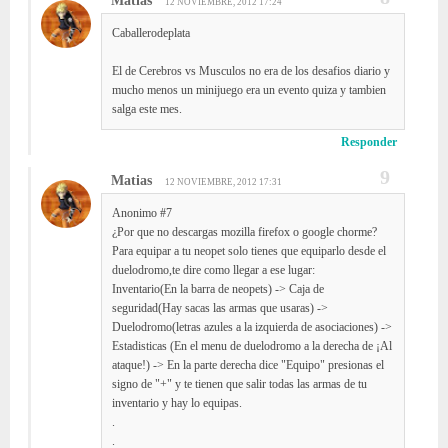
Matias
12 NOVIEMBRE, 2012 17:24
Caballerodeplata
El de Cerebros vs Musculos no era de los desafios diario y
mucho menos un minijuego era un evento quiza y tambien
salga este mes.
Responder
Matias
12 NOVIEMBRE, 2012 17:31
Anonimo #7
¿Por que no descargas mozilla firefox o google chorme?
Para equipar a tu neopet solo tienes que equiparlo desde el
duelodromo,te dire como llegar a ese lugar:
Inventario(En la barra de neopets) -> Caja de
seguridad(Hay sacas las armas que usaras) ->
Duelodromo(letras azules a la izquierda de asociaciones) ->
Estadisticas (En el menu de duelodromo a la derecha de ¡Al
ataque!) -> En la parte derecha dice "Equipo" presionas el
signo de "+" y te tienen que salir todas las armas de tu
inventario y hay lo equipas.
.
.