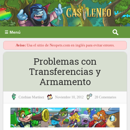
☰ Menú
Aviso:
Usa el sitio de Neopets.com en inglés para evitar errores.
Problemas con
Transferencias y
Armamento
Cristhian Martínez
Noviembre 10, 2012
28 Comentarios