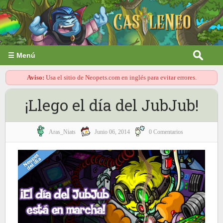
☰ Menú
Aviso:
Usa el sitio de Neopets.com en inglés para evitar errores.
¡Llego el día del JubJub!
Aras_Niats
Junio 06, 2014
0 Comentarios