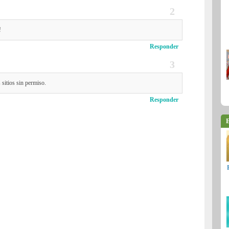
!
Responder
 sitios sin permiso.
Responder
E