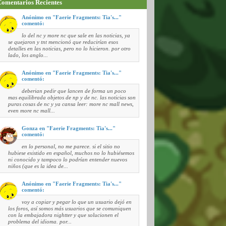
omentarios Recientes
Anónimo en "Faerie Fragments: Tia's..."
comentó:
lo del nc y more nc que sale en las noticias, ya
se quejaron y tnt mencionó que reducirían esos
detalles en las noticias, pero no lo hicieron. por otro
lado, los anglo...
Anónimo en "Faerie Fragments: Tia's..."
comentó:
deberian pedir que lancen de forma un poco
mas equilibrada objetos de np y de nc. las noticias son
puras cosas de nc y ya cansa leer: more nc mall news,
even more nc mall...
Gonza en "Faerie Fragments: Tia's..."
comentó:
en lo personal, no me parece. si el sitio no
hubiese existido en español, muchos no lo hubiésemos
ni conocido y tampoco lo podrían entender nuevos
niños (que es la idea de...
Anónimo en "Faerie Fragments: Tia's..."
comentó:
voy a copiar y pegar lo que un usuario dejó en
los foros, así somos más usuarios que se comuniquen
con la embajadora nightter y que solucionen el
problema del idioma. por...