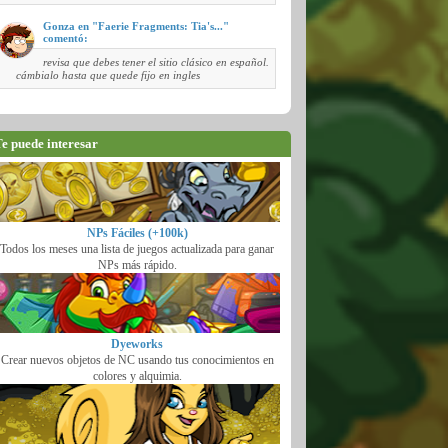
Gonza en "Faerie Fragments: Tia's..."
comentó:
revisa que debes tener el sitio clásico en español.
cámbialo hasta que quede fijo en ingles
e puede interesar
NPs Fáciles (+100k)
Todos los meses una lista de juegos actualizada para ganar
NPs más rápido.
Dyeworks
Crear nuevos objetos de NC usando tus conocimientos en
colores y alquimia.