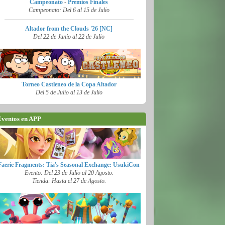
Campeonato
-
Premios Finales
Campeonato: Del 6 al 15 de Julio
Altador from the Clouds '26 [NC]
Del 22 de Junio al 22 de Julio
Torneo Castleneo de la Copa Altador
Del 5 de Julio al 13 de Julio
ventos en APP
Faerie Fragments: Tia's Seasonal Exchange: UsukiCon
Evento: Del 23 de Julio al 20 Agosto.
Tienda: Hasta el 27 de Agosto.