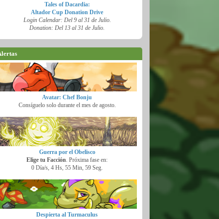
Tales of Dacardia:
Altador Cup Donation Drive
Login Calendar: Del 9 al 31 de Julio.
Donation: Del 13 al 31 de Julio.
lertas
Avatar: Chef Bonju
Consíguelo solo durante el mes de agosto.
Guerra por el Obelisco
Elige tu Facción
. Próxima fase en:
0 Día/s, 4 Hs, 55 Min, 58 Seg.
Despierta al Turmaculus