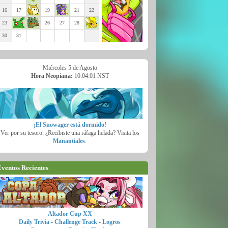
16
17
19
21
22
23
26
27
28
30
31
Miércoles 5 de Agosto
Hora Neopiana:
10:04:02 NST
¡El Snowager está dormido!
Ver por su tesoro. ¿Recibiste una ráfaga helada? Visita los
Manantiales
.
ventos Recientes
Altador Cup XX
Daily Trivia
-
Challenge Track
-
Logros