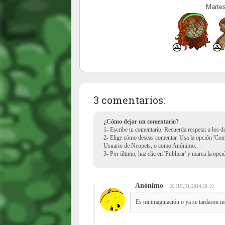
Martes
3 comentarios:
¿Cómo dejar un comentario?
1- Escribe tu comentario. Recuerda respetar a los 
2- Elige cómo deseas comentar. Usa la opción 'Co
Usuario de Neopets, o como Anónimo.
3- Por último, haz clic en 'Publicar' y marca la opc
Anónimo
28 JULIO, 2014 20:19
Es mi imaginación o ya se tardaron mu