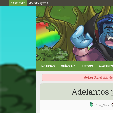
CASTLENEO
MONKEY QUEST
NOTICIAS
GUÍAS A-Z
JUEGOS
AVATARES
Aviso:
Usa el sitio de
Adelantos p
Aras_Niats