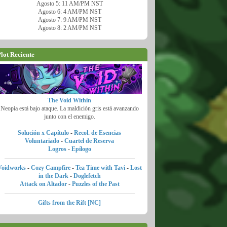
Agosto 5: 11 AM/PM NST
Agosto 6: 4 AM/PM NST
Agosto 7: 9 AM/PM NST
Agosto 8: 2 AM/PM NST
lot Reciente
The Void Within
Neopia está bajo ataque. La maldición gris está avanzando
junto con el enemigo.
Solución x Capítulo
-
Recol. de Esencias
Voluntariado
-
Cuartel de Reserva
Logros
-
Epílogo
Voidworks
-
Cozy Campfire
-
Tea Time with Tavi
-
Lost
in the Dark
-
Doglefetch
Attack on Altador
-
Puzzles of the Past
Gifts from the Rift [NC]