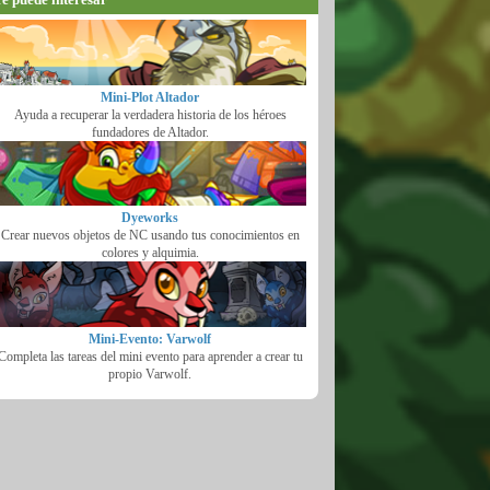
Mini-Plot Altador
Ayuda a recuperar la verdadera historia de los héroes
fundadores de Altador.
Dyeworks
Crear nuevos objetos de NC usando tus conocimientos en
colores y alquimia.
Mini-Evento: Varwolf
Completa las tareas del mini evento para aprender a crear tu
propio Varwolf.