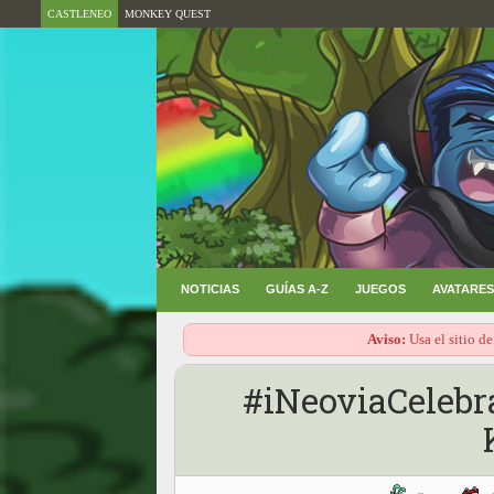
CASTLENEO
MONKEY QUEST
NOTICIAS
GUÍAS A-Z
JUEGOS
AVATARES
Aviso:
Usa el sitio de
#iNeoviaCelebra