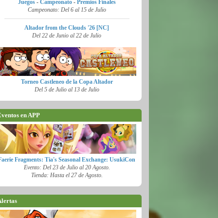
Juegos
-
Campeonato
-
Premios Finales
Campeonato: Del 6 al 15 de Julio
Altador from the Clouds '26 [NC]
Del 22 de Junio al 22 de Julio
Torneo Castleneo de la Copa Altador
Del 5 de Julio al 13 de Julio
ventos en APP
Faerie Fragments: Tia's Seasonal Exchange: UsukiCon
Evento: Del 23 de Julio al 20 Agosto.
Tienda: Hasta el 27 de Agosto.
lertas