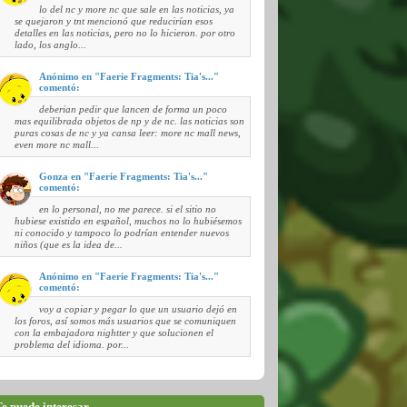
lo del nc y more nc que sale en las noticias, ya
se quejaron y tnt mencionó que reducirían esos
detalles en las noticias, pero no lo hicieron. por otro
lado, los anglo...
Anónimo en "Faerie Fragments: Tia's..."
comentó:
deberian pedir que lancen de forma un poco
mas equilibrada objetos de np y de nc. las noticias son
puras cosas de nc y ya cansa leer: more nc mall news,
even more nc mall...
Gonza en "Faerie Fragments: Tia's..."
comentó:
en lo personal, no me parece. si el sitio no
hubiese existido en español, muchos no lo hubiésemos
ni conocido y tampoco lo podrían entender nuevos
niños (que es la idea de...
Anónimo en "Faerie Fragments: Tia's..."
comentó:
voy a copiar y pegar lo que un usuario dejó en
los foros, así somos más usuarios que se comuniquen
con la embajadora nightter y que solucionen el
problema del idioma. por...
e puede interesar