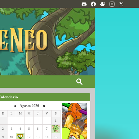
Calendario
«
»
Agosto 2026
D
L
M
M
J
V
S
1
2
3
4
5
6
7
9
10
12
13
14
15