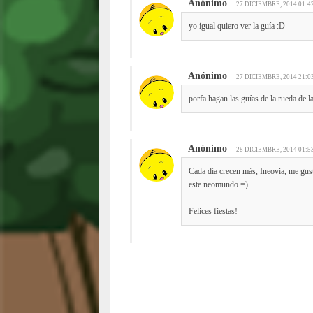
Anónimo
27 DICIEMBRE, 2014 01:4
yo igual quiero ver la guía :D
Anónimo
27 DICIEMBRE, 2014 21:0
porfa hagan las guías de la rueda de l
Anónimo
28 DICIEMBRE, 2014 01:5
Cada día crecen más, Ineovia, me gus
este neomundo =)
Felices fiestas!