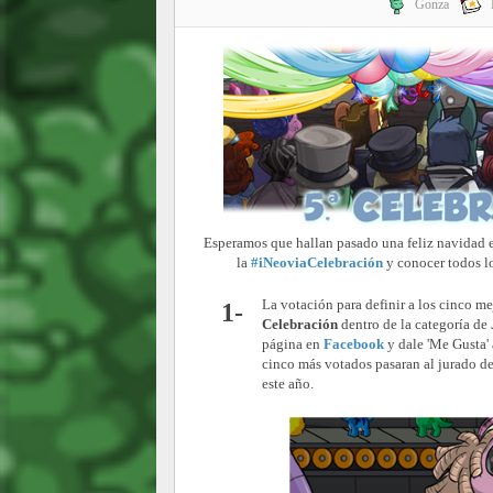
Gonza
Esperamos que hallan pasado una feliz navidad e
la
#iNeoviaCelebración
y conocer todos lo
La votación para definir a los cinco m
1-
Celebración
dentro de la categoría de
página en
Facebook
y dale 'Me Gusta' 
cinco más votados pasaran al jurado de 
este año.