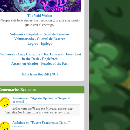
The Void Within
Neopia está bajo ataque. La maldición gris está avanzando
junto con el enemigo.
Solución x Capítulo
-
Recol. de Esencias
Voluntariado
-
Cuartel de Reserva
Logros
-
Epílogo
Voidworks
-
Cozy Campfire
-
Tea Time with Tavi
-
Lost
in the Dark
-
Doglefetch
Attack on Altador
-
Puzzles of the Past
Gifts from the Rift [NC]
omentarios Recientes
Anónimo en "Agosto Update de Neopets"
comentó:
bebes mutante!!! eso me interesa, espero que
haya diseños bonitos u.u el xweet se ve tiernisimo
Anónimo en "Faerie Fragments: Tia's..."
comentó: