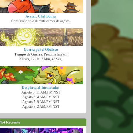
Avatar: Chef Bonju
Consíguelo solo durante el mes de agosto.
Guerra por el Obelisco
Tiempo de Guerra
. Próxima fase en:
2 Día/s, 12 Hs, 7 Min, 42 Seg.
Despierta al Turmaculus
Agosto 5: 11 AM/PM NST
Agosto 6: 4 AM/PM NST
Agosto 7: 9 AM/PM NST
Agosto 8: 2 AM/PM NST
lot Reciente