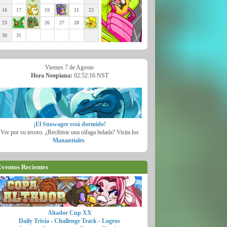
16
17
19
21
22
23
26
27
28
30
31
Viernes 7 de Agosto
Hora Neopiana:
02:52:18 NST
¡El Snowager está dormido!
Ver por su tesoro. ¿Recibiste una ráfaga helada? Visita los
Manantiales
.
ventos Recientes
Altador Cup XX
Daily Trivia
-
Challenge Track
-
Logros