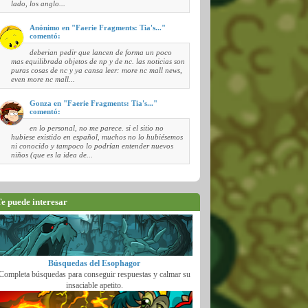
lado, los anglo...
Anónimo en "Faerie Fragments: Tia's..."
comentó:
deberian pedir que lancen de forma un poco
mas equilibrada objetos de np y de nc. las noticias son
puras cosas de nc y ya cansa leer: more nc mall news,
even more nc mall...
Gonza en "Faerie Fragments: Tia's..."
comentó:
en lo personal, no me parece. si el sitio no
hubiese existido en español, muchos no lo hubiésemos
ni conocido y tampoco lo podrían entender nuevos
niños (que es la idea de...
e puede interesar
Búsquedas del Esophagor
Completa búsquedas para conseguir respuestas y calmar su
insaciable apetito.