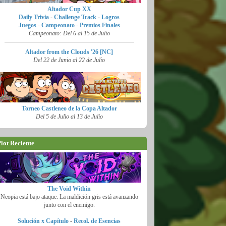
Altador Cup XX
Daily Trivia
-
Challenge Track
-
Logros
Juegos
-
Campeonato
-
Premios Finales
Campeonato: Del 6 al 15 de Julio
Altador from the Clouds '26 [NC]
Del 22 de Junio al 22 de Julio
Torneo Castleneo de la Copa Altador
Del 5 de Julio al 13 de Julio
lot Reciente
The Void Within
Neopia está bajo ataque. La maldición gris está avanzando
junto con el enemigo.
Solución x Capítulo
-
Recol. de Esencias