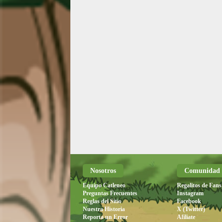
Nosotros
Comunidad
Equipo Catleneo
Regalitos de Fans
Preguntas Frecuentes
Instagram
Reglas del Sitio
Facebook
Nuestra Historia
X (Twitter)
Reporta un Error
Afiliate