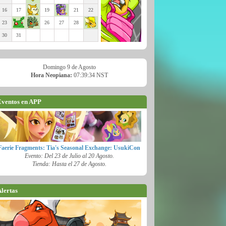
16
17
19
21
22
23
26
27
28
30
31
Domingo 9 de Agosto
Hora Neopiana:
07:39:35 NST
ventos en APP
Faerie Fragments: Tia's Seasonal Exchange: UsukiCon
Evento: Del 23 de Julio al 20 Agosto.
Tienda: Hasta el 27 de Agosto.
lertas