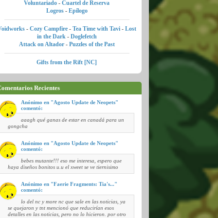
Voluntariado
-
Cuartel de Reserva
Logros
-
Epílogo
Voidworks
-
Cozy Campfire
-
Tea Time with Tavi
-
Lost
in the Dark
-
Doglefetch
Attack on Altador
-
Puzzles of the Past
Gifts from the Rift [NC]
omentarios Recientes
Anónimo en "Agosto Update de Neopets"
comentó:
aaagh qué ganas de estar en canadá para un
gongcha
Anónimo en "Agosto Update de Neopets"
comentó:
bebes mutante!!! eso me interesa, espero que
haya diseños bonitos u.u el xweet se ve tiernisimo
Anónimo en "Faerie Fragments: Tia's..."
comentó:
lo del nc y more nc que sale en las noticias, ya
se quejaron y tnt mencionó que reducirían esos
detalles en las noticias, pero no lo hicieron. por otro