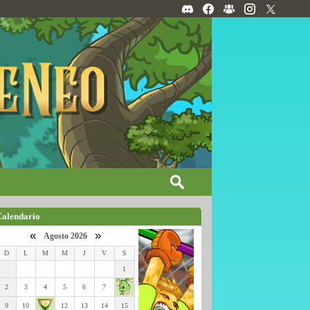
Calendario
«
»
Agosto 2026
D
L
M
M
J
V
S
1
2
3
4
5
6
7
9
10
12
13
14
15