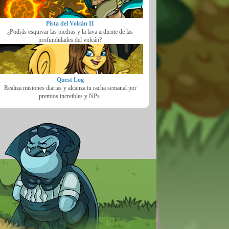
Pista del Volcán II
¿Podrás esquivar las piedras y la lava ardiente de las
profundidades del volcán?
Quest Log
Realiza misiones diarias y alcanza tu racha semanal por
premios increíbles y NPs.