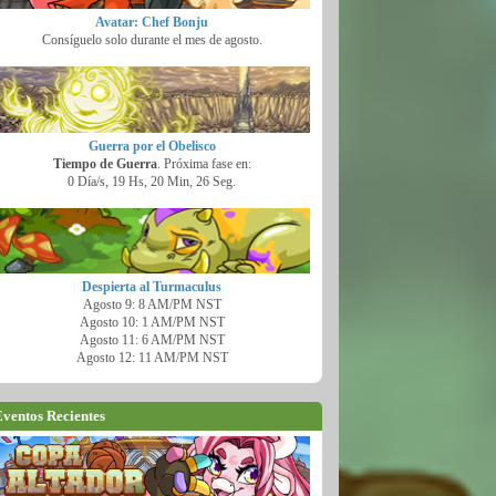
Avatar: Chef Bonju
Consíguelo solo durante el mes de agosto.
Guerra por el Obelisco
Tiempo de Guerra
. Próxima fase en:
0 Día/s, 19 Hs, 20 Min, 25 Seg.
Despierta al Turmaculus
Agosto 9: 8 AM/PM NST
Agosto 10: 1 AM/PM NST
Agosto 11: 6 AM/PM NST
Agosto 12: 11 AM/PM NST
ventos Recientes