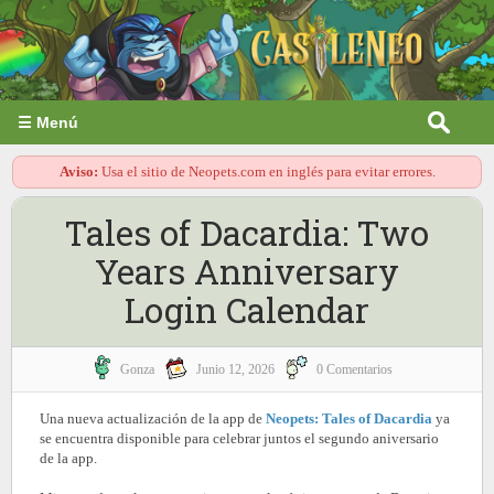
☰ Menú
Aviso:
Usa el sitio de Neopets.com en inglés para evitar errores.
Tales of Dacardia: Two
Years Anniversary
Login Calendar
Gonza
Junio 12, 2026
0 Comentarios
Una nueva actualización de la app de
Neopets: Tales of Dacardia
ya
se encuentra disponible para celebrar juntos el segundo aniversario
de la app.