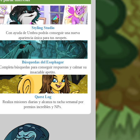
Styling Studio
Con ayuda de Umbra podrás conseguir una nueva
apariencia única para tus neopets.
Búsquedas del Esophagor
Completa búsquedas para conseguir respuestas y calmar su
insaciable apetito.
Quest Log
Realiza misiones diarias y alcanza tu racha semanal por
premios increíbles y NPs.