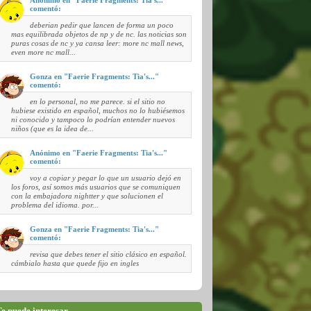
comentó:
deberian pedir que lancen de forma un poco
mas equilibrada objetos de np y de nc. las noticias son
puras cosas de nc y ya cansa leer: more nc mall news,
even more nc mall...
Gonza en "Faerie Fragments: Tia's..."
comentó:
en lo personal, no me parece. si el sitio no
hubiese existido en español, muchos no lo hubiésemos
ni conocido y tampoco lo podrían entender nuevos
niños (que es la idea de...
Anónimo en "Faerie Fragments: Tia's..."
comentó:
voy a copiar y pegar lo que un usuario dejó en
los foros, así somos más usuarios que se comuniquen
con la embajadora nightter y que solucionen el
problema del idioma. por...
Gonza en "Faerie Fragments: Tia's..."
comentó:
revisa que debes tener el sitio clásico en español.
cámbialo hasta que quede fijo en ingles
e puede interesar