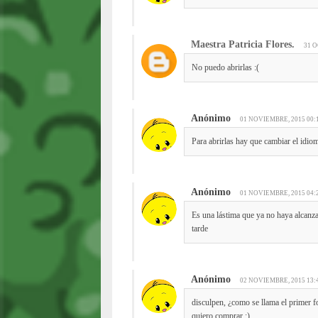
Maestra Patricia Flores.
31 O
No puedo abrirlas :(
Anónimo
01 NOVIEMBRE, 2015 00:
Para abrirlas hay que cambiar el idiom
Anónimo
01 NOVIEMBRE, 2015 04:
Es una lástima que ya no haya alcanza
tarde
Anónimo
02 NOVIEMBRE, 2015 13:
disculpen, ¿como se llama el primer f
quiero comprar :)