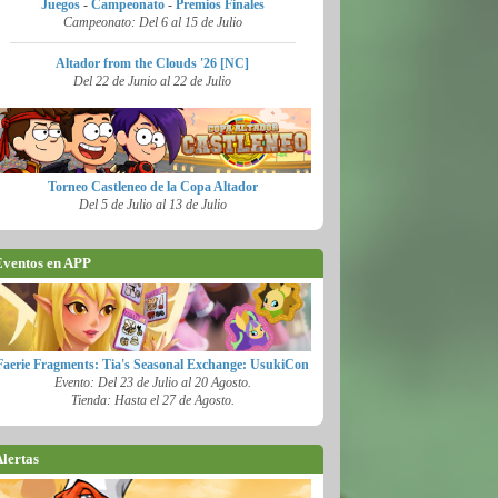
Juegos
-
Campeonato
-
Premios Finales
Campeonato: Del 6 al 15 de Julio
Altador from the Clouds '26 [NC]
Del 22 de Junio al 22 de Julio
Torneo Castleneo de la Copa Altador
Del 5 de Julio al 13 de Julio
ventos en APP
Faerie Fragments: Tia's Seasonal Exchange: UsukiCon
Evento: Del 23 de Julio al 20 Agosto.
Tienda: Hasta el 27 de Agosto.
lertas