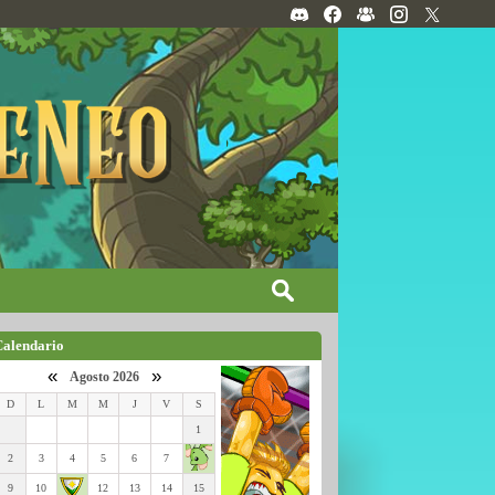
Calendario
«
»
Agosto 2026
D
L
M
M
J
V
S
1
2
3
4
5
6
7
9
10
12
13
14
15