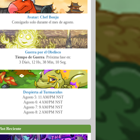
Avatar: Chef Bonju
Consíguelo solo durante el mes de agosto.
Guerra por el Obelisco
Tiempo de Guerra
. Próxima fase en:
3 Día/s, 12 Hs, 38 Min, 9 Seg.
Despierta al Turmaculus
Agosto 5: 11 AM/PM NST
Agosto 6: 4 AM/PM NST
Agosto 7: 9 AM/PM NST
Agosto 8: 2 AM/PM NST
lot Reciente