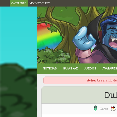
CASTLENEO
MONKEY QUEST
NOTICIAS
GUÍAS A-Z
JUEGOS
AVATARES
Aviso:
Usa el sitio de
Dul
Gonza