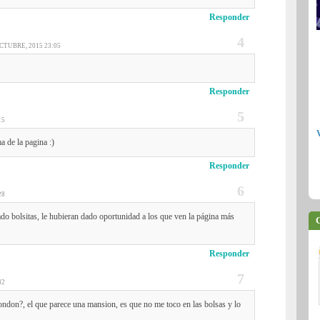
Responder
CTUBRE, 2015 23:05
Responder
15
a de la pagina :)
Responder
28
do bolsitas, le hubieran dado oportunidad a los que ven la página más
C
Responder
42
ondon?, el que parece una mansion, es que no me toco en las bolsas y lo