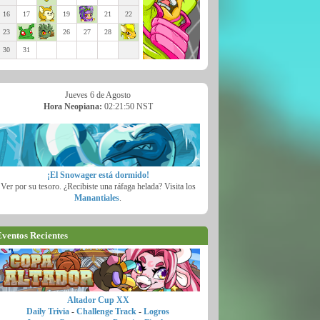
16
17
19
21
22
23
26
27
28
30
31
Jueves 6 de Agosto
Hora Neopiana:
02:21:51 NST
¡El Snowager está dormido!
Ver por su tesoro. ¿Recibiste una ráfaga helada? Visita los
Manantiales
.
ventos Recientes
Altador Cup XX
Daily Trivia
-
Challenge Track
-
Logros