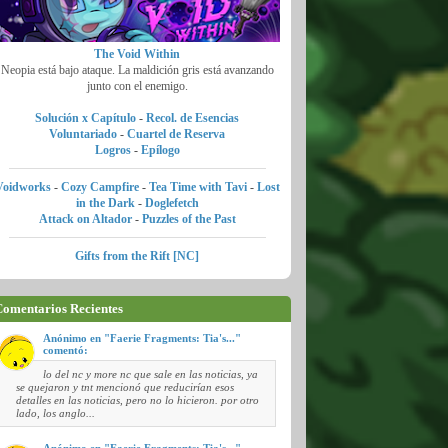
The Void Within
Neopia está bajo ataque. La maldición gris está avanzando
junto con el enemigo.
Solución x Capítulo
-
Recol. de Esencias
Voluntariado
-
Cuartel de Reserva
Logros
-
Epílogo
Voidworks
-
Cozy Campfire
-
Tea Time with Tavi
-
Lost
in the Dark
-
Doglefetch
Attack on Altador
-
Puzzles of the Past
Gifts from the Rift [NC]
omentarios Recientes
Anónimo en "Faerie Fragments: Tia's..."
comentó:
lo del nc y more nc que sale en las noticias, ya
se quejaron y tnt mencionó que reducirían esos
detalles en las noticias, pero no lo hicieron. por otro
lado, los anglo...
Anónimo en "Faerie Fragments: Tia's..."