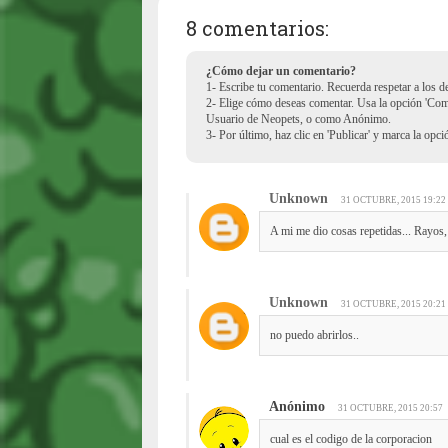
8 comentarios:
¿Cómo dejar un comentario?
1- Escribe tu comentario. Recuerda respetar a los 
2- Elige cómo deseas comentar. Usa la opción 'Co
Usuario de Neopets, o como Anónimo.
3- Por último, haz clic en 'Publicar' y marca la opc
Unknown
31 OCTUBRE, 2015 19:22
A mi me dio cosas repetidas... Rayos
Unknown
31 OCTUBRE, 2015 20:21
no puedo abrirlos..
Anónimo
31 OCTUBRE, 2015 20:57
cual es el codigo de la corporacion