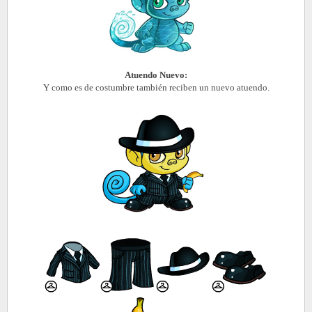
Atuendo Nuevo:
Y como es de costumbre también reciben un nuevo atuendo.