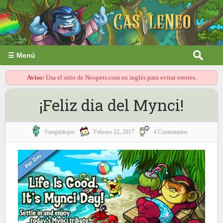
☰ Menú
Aviso:
Usa el sitio de Neopets.com en inglés para evitar errores.
¡Feliz dia del Mynci!
Vampiritojos
Febrero 22, 2017
4 Comentarios