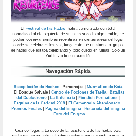
El
Festival de las Hadas
, había comenzado con total
normalidad al día siguiente de su inicio sucedio algo terrible, se
podían observar sombras repentinas en ciertas áreas del lugar
donde se celebra el festival, luego esto fué un ataque al grupo
de hadas que estaba celebrando y todo quedó en ruinas. Solo un
Yurble vio lo que sucedió.
Navegación Rápida
Recopilación de Hechos
|
Personajes
|
Murmullos de Kaia
|
El Bosque Salvaje
|
Centro de Pociones de Taelia
|
Batallas
del Duelódromo
|
La Enfemería
|
Fiendish Formations
|
Esquina de la Caridad 2018
|
El Cementerio Abandonado
|
Premios Finales
|
Página del Enigma
|
Historieta del Enigma
|
Foro del Enigma
Cuando llegas a La sede de la resistencia de las hadas para
poder comenzar esta actividad puedes ir por el puente que esta