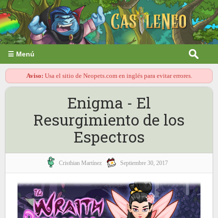
☰ Menú
Aviso:
Usa el sitio de Neopets.com en inglés para evitar errores.
Enigma - El
Resurgimiento de los
Espectros
Cristhian Martínez
Septiembre 30, 2017