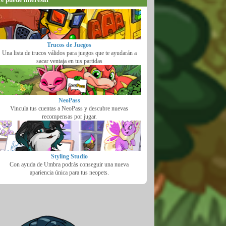
Trucos de Juegos
Una lista de trucos válidos para juegos que te ayudarán a
sacar ventaja en tus partidas
NeoPass
Vincula tus cuentas a NeoPass y descubre nuevas
recompensas por jugar.
Styling Studio
Con ayuda de Umbra podrás conseguir una nueva
apariencia única para tus neopets.