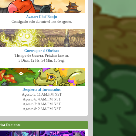
Avatar: Chef Bonju
Consíguelo solo durante el mes de agosto.
Guerra por el Obelisco
Tiempo de Guerra
. Próxima fase en:
3 Día/s, 12 Hs, 54 Min, 14 Seg.
Despierta al Turmaculus
Agosto 5: 11 AM/PM NST
Agosto 6: 4 AM/PM NST
Agosto 7: 9 AM/PM NST
Agosto 8: 2 AM/PM NST
lot Reciente