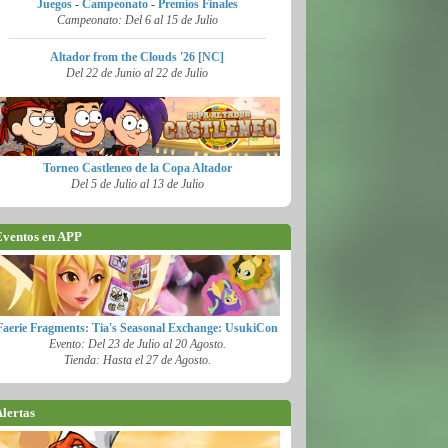
Juegos
-
Campeonato
-
Premios Finales
Campeonato: Del 6 al 15 de Julio
Altador from the Clouds '26 [NC]
Del 22 de Junio al 22 de Julio
Torneo Castleneo de la Copa Altador
Del 5 de Julio al 13 de Julio
ventos en APP
Faerie Fragments: Tia's Seasonal Exchange: UsukiCon
Evento: Del 23 de Julio al 20 Agosto.
Tienda: Hasta el 27 de Agosto.
lertas