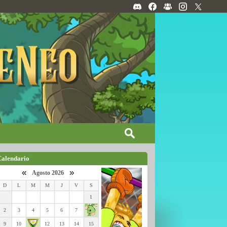
Calendario
«
»
Agosto 2026
D
L
M
M
J
V
S
1
2
3
4
5
6
7
9
10
12
13
14
15