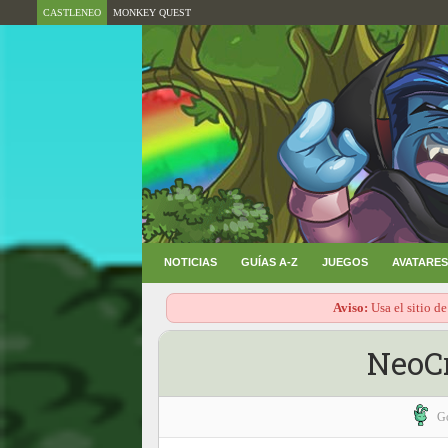
CASTLENEO
MONKEY QUEST
NOTICIAS
GUÍAS A-Z
JUEGOS
AVATARES
Aviso:
Usa el sitio de
NeoC
G