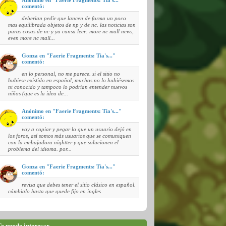
comentó:
deberian pedir que lancen de forma un poco
mas equilibrada objetos de np y de nc. las noticias son
puras cosas de nc y ya cansa leer: more nc mall news,
even more nc mall...
Gonza en "Faerie Fragments: Tia's..."
comentó:
en lo personal, no me parece. si el sitio no
hubiese existido en español, muchos no lo hubiésemos
ni conocido y tampoco lo podrían entender nuevos
niños (que es la idea de...
Anónimo en "Faerie Fragments: Tia's..."
comentó:
voy a copiar y pegar lo que un usuario dejó en
los foros, así somos más usuarios que se comuniquen
con la embajadora nightter y que solucionen el
problema del idioma. por...
Gonza en "Faerie Fragments: Tia's..."
comentó:
revisa que debes tener el sitio clásico en español.
cámbialo hasta que quede fijo en ingles
e puede interesar