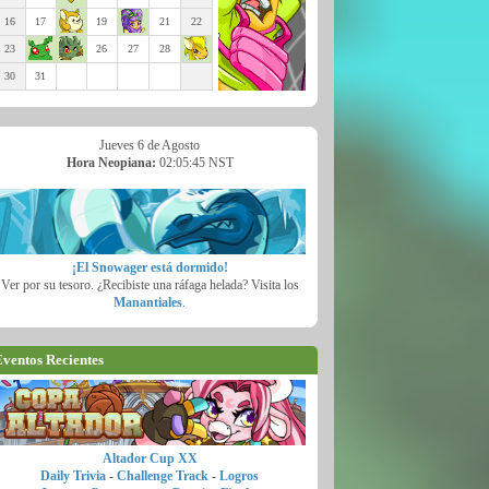
16
17
19
21
22
23
26
27
28
30
31
Jueves 6 de Agosto
Hora Neopiana:
02:05:47 NST
¡El Snowager está dormido!
Ver por su tesoro. ¿Recibiste una ráfaga helada? Visita los
Manantiales
.
ventos Recientes
Altador Cup XX
Daily Trivia
-
Challenge Track
-
Logros