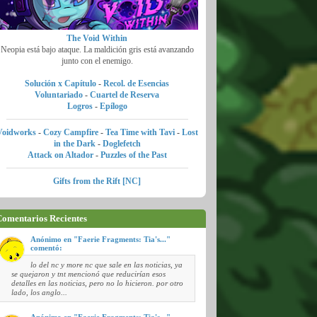
The Void Within
Neopia está bajo ataque. La maldición gris está avanzando
junto con el enemigo.
Solución x Capítulo
-
Recol. de Esencias
Voluntariado
-
Cuartel de Reserva
Logros
-
Epílogo
Voidworks
-
Cozy Campfire
-
Tea Time with Tavi
-
Lost
in the Dark
-
Doglefetch
Attack on Altador
-
Puzzles of the Past
Gifts from the Rift [NC]
omentarios Recientes
Anónimo en "Faerie Fragments: Tia's..."
comentó:
lo del nc y more nc que sale en las noticias, ya
se quejaron y tnt mencionó que reducirían esos
detalles en las noticias, pero no lo hicieron. por otro
lado, los anglo...
Anónimo en "Faerie Fragments: Tia's..."