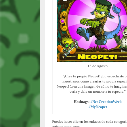
15 de Agosto
"¡Crea tu propio Neopet! ¡Lo escuchaste b
muéstranos cómo crearías tu propia especi
Neopet! Crea una imagen de cómo te imaginas
vería y dale un nombre a tu especie."
Hashtags:
#NeoCreationWeek
#MyNeopet
Puedes hacer clic en los enlaces de cada categorí
artistas neopianos.