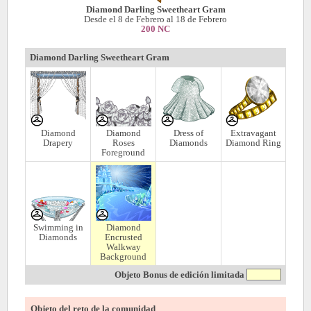
Diamond Darling Sweetheart Gram
Desde el 8 de Febrero al 18 de Febrero
200 NC
Diamond Darling Sweetheart Gram
Diamond
Diamond
Dress of
Extravagant
Drapery
Roses
Diamonds
Diamond Ring
Foreground
Swimming in
Diamond
Diamonds
Encrusted
Walkway
Background
Objeto Bonus de edición limitada
Objeto del reto de la comunidad