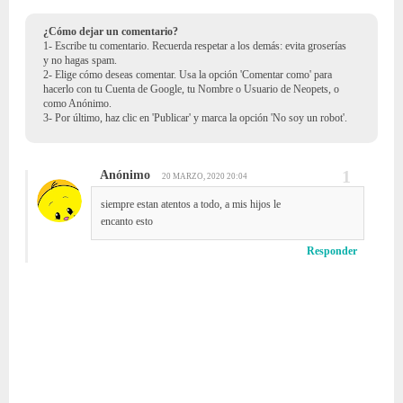
¿Cómo dejar un comentario?
1- Escribe tu comentario. Recuerda respetar a los demás: evita groserías
y no hagas spam.
2- Elige cómo deseas comentar. Usa la opción 'Comentar como' para
hacerlo con tu Cuenta de Google, tu Nombre o Usuario de Neopets, o
como Anónimo.
3- Por último, haz clic en 'Publicar' y marca la opción 'No soy un robot'.
Anónimo
20 MARZO, 2020 20:04
siempre estan atentos a todo, a mis hijos le
encanto esto
Responder