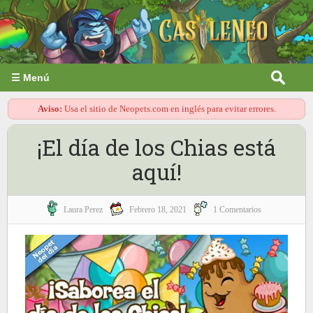
☰ Menú
Aviso:
Usa el sitio de Neopets.com en inglés para evitar errores.
¡El día de los Chias está
aquí!
Laura Perez
Febrero 18, 2021
1 Comentarios