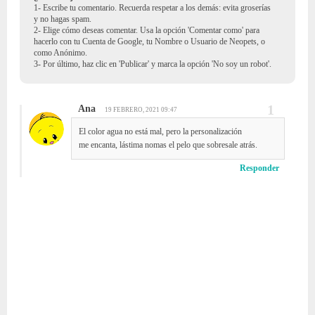
1- Escribe tu comentario. Recuerda respetar a los demás: evita groserías
y no hagas spam.
2- Elige cómo deseas comentar. Usa la opción 'Comentar como' para
hacerlo con tu Cuenta de Google, tu Nombre o Usuario de Neopets, o
como Anónimo.
3- Por último, haz clic en 'Publicar' y marca la opción 'No soy un robot'.
Ana
19 FEBRERO, 2021 09:47
El color agua no está mal, pero la personalización
me encanta, lástima nomas el pelo que sobresale atrás.
Responder