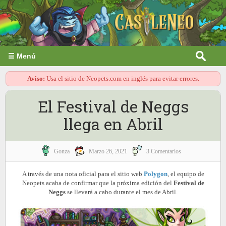
☰ Menú
Aviso:
Usa el sitio de Neopets.com en inglés para evitar errores.
El Festival de Neggs
llega en Abril
Gonza
Marzo 26, 2021
3 Comentarios
A través de una nota oficial para el sitio web
Polygon
, el equipo de
Neopets acaba de confirmar que la próxima edición del
Festival de
Neggs
se llevará a cabo durante el mes de Abril.