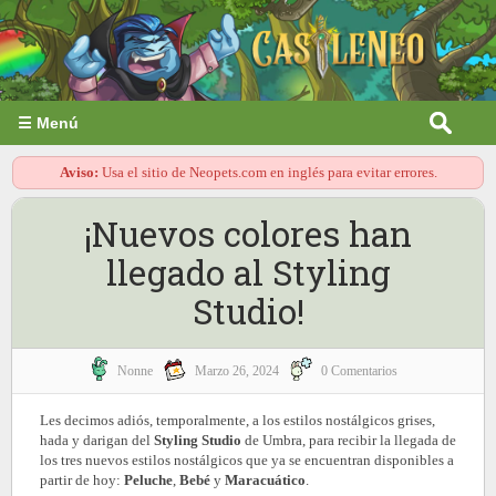
☰ Menú
Aviso:
Usa el sitio de Neopets.com en inglés para evitar errores.
¡Nuevos colores han
llegado al Styling
Studio!
Nonne
Marzo 26, 2024
0 Comentarios
Les decimos adiós, temporalmente, a los estilos nostálgicos grises,
hada y darigan del
Styling Studio
de Umbra, para recibir la llegada de
los tres nuevos estilos nostálgicos que ya se encuentran disponibles a
partir de hoy:
Peluche
,
Bebé
y
Maracuático
.