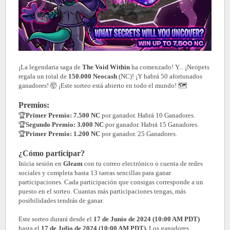
¡La legendaria saga de
The Void Within
ha comenzado! Y... ¡Neopets
regala un total de
150.000
Neocash
(NC)! ¡Y habrá 50 afortunados
ganadores! 🤯 ¡Este sorteo está abierto en todo el mundo! 🗺️
Premios:
🏆
Primer Premio: 7.500 NC
por ganador. Habrá 10 Ganadores.
🏆
Segundo Premio: 3.000 NC
por ganador. Habrá 15 Ganadores.
🏆
Primer Premio: 1.200 NC
por ganador. 25 Ganadores.
¿Cómo participar?
Inicia sesión en
Gleam
con tu correo electrónico o cuenta de redes
sociales y completa hasta 13 tareas sencillas para ganar
participaciones. Cada participación que consigas corresponde a un
puesto en el sorteo. Cuantas más participaciones tengas, más
posibilidades tendrás de ganar.
Este sorteo durará desde el
17 de Junio de 2024 (10:00 AM PDT)
hasta el
17 de Julio de 2024 (10:00 AM PDT).
Los ganadores