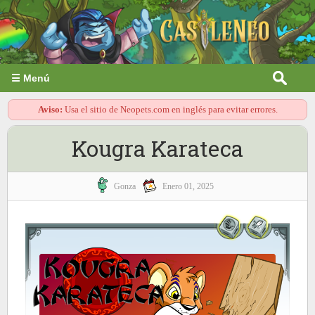
☰ Menú
Aviso:
Usa el sitio de Neopets.com en inglés para evitar errores.
Kougra Karateca
Gonza
Enero 01, 2025