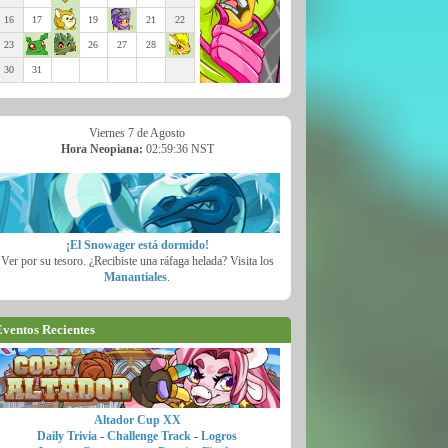
16
17
19
21
22
23
26
27
28
30
31
Viernes 7 de Agosto
Hora Neopiana:
02:59:37 NST
¡El Snowager está dormido!
Ver por su tesoro. ¿Recibiste una ráfaga helada? Visita los
Manantiales
.
ventos Recientes
Altador Cup XX
Daily Trivia
-
Challenge Track
-
Logros