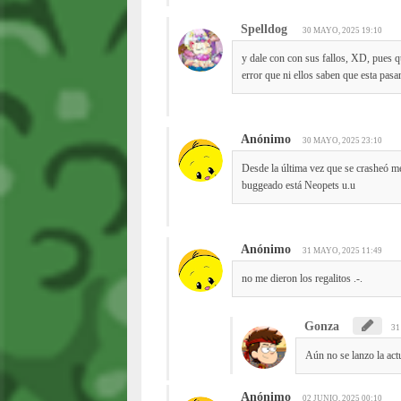
Spelldog
30 MAYO, 2025 19:10
y dale con con sus fallos, XD, pues q
error que ni ellos saben que esta pas
Anónimo
30 MAYO, 2025 23:10
Desde la última vez que se crasheó m
buggeado está Neopets u.u
Anónimo
31 MAYO, 2025 11:49
no me dieron los regalitos .-.
Gonza
31
Aún no se lanzo la act
Anónimo
02 JUNIO, 2025 00:10