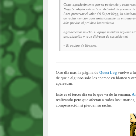
Como agradecimiento por su paciencia y comprensi
Negg (el objeto más valioso del total de premios de 
Para preservar el valor del Super Negg, lo eliminar
de racha mencionados anteriormente, se entregarán 
días previos al próximo lanzamiento.
Agradecemos mucho su apoyo mientras seguimos tra
actualización y ¡que disfruten de sus misiones!
~ El equipo de Neopets.
Otro día mas, la página de
Quest Log
vuelve a fu
de que a algunos solo les aparece en blanco y otr
aparezcan.
Este es el tercer día en lo que va de la semana.
An
realizando pero que afectan a todos los usuarios
compensación si pierden su racha.