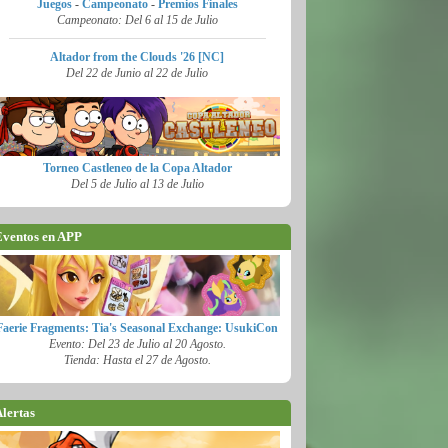
Juegos
-
Campeonato
-
Premios Finales
Campeonato: Del 6 al 15 de Julio
Altador from the Clouds '26 [NC]
Del 22 de Junio al 22 de Julio
Torneo Castleneo de la Copa Altador
Del 5 de Julio al 13 de Julio
ventos en APP
Faerie Fragments: Tia's Seasonal Exchange: UsukiCon
Evento: Del 23 de Julio al 20 Agosto.
Tienda: Hasta el 27 de Agosto.
lertas