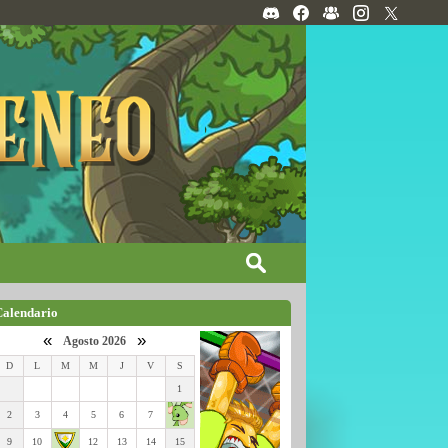
Calendario
«
»
Agosto 2026
D
L
M
M
J
V
S
1
2
3
4
5
6
7
9
10
12
13
14
15