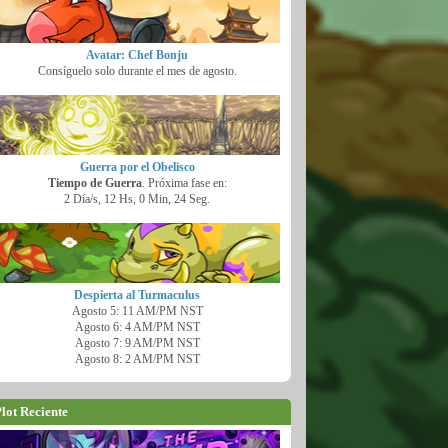
Avatar: Chef Bonju
Consíguelo solo durante el mes de agosto.
Guerra por el Obelisco
Tiempo de Guerra
. Próxima fase en:
2 Día/s, 12 Hs, 0 Min, 23 Seg.
Despierta al Turmaculus
Agosto 5: 11 AM/PM NST
Agosto 6: 4 AM/PM NST
Agosto 7: 9 AM/PM NST
Agosto 8: 2 AM/PM NST
lot Reciente