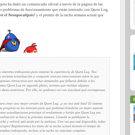
pets ha dado un comunicado oficial a través de la página de las
os problemas de funcionamiento que están teniendo con Quest Log,
ví el Neoapocalípsis!
y el premio de la racha semana actual que
o mientras trabajamos para mejorar la experiencia de Quest Log. Nos
reciente actualización y compartir noticias emocionantes sobre lo que
ensas retroactivas por rachas semanales que fallaron debido a los
bamos Quest Log en segundo plano, tuvimos que realizar algunas
e datos anteriores. Por ello, no podemos ver con exactitud qué recompensas
E
a crear una mejor versión de Quest Log, ¡y ya casi está lista! El sistema
tu progreso en las misiones para que podamos brindarte un mejor soporte
estas actualizaciones priorizan el rendimiento y harán que Quest Log sea
tualización
se lance la próxima semana. Cuando se publiquen la
oche y volverá más tarde por la mañana. Una vez que esté disponible, todas
eocupes! Registraremos los datos de tu racha actual durante el tiempo de
e estabas trabajando, incluso si la racha no estuviese completa.