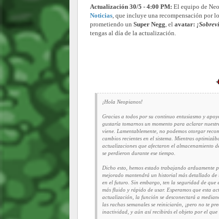
Actualización 30/5 - 4:00 PM:
El equipo de Neo
Noticias
, que incluye una recompensación por l
prometiendo un
Super Negg
, el
avatar:
¡Sobrevi
tengas al día de la actualización.
¡Hola Neopianos!
Gracias a todos por su continuo entusiasmo y apoy
gustaría tomarnos un momento para aclarar nuestra 
viene. Lamentablemente, no podemos otorgar recomp
cambios recientes en el sistema. Mientras optimizá
actualizaciones que afectaron el almacenamiento d
se perdieron durante ese tiempo.
Dicho esto, hemos estado trabajando arduamente par
mejorado mantendrá un historial más detallado de 
en el futuro. Sin embargo, ten la seguridad de que 
más fluido y rápido de usar. Esperamos que esta ac
actualización, la función se desconectará a median
las rachas semanales se reiniciarán, ¡pero no te pr
inactividad, y aún así recibirás el objeto por el qu