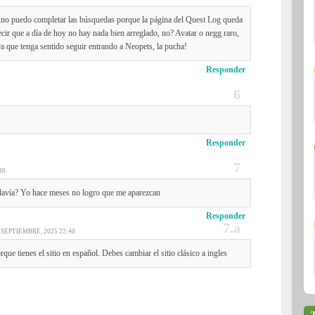
s no puedo completar las búsquedas porque la página del Quest Log queda
cir que a día de hoy no hay nada bien arreglado, no? Avatar o negg raro,
a que tenga sentido seguir entrando a Neopets, la pucha!
Responder
Responder
30
odavía? Yo hace meses no logro que me aparezcan
Responder
 SEPTIEMBRE, 2025 22:40
rque tienes el sitio en español. Debes cambiar el sitio clásico a ingles
T