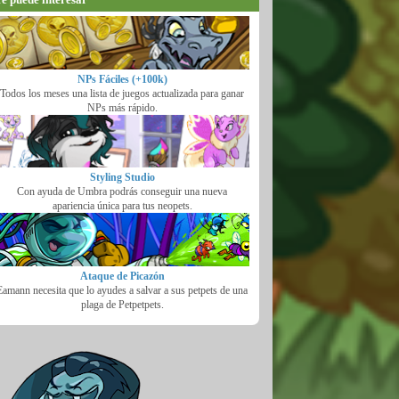
NPs Fáciles (+100k)
Todos los meses una lista de juegos actualizada para ganar
NPs más rápido.
Styling Studio
Con ayuda de Umbra podrás conseguir una nueva
apariencia única para tus neopets.
Ataque de Picazón
Eamann necesita que lo ayudes a salvar a sus petpets de una
plaga de Petpetpets.