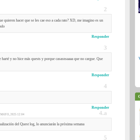
ue quieren hacer que se les cae eso a cada rato? XD, me imagino es un
ando
Responder
e harté y no hice más quests y porque casasnsaaaa que no cargue. Que
Responder
C
Responder
 MAYO, 2025 12:04
ualización del Quest log, lo anunciarán la próxima semana