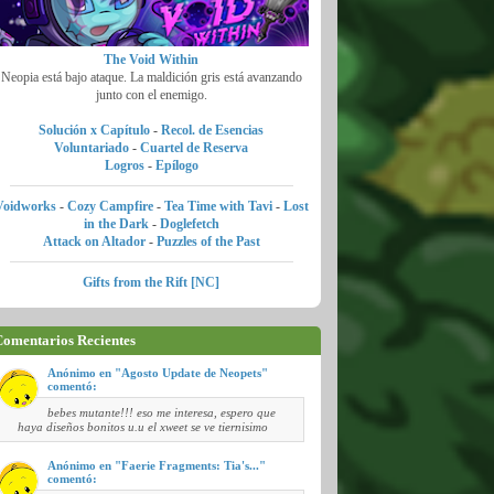
The Void Within
Neopia está bajo ataque. La maldición gris está avanzando
junto con el enemigo.
Solución x Capítulo
-
Recol. de Esencias
Voluntariado
-
Cuartel de Reserva
Logros
-
Epílogo
Voidworks
-
Cozy Campfire
-
Tea Time with Tavi
-
Lost
in the Dark
-
Doglefetch
Attack on Altador
-
Puzzles of the Past
Gifts from the Rift [NC]
omentarios Recientes
Anónimo en "Agosto Update de Neopets"
comentó:
bebes mutante!!! eso me interesa, espero que
haya diseños bonitos u.u el xweet se ve tiernisimo
Anónimo en "Faerie Fragments: Tia's..."
comentó: