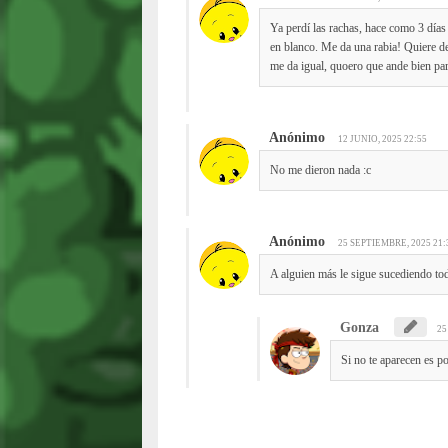
Ya perdí las rachas, hace como 3 día
en blanco. Me da una rabia! Quiere de
me da igual, quoero que ande bien par
Anónimo
12 JUNIO, 2025 22:55
No me dieron nada :c
Anónimo
25 SEPTIEMBRE, 2025 21:
A alguien más le sigue sucediendo t
Gonza
25
Si no te aparecen es po