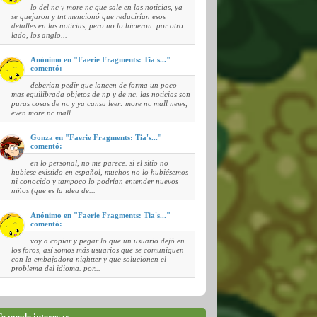
lo del nc y more nc que sale en las noticias, ya
se quejaron y tnt mencionó que reducirían esos
detalles en las noticias, pero no lo hicieron. por otro
lado, los anglo...
Anónimo en "Faerie Fragments: Tia's..."
comentó:
deberian pedir que lancen de forma un poco
mas equilibrada objetos de np y de nc. las noticias son
puras cosas de nc y ya cansa leer: more nc mall news,
even more nc mall...
Gonza en "Faerie Fragments: Tia's..."
comentó:
en lo personal, no me parece. si el sitio no
hubiese existido en español, muchos no lo hubiésemos
ni conocido y tampoco lo podrían entender nuevos
niños (que es la idea de...
Anónimo en "Faerie Fragments: Tia's..."
comentó:
voy a copiar y pegar lo que un usuario dejó en
los foros, así somos más usuarios que se comuniquen
con la embajadora nightter y que solucionen el
problema del idioma. por...
e puede interesar