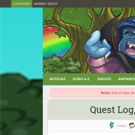
CASTLENEO
MONKEY QUEST
NOTICIAS
GUÍAS A-Z
JUEGOS
AVATARES
Aviso:
Usa el sitio de
Quest Log
Gonza