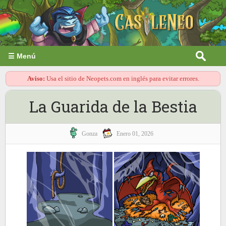
☰ Menú
Aviso:
Usa el sitio de Neopets.com en inglés para evitar errores.
La Guarida de la Bestia
Gonza
Enero 01, 2026