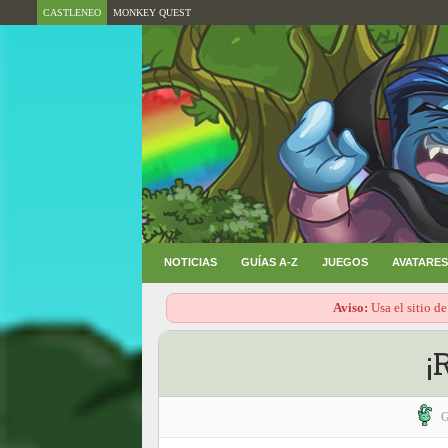
CASTLENEO
MONKEY QUEST
NOTICIAS
GUÍAS A-Z
JUEGOS
AVATARES
Aviso:
Usa el sitio de
¡
G