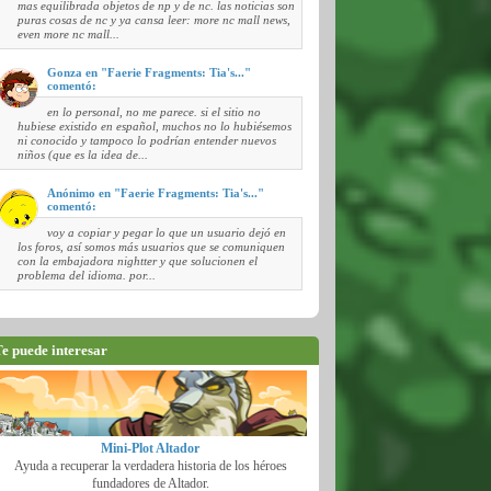
mas equilibrada objetos de np y de nc. las noticias son
puras cosas de nc y ya cansa leer: more nc mall news,
even more nc mall...
Gonza en "Faerie Fragments: Tia's..."
comentó:
en lo personal, no me parece. si el sitio no
hubiese existido en español, muchos no lo hubiésemos
ni conocido y tampoco lo podrían entender nuevos
niños (que es la idea de...
Anónimo en "Faerie Fragments: Tia's..."
comentó:
voy a copiar y pegar lo que un usuario dejó en
los foros, así somos más usuarios que se comuniquen
con la embajadora nightter y que solucionen el
problema del idioma. por...
e puede interesar
Mini-Plot Altador
Ayuda a recuperar la verdadera historia de los héroes
fundadores de Altador.