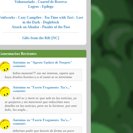
Voluntariado
-
Cuartel de Reserva
Logros
-
Epílogo
Voidworks
-
Cozy Campfire
-
Tea Time with Tavi
-
Lost
in the Dark
-
Doglefetch
Attack on Altador
-
Puzzles of the Past
Gifts from the Rift [NC]
omentarios Recientes
Anónimo en "Agosto Update de Neopets"
comentó:
bebes mutante!!! eso me interesa, espero que
haya diseños bonitos u.u el xweet se ve tiernisimo
Anónimo en "Faerie Fragments: Tia's..."
comentó:
lo del nc y more nc que sale en las noticias, ya
se quejaron y tnt mencionó que reducirían esos
detalles en las noticias, pero no lo hicieron. por otro
lado, los anglo...
Anónimo en "Faerie Fragments: Tia's..."
comentó:
deberian pedir que lancen de forma un poco