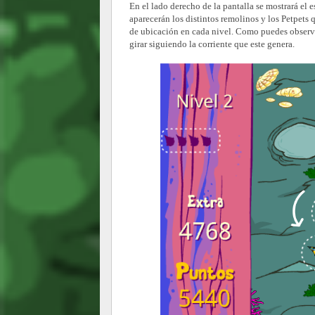
En el lado derecho de la pantalla se mostrará el e
aparecerán los distintos remolinos y los Petpets 
de ubicación en cada nivel. Como puedes observa
girar siguiendo la corriente que este genera.