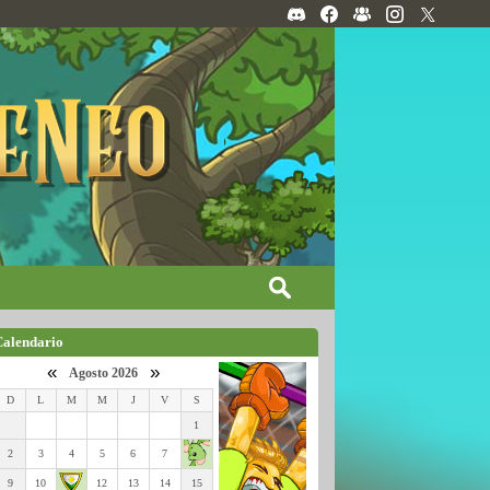
Calendario
«
»
Agosto 2026
D
L
M
M
J
V
S
1
2
3
4
5
6
7
9
10
12
13
14
15