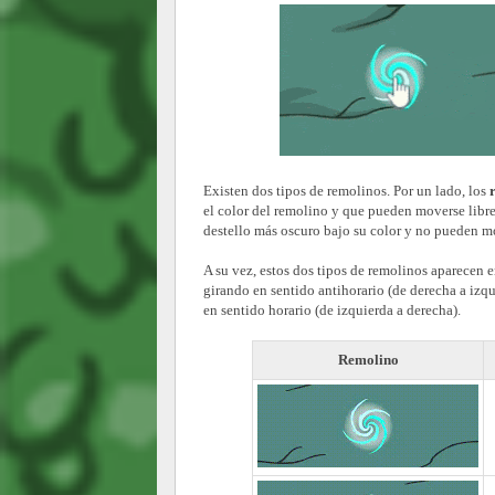
Existen dos tipos de remolinos. Por un lado, los
el color del remolino y que pueden moverse libre
destello más oscuro bajo su color y no pueden m
A su vez, estos dos tipos de remolinos aparecen e
girando en sentido antihorario (de derecha a izqu
en sentido horario (de izquierda a derecha).
Remolino