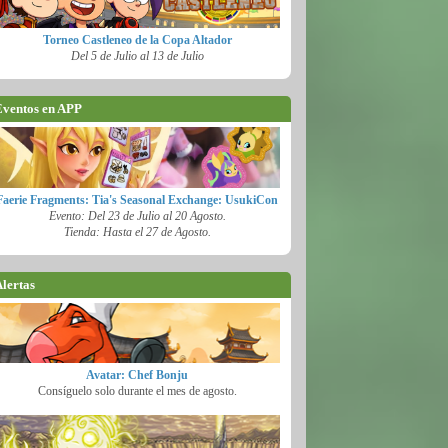
Torneo Castleneo de la Copa Altador
Del 5 de Julio al 13 de Julio
ventos en APP
Faerie Fragments: Tia's Seasonal Exchange: UsukiCon
Evento: Del 23 de Julio al 20 Agosto.
Tienda: Hasta el 27 de Agosto.
lertas
Avatar: Chef Bonju
Consíguelo solo durante el mes de agosto.