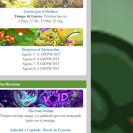
Guerra por el Obelisco
Tiempo de Guerra
. Próxima fase en:
2 Día/s, 17 Hs, 55 Min, 50 Seg.
Despierta al Turmaculus
Agosto 5: 11 AM/PM NST
Agosto 6: 4 AM/PM NST
Agosto 7: 9 AM/PM NST
Agosto 8: 2 AM/PM NST
lot Reciente
The Void Within
Neopia está bajo ataque. La maldición gris está avanzando
junto con el enemigo.
Solución x Capítulo
-
Recol. de Esencias