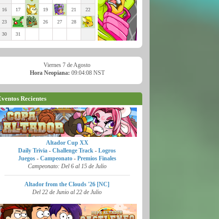
16
17
19
21
22
23
26
27
28
30
31
Viernes 7 de Agosto
Hora Neopiana:
09:04:10 NST
ventos Recientes
Altador Cup XX
Daily Trivia
-
Challenge Track
-
Logros
Juegos
-
Campeonato
-
Premios Finales
Campeonato: Del 6 al 15 de Julio
Altador from the Clouds '26 [NC]
Del 22 de Junio al 22 de Julio