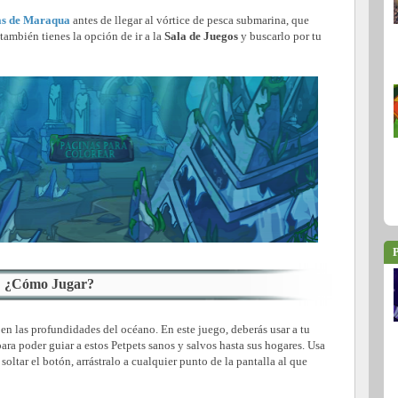
as de Maraqua
antes de llegar al vórtice de pesca submarina, que
también tienes la opción de ir a la
Sala de Juegos
y buscarlo por tu
P
¿Cómo Jugar?
en las profundidades del océano. En este juego, deberás usar a tu
para poder guiar a estos Petpets sanos y salvos hasta sus hogares. Usa
 soltar el botón, arrástralo a cualquier punto de la pantalla al que