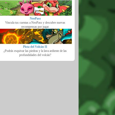
NeoPass
Vincula tus cuentas a NeoPass y descubre nuevas
recompensas por jugar.
Pista del Volcán II
¿Podrás esquivar las piedras y la lava ardiente de las
profundidades del volcán?