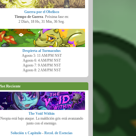
Guerra por el Obelisco
Tiempo de Guerra
. Próxima fase en:
2 Día/s, 18 Hs, 31 Min, 34 Seg.
Despierta al Turmaculus
Agosto 5: 11 AM/PM NST
Agosto 6: 4 AM/PM NST
Agosto 7: 9 AM/PM NST
Agosto 8: 2 AM/PM NST
lot Reciente
The Void Within
Neopia está bajo ataque. La maldición gris está avanzando
junto con el enemigo.
Solución x Capítulo
-
Recol. de Esencias