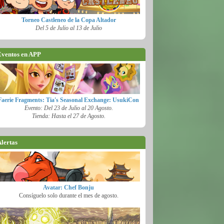
Torneo Castleneo de la Copa Altador
Del 5 de Julio al 13 de Julio
ventos en APP
Faerie Fragments: Tia's Seasonal Exchange: UsukiCon
Evento: Del 23 de Julio al 20 Agosto.
Tienda: Hasta el 27 de Agosto.
lertas
Avatar: Chef Bonju
Consíguelo solo durante el mes de agosto.