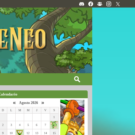
Calendario
«
»
Agosto 2026
D
L
M
M
J
V
S
1
2
3
4
5
6
7
9
10
12
13
14
15