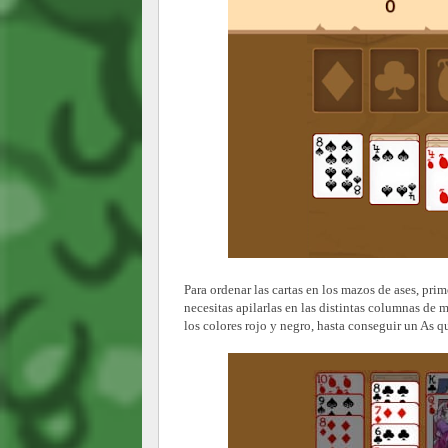
Para ordenar las cartas en los mazos de ases, prim
necesitas apilarlas en las distintas columnas de ma
los colores rojo y negro, hasta conseguir un As 