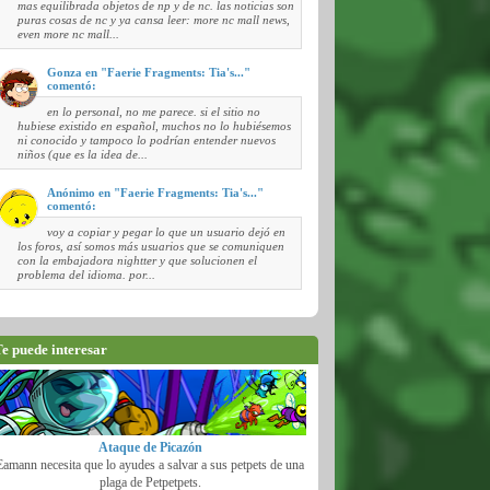
mas equilibrada objetos de np y de nc. las noticias son
puras cosas de nc y ya cansa leer: more nc mall news,
even more nc mall...
Gonza en "Faerie Fragments: Tia's..."
comentó:
en lo personal, no me parece. si el sitio no
hubiese existido en español, muchos no lo hubiésemos
ni conocido y tampoco lo podrían entender nuevos
niños (que es la idea de...
Anónimo en "Faerie Fragments: Tia's..."
comentó:
voy a copiar y pegar lo que un usuario dejó en
los foros, así somos más usuarios que se comuniquen
con la embajadora nightter y que solucionen el
problema del idioma. por...
e puede interesar
Ataque de Picazón
Eamann necesita que lo ayudes a salvar a sus petpets de una
plaga de Petpetpets.