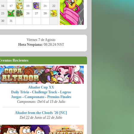
16
17
19
21
22
23
26
27
28
30
31
Viernes 7 de Agosto
Hora Neopiana:
08:28:26 NST
ventos Recientes
Altador Cup XX
Daily Trivia
-
Challenge Track
-
Logros
Juegos
-
Campeonato
-
Premios Finales
Campeonato: Del 6 al 15 de Julio
Altador from the Clouds '26 [NC]
Del 22 de Junio al 22 de Julio