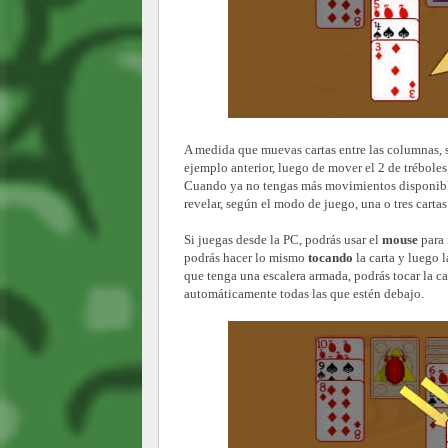
A medida que muevas cartas entre las columnas, s
ejemplo anterior, luego de mover el 2 de tréboles
Cuando ya no tengas más movimientos disponibles
revelar, según el modo de juego, una o tres carta
Si juegas desde la PC, podrás usar el
mouse
para 
podrás hacer lo mismo
tocando
la carta y luego
que tenga una escalera armada, podrás tocar la c
automáticamente todas las que estén debajo.