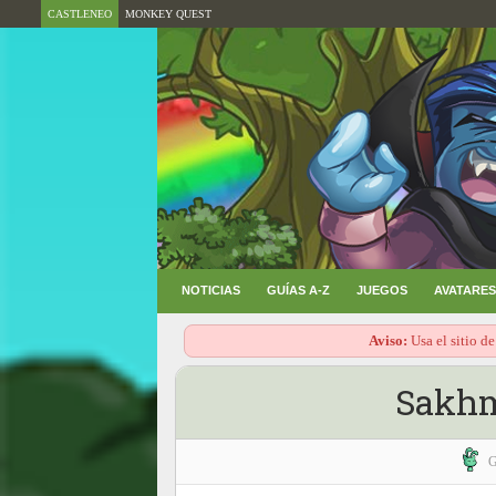
CASTLENEO
MONKEY QUEST
NOTICIAS
GUÍAS A-Z
JUEGOS
AVATARES
Aviso:
Usa el sitio de
Sakhme
G