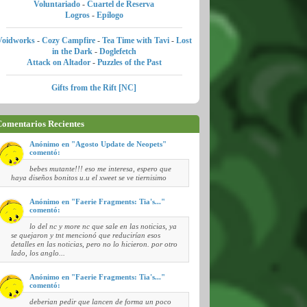
Voluntariado
-
Cuartel de Reserva
Logros
-
Epílogo
Voidworks
-
Cozy Campfire
-
Tea Time with Tavi
-
Lost
in the Dark
-
Doglefetch
Attack on Altador
-
Puzzles of the Past
Gifts from the Rift [NC]
omentarios Recientes
Anónimo en "Agosto Update de Neopets"
comentó:
bebes mutante!!! eso me interesa, espero que
haya diseños bonitos u.u el xweet se ve tiernisimo
Anónimo en "Faerie Fragments: Tia's..."
comentó:
lo del nc y more nc que sale en las noticias, ya
se quejaron y tnt mencionó que reducirían esos
detalles en las noticias, pero no lo hicieron. por otro
lado, los anglo...
Anónimo en "Faerie Fragments: Tia's..."
comentó:
deberian pedir que lancen de forma un poco