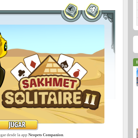
E
ugar desde la app
Neopets Companion
.