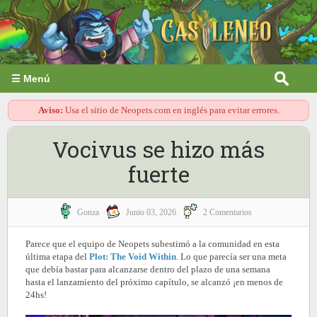
☰ Menú
Aviso:
Usa el sitio de Neopets.com en inglés para evitar errores.
Vocivus se hizo más
fuerte
Gonza
Junio 03, 2026
2 Comentarios
Parece que el equipo de Neopets subestimó a la comunidad en esta
última etapa del
Plot: The Void Within
. Lo que parecía ser una meta
que debía bastar para alcanzarse dentro del plazo de una semana
hasta el lanzamiento del próximo capítulo, se alcanzó ¡en menos de
24hs!