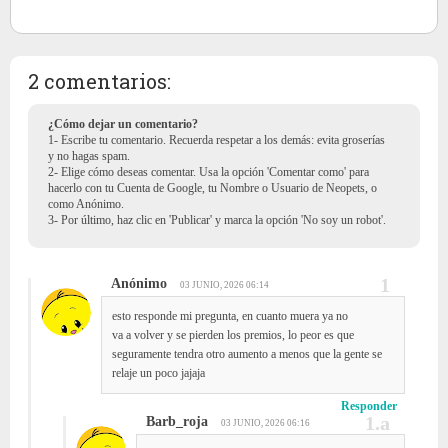
2 comentarios:
¿Cómo dejar un comentario?
1- Escribe tu comentario. Recuerda respetar a los demás: evita groserías
y no hagas spam.
2- Elige cómo deseas comentar. Usa la opción 'Comentar como' para
hacerlo con tu Cuenta de Google, tu Nombre o Usuario de Neopets, o
como Anónimo.
3- Por último, haz clic en 'Publicar' y marca la opción 'No soy un robot'.
Anónimo
03 JUNIO, 2026 06:14
esto responde mi pregunta, en cuanto muera ya no
va a volver y se pierden los premios, lo peor es que
seguramente tendra otro aumento a menos que la gente se
relaje un poco jajaja
Responder
Barb_roja
03 JUNIO, 2026 06:16