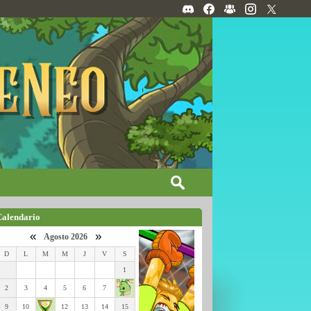
Calendario
«
»
Agosto 2026
D
L
M
M
J
V
S
1
2
3
4
5
6
7
9
10
12
13
14
15