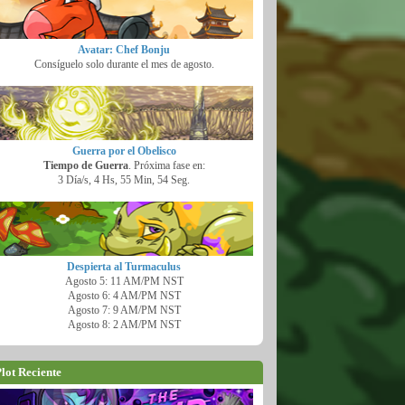
Avatar: Chef Bonju
Consíguelo solo durante el mes de agosto.
Guerra por el Obelisco
Tiempo de Guerra
. Próxima fase en:
3 Día/s, 4 Hs, 55 Min, 53 Seg.
Despierta al Turmaculus
Agosto 5: 11 AM/PM NST
Agosto 6: 4 AM/PM NST
Agosto 7: 9 AM/PM NST
Agosto 8: 2 AM/PM NST
lot Reciente