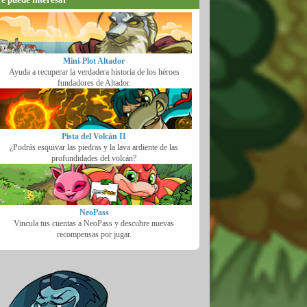
Mini-Plot Altador
Ayuda a recuperar la verdadera historia de los héroes
fundadores de Altador.
Pista del Volcán II
¿Podrás esquivar las piedras y la lava ardiente de las
profundidades del volcán?
NeoPass
Vincula tus cuentas a NeoPass y descubre nuevas
recompensas por jugar.