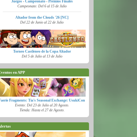
Juegos
-
Campeonato
-
Premios Finales
Campeonato: Del 6 al 15 de Julio
Altador from the Clouds '26 [NC]
Del 22 de Junio al 22 de Julio
Torneo Castleneo de la Copa Altador
Del 5 de Julio al 13 de Julio
ventos en APP
Faerie Fragments: Tia's Seasonal Exchange: UsukiCon
Evento: Del 23 de Julio al 20 Agosto.
Tienda: Hasta el 27 de Agosto.
lertas