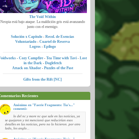
The Void Within
Neopia está bajo ataque. La maldición gris está avanzando
junto con el enemigo.
Solución x Capítulo
-
Recol. de Esencias
Voluntariado
-
Cuartel de Reserva
Logros
-
Epílogo
Voidworks
-
Cozy Campfire
-
Tea Time with Tavi
-
Lost
in the Dark
-
Doglefetch
Attack on Altador
-
Puzzles of the Past
Gifts from the Rift [NC]
omentarios Recientes
Anónimo en "Faerie Fragments: Tia's..."
comentó:
lo del nc y more nc que sale en las noticias, ya
se quejaron y tnt mencionó que reducirían esos
detalles en las noticias, pero no lo hicieron. por otro
lado, los anglo...
Anónimo en "Faerie Fragments: Tia's..."