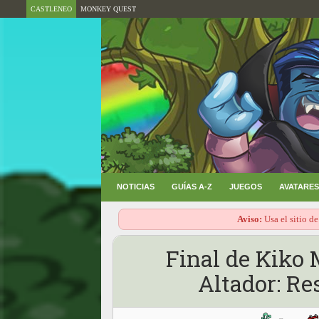
CASTLENEO
MONKEY QUEST
NOTICIAS
GUÍAS A-Z
JUEGOS
AVATARES
Aviso:
Usa el sitio de
Final de Kiko
Altador: Re