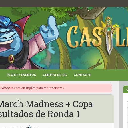
PLOTS Y EVENTOS
CENTRO DE NC
CONTACTO
 Neopets.com en inglés para evitar errores.
 March Madness + Copa
sultados de Ronda 1