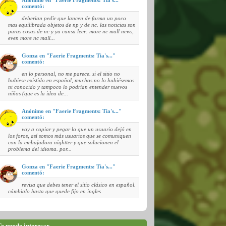
comentó:
deberian pedir que lancen de forma un poco
mas equilibrada objetos de np y de nc. las noticias son
puras cosas de nc y ya cansa leer: more nc mall news,
even more nc mall...
Gonza en "Faerie Fragments: Tia's..."
comentó:
en lo personal, no me parece. si el sitio no
hubiese existido en español, muchos no lo hubiésemos
ni conocido y tampoco lo podrían entender nuevos
niños (que es la idea de...
Anónimo en "Faerie Fragments: Tia's..."
comentó:
voy a copiar y pegar lo que un usuario dejó en
los foros, así somos más usuarios que se comuniquen
con la embajadora nightter y que solucionen el
problema del idioma. por...
Gonza en "Faerie Fragments: Tia's..."
comentó:
revisa que debes tener el sitio clásico en español.
cámbialo hasta que quede fijo en ingles
e puede interesar