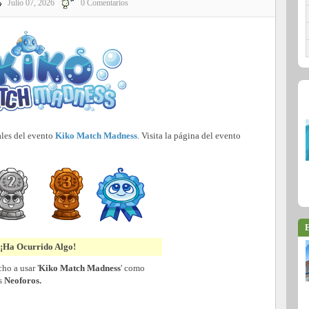
Julio 07, 2026
0 Comentarios
ales del evento
Kiko Match Madness
. Visita la página del evento
E
¡Ha Ocurrido Algo!
ho a usar '
Kiko Match Madness
' como
os
Neoforos.