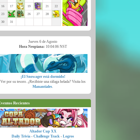
16
17
19
21
22
23
26
27
28
30
31
Jueves 6 de Agosto
Hora Neopiana:
10:04:07 NST
¡El Snowager está dormido!
Ver por su tesoro. ¿Recibiste una ráfaga helada? Visita los
Manantiales
.
ventos Recientes
Altador Cup XX
Daily Trivia
-
Challenge Track
-
Logros