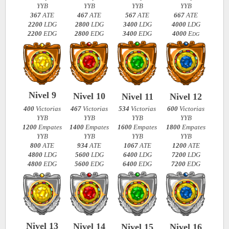
YYB
YYB
YYB
YYB
367
ATE
467
ATE
567
ATE
667
ATE
2200
LDG
2800
LDG
3400
LDG
4000
LDG
2200
EDG
2800
EDG
3400
EDG
4000
E
DG
Nivel 9
Nivel 10
Nivel 11
Nivel 12
400
Victorias
467
Victorias
534
Victorias
600
Victorias
YYB
YYB
YYB
YYB
1200
Empates
1400
Empates
1600
Empates
1800
Empates
YYB
YYB
YYB
YYB
800
ATE
934
ATE
1067
ATE
1200
ATE
4800
LDG
5600
LDG
6400
LDG
7200
LDG
4800
EDG
5600
EDG
6400
EDG
7200
EDG
Nivel 13
Nivel 14
Nivel 15
Nivel 16