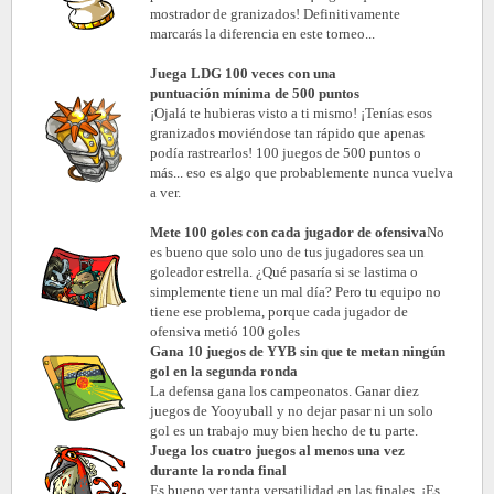
mostrador de granizados! Definitivamente
marcarás la diferencia en este torneo...
Juega LDG 100 veces con un
a
puntuación
mínima de 500
puntos
¡Ojalá te hubieras visto a ti mismo! ¡Tenías esos
granizados moviéndose tan rápido que apenas
podía rastrearlos! 100 juegos de 500 puntos o
más... eso es algo que probablemente nunca vuelva
a ver.
Mete 100 goles con cada jugador de ofensiva
No
es bueno que solo uno de tus jugadores sea un
goleador estrella. ¿Qué pasaría si se lastima o
simplemente tiene un mal día? Pero tu equipo no
tiene ese problema, porque cada jugador de
ofensiva metió 100 goles
Gana 10 juegos de YYB sin que te metan ningún
gol en la segunda ronda
La defensa gana los campeonatos. Ganar diez
juegos de Yooyuball y no dejar pasar ni un solo
gol es un trabajo muy bien hecho de tu parte.
Juega los cuatro juegos al menos una vez
durante la ronda final
Es bueno ver tanta versatilidad en las finales. ¡Es