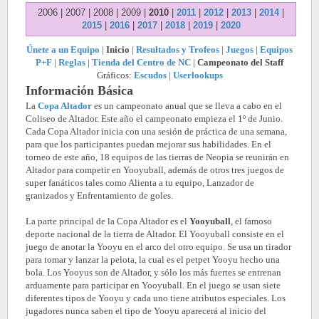
2006 | 2007 | 2008 | 2009 |
2010
|
2011
|
2012
|
2013
|
2014
|
2015
|
2016
|
2017
|
2018
|
2019
|
2020
Únete a un Equipo
|
Inicio
|
Resultados y Trofeos
|
Juegos
|
Equipos
P+F
|
Reglas
|
Tienda del Centro de NC
|
Campeonato del Staff
Gráficos:
Escudos
|
Userlookups
Información Básica
La
Copa Altador
es un campeonato anual que se lleva a cabo en el
Coliseo de Altador. Este año el campeonato empieza el 1º de Junio.
Cada Copa Altador inicia con una sesión de práctica de una semana,
para que los participantes puedan mejorar sus habilidades. En el
torneo de este año, 18 equipos de las tierras de Neopia se reunirán en
Altador para competir en Yooyuball, además de otros tres juegos de
super fanáticos tales como Alienta a tu equipo, Lanzador de
granizados y Enfrentamiento de goles.
La parte principal de la Copa Altador es el
Yooyuball
, el famoso
deporte nacional de la tierra de Altador. El Yooyuball consiste en el
juego de anotar la Yooyu en el arco del otro equipo. Se usa un tirador
para tomar y lanzar la pelota, la cual es el petpet Yooyu hecho una
bola. Los Yooyus son de Altador, y sólo los más fuertes se entrenan
arduamente para participar en Yooyuball. En el juego se usan siete
diferentes tipos de Yooyu y cada uno tiene atributos especiales. Los
jugadores nunca saben el tipo de Yooyu aparecerá al inicio del