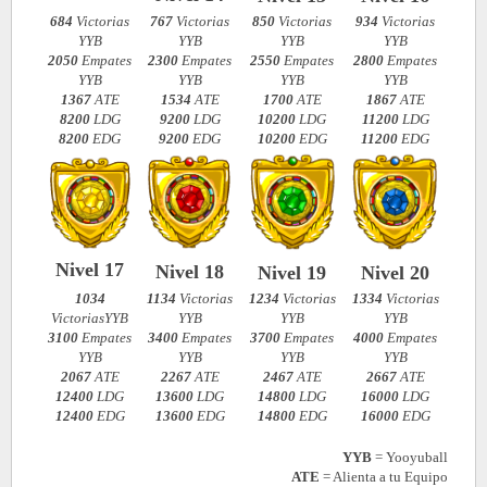
684
Victorias
767
Victorias
850
Victorias
934
Victorias
YYB
YYB
YYB
YYB
2050
Empates
2300
Empates
2550
Empates
2800
Empates
YYB
YYB
YYB
YYB
1367
ATE
1534
ATE
1700
ATE
1867
ATE
8200
LDG
9200
LDG
10200
LDG
11200
LDG
8200
EDG
9200
EDG
10200
EDG
11200
EDG
Nivel 17
Nivel 18
Nivel 19
Nivel 20
1034
1134
Victorias
1234
Victorias
1334
Victorias
VictoriasYYB
YYB
YYB
YYB
3100
Empates
3400
Empates
3700
Empates
4000
Empates
YYB
YYB
YYB
YYB
2067
ATE
2267
ATE
2467
ATE
2667
ATE
12400
LDG
13600
LDG
14800
LDG
16000
LDG
12400
EDG
13600
EDG
14800
EDG
16000
EDG
YYB
= Yooyuball
ATE
= Alienta a tu Equipo