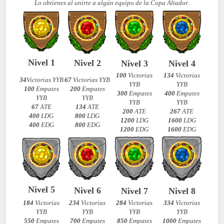
Lo obtienes al unirte a algún equipo de la Copa Altador
.
Nivel 1
Nivel 2
Nivel 3
Nivel 4
100
Victorias
134
Victorias
34
Victorias YYB
67
Victorias YYB
YYB
YYB
100
Empates
200
Empates
300
Empates
400
Empates
YYB
YYB
YYB
YYB
67
ATE
134
ATE
200
ATE
267
ATE
400
LDG
800
LDG
1200
LDG
1600
LDG
400
EDG
800
EDG
1200
EDG
1600
EDG
Nivel 5
Nivel 6
Nivel 7
Nivel 8
184
Victorias
234
Victorias
284
Victorias
334
Victorias
YYB
YYB
YYB
YYB
550
Empates
700
Empates
850
Empates
1000
Empates