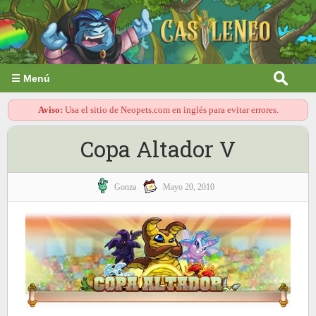
☰ Menú
Aviso:
Usa el sitio de Neopets.com en inglés para evitar errores.
Copa Altador V
Gonza
Mayo 20, 2010