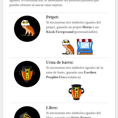
iguales. A continuación, te mostramos los posibles premios que
puedes obtener al rascar estas tarjetas:
Petpet:
Si encuentras tres símbolos iguales del
petpet, ganarás un petpet
Horus
o un
Kiosk Foreground
(personalizable).
Urna de barro:
Si encuentras tres símbolos iguales de la
urna de barro, ganarás una
Earthen
Peophin Urn
(cerámica).
Libro:
Si encuentras tres símbolos iguales del
libro, ganarás un
Osiris Pottery