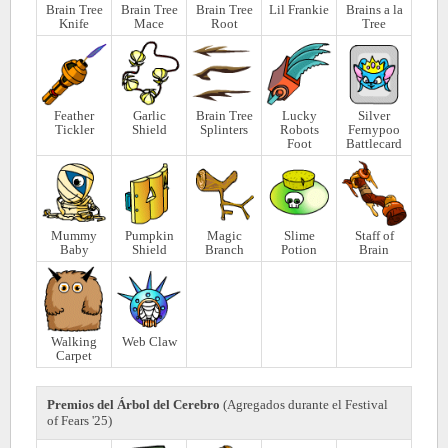
Brain Tree
Brain Tree
Brain Tree
Lil Frankie
Brains a la
Knife
Mace
Root
Tree
Feather
Garlic
Brain Tree
Lucky
Silver
Tickler
Shield
Splinters
Robots
Fernypoo
Foot
Battlecard
Mummy
Pumpkin
Magic
Slime
Staff of
Baby
Shield
Branch
Potion
Brain
Walking
Web Claw
Carpet
Premios del Árbol del Cerebro
(Agregados durante el Festival
of Fears '25)