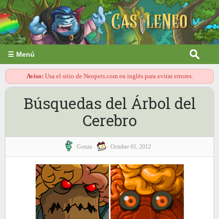
☰ Menú
Aviso:
Usa el sitio de Neopets.com en inglés para evitar errores.
Búsquedas del Árbol del
Cerebro
Gonza
Octubre 01, 2012