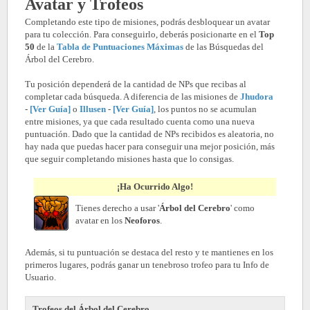
Avatar y Trofeos
Completando este tipo de misiones, podrás desbloquear un avatar
para tu colección. Para conseguirlo, deberás posicionarte en el
Top
50
de la
Tabla de Puntuaciones Máximas
de las Búsquedas del
Árbol del Cerebro.
Tu posición dependerá de la cantidad de NPs que recibas al
completar cada búsqueda. A diferencia de las misiones de
Jhudora
-
[Ver Guía]
o
Illusen
-
[Ver Guía]
, los puntos no se acumulan
entre misiones, ya que cada resultado cuenta como una nueva
puntuación. Dado que la cantidad de NPs recibidos es aleatoria, no
hay nada que puedas hacer para conseguir una mejor posición, más
que seguir completando misiones hasta que lo consigas.
¡Ha Ocurrido Algo!
Tienes derecho a usar '
Árbol del Cerebro
' como
avatar en los
Neoforos
.
Además, si tu puntuación se destaca del resto y te mantienes en los
primeros lugares, podrás ganar un tenebroso trofeo para tu Info de
Usuario.
Trofeos del Árbol del Cerebro