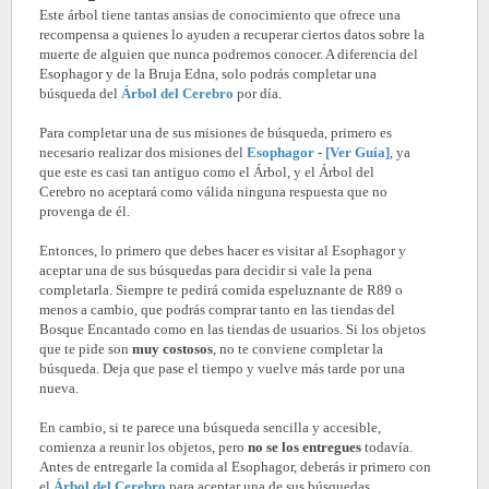
Este árbol tiene tantas ansias de conocimiento que ofrece una
recompensa a quienes lo ayuden a recuperar ciertos datos sobre la
muerte de alguien que nunca podremos conocer. A diferencia del
Esophagor y de la Bruja Edna, solo podrás completar una
búsqueda del
Árbol del Cerebro
por día.
Para completar una de sus misiones de búsqueda, primero es
necesario realizar dos misiones del
Esophagor
-
[Ver Guía]
, ya
que este es casi tan antiguo como el Árbol, y el
Árbol del
Cerebro
no aceptará como válida ninguna respuesta que no
provenga de él.
Entonces, lo primero que debes hacer es visitar al Esophagor y
aceptar una de sus búsquedas para decidir si vale la pena
completarla. Siempre te pedirá comida espeluznante de R89 o
menos a cambio, que podrás comprar tanto en las tiendas del
Bosque Encantado como en las tiendas de usuarios. Si los objetos
que te pide son
muy costosos
, no te conviene completar la
búsqueda. Deja que pase el tiempo y vuelve más tarde por una
nueva.
En cambio, si te parece una búsqueda sencilla y accesible,
comienza a reunir los objetos, pero
no se los entregues
todavía.
Antes de entregarle la comida al Esophagor, deberás ir primero con
el
Árbol del Cerebro
para aceptar una de sus búsquedas.