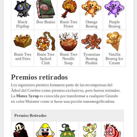
Black
Boo Brains
Brain Tree
Orange
Purple
Flipflap
Floret
Bearog
Bearog
Brain Tree
Brain Tree
Brain Tree
Tyrannian
Vanilla
and Fries
Spiked
Noodle
Bearog
Bearog Ice
Club
Soup
Plushie
Cream
Premios retirados
Los siguientes premios formaron parte de las recompensas del
Árbol del Cerebro como premios exclusivos, pero fueron retirados.
La
Mutox Syrup
es conocida por transformar a cualquier Grundo
en color Mutante como si fuese una poción transmogrificadora.
Premios Retirados