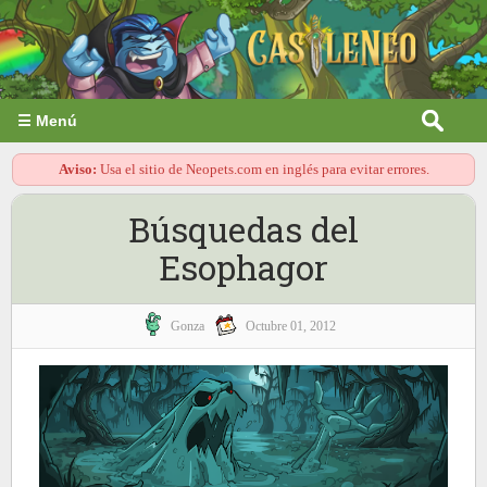
☰ Menú
Aviso:
Usa el sitio de Neopets.com en inglés para evitar errores.
Búsquedas del
Esophagor
Gonza
Octubre 01, 2012