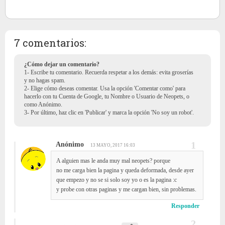
7 comentarios:
¿Cómo dejar un comentario?
1- Escribe tu comentario. Recuerda respetar a los demás: evita groserías
y no hagas spam.
2- Elige cómo deseas comentar. Usa la opción 'Comentar como' para
hacerlo con tu Cuenta de Google, tu Nombre o Usuario de Neopets, o
como Anónimo.
3- Por último, haz clic en 'Publicar' y marca la opción 'No soy un robot'.
Anónimo
13 MAYO, 2017 16:03
A alguien mas le anda muy mal neopets? porque
no me carga bien la pagina y queda deformada, desde ayer
que empezo y no se si solo soy yo o es la pagina :c
y probe con otras paginas y me cargan bien, sin problemas.
Responder