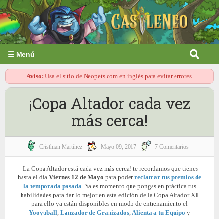
☰ Menú
Aviso:
Usa el sitio de Neopets.com en inglés para evitar errores.
¡Copa Altador cada vez
más cerca!
Cristhian Martínez
Mayo 09, 2017
7 Comentarios
¡La Copa Altador está cada vez más cerca! te recordamos que tienes
hasta el día
Viernes 12 de Mayo
para poder
reclamar tus premios de
la temporada pasada
. Ya es momento que pongas en práctica tus
habilidades para dar lo mejor en esta edición de la Copa Altador XII
para ello ya están disponibles en modo de entrenamiento el
Yooyuball
,
Lanzador de Granizados
,
Alienta a tu Equipo
y