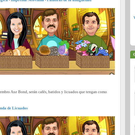
C
miembro Axe Bond, serán cafés, batidos y licuados que tengan como
nda de Licuados