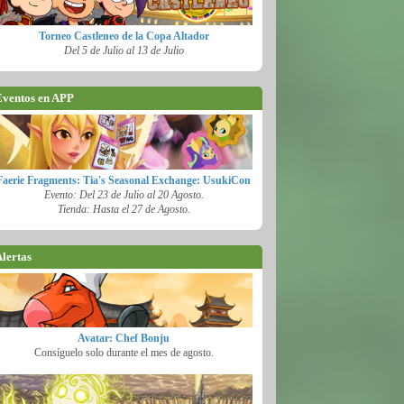
Torneo Castleneo de la Copa Altador
Del 5 de Julio al 13 de Julio
ventos en APP
Faerie Fragments: Tia's Seasonal Exchange: UsukiCon
Evento: Del 23 de Julio al 20 Agosto.
Tienda: Hasta el 27 de Agosto.
lertas
Avatar: Chef Bonju
Consíguelo solo durante el mes de agosto.