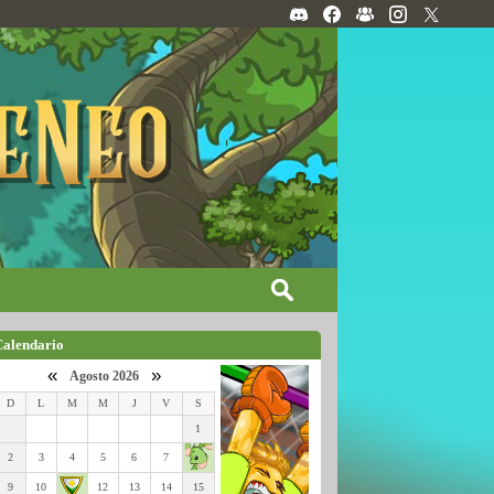
Calendario
«
»
Agosto 2026
D
L
M
M
J
V
S
1
2
3
4
5
6
7
9
10
12
13
14
15