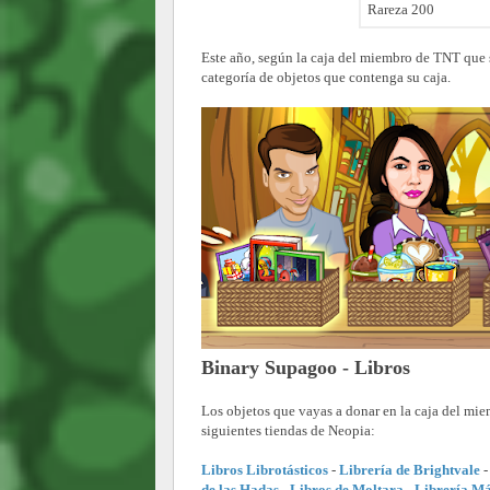
Rareza 200
Este año, según la caja del miembro de TNT que s
categoría de objetos que contenga su caja.
Binary Supagoo - Libros
Los objetos que vayas a donar en la caja del mi
siguientes tiendas de Neopia:
Libros Librotásticos
-
Librería de Brightvale
de las Hadas
-
Libros de Moltara
-
Librería M