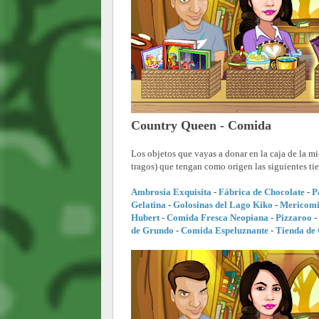
Country Queen - Comida
Los objetos que vayas a donar en la caja de la 
tragos) que tengan como origen las siguientes ti
Ambrosía Exquisita
-
Fábrica de Chocolate
-
P
Gelatina
-
Golosinas del Lago Kiko
-
Mericom
Hubert
-
Comida Fresca Neopiana
-
Pizzaroo
-
de Grundo
-
Comida Espeluznante
-
Tienda de