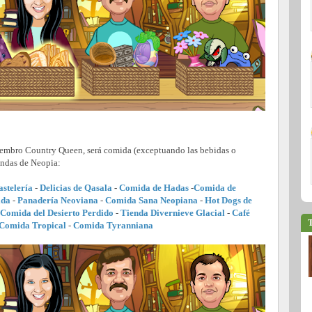
miembro Country Queen, será comida (exceptuando las bebidas o
endas de Neopia:
astelería
-
Delicias de Qasala
-
Comida de Hadas
-
Comida de
ida
-
Panadería Neoviana
-
Comida Sana Neopiana
-
Hot Dogs de
Comida del Desierto Perdido
-
Tienda Divernieve Glacial
-
Café
T
 Comida Tropical
-
Comida Tyranniana