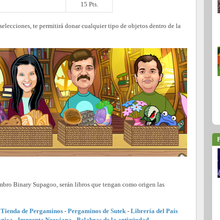
15 Pts.
elecciones, te permitirá donar cualquier tipo de objetos dentro de la
P
embro Binary Supagoo, serán libros que tengan como origen las
-
Tienda de Pergaminos
-
Pergaminos de Sutek
-
Librería del País
ágica
-
Imprenta Neoviana
-
Palabras de la antigüedad