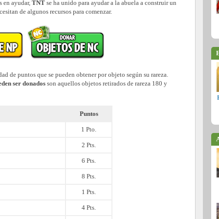
s en ayudar,
TNT
se ha unido para ayudar a la abuela a construir un
cesitan de algunos recursos para comenzar.
E
dad de puntos que se pueden obtener por objeto según su rareza.
den ser donados
son aquellos objetos retirados de rareza 180 y
Puntos
1 Pto.
A
2 Pts.
6 Pts.
8 Pts.
1 Pts.
4 Pts.