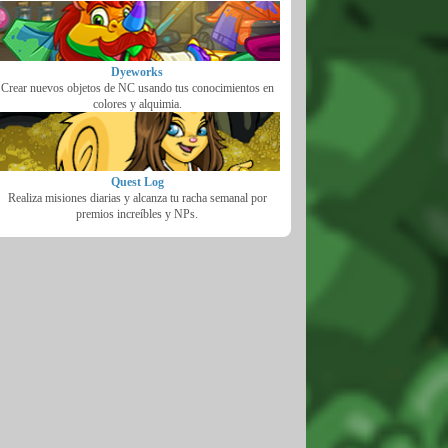
Dyeworks
Crear nuevos objetos de NC usando tus conocimientos en
colores y alquimia.
Quest Log
Realiza misiones diarias y alcanza tu racha semanal por
premios increíbles y NPs.