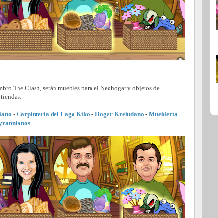
embro The Clash, serán muebles para el Neohogar y objetos de
 tiendas:
iano
-
Carpintería del Lago Kiko
-
Hogar Kreludano
-
Mueblería
yrannianos