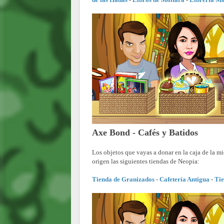
Axe Bond - Cafés y Batidos
Los objetos que vayas a donar en la caja de la 
origen las siguientes tiendas de Neopia:
Tienda de Granizados
-
Cafetería Antigua
-
Tie