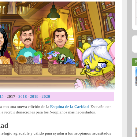
E
15
-
2017
-
2018
-
2019
-
2020
ta con una nueva edición de la
Esquina de la Caridad
. Este año con
a recibir donaciones para los Neopianos más necesitados.
dad
n refugio agradable y cálido para ayudar a los neopianos necesitados