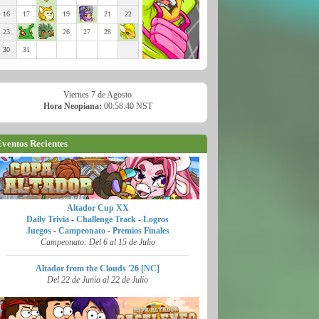
16
17
19
21
22
23
26
27
28
30
31
Viernes 7 de Agosto
Hora Neopiana:
00:58:42 NST
ventos Recientes
Altador Cup XX
Daily Trivia
-
Challenge Track
-
Logros
Juegos
-
Campeonato
-
Premios Finales
Campeonato: Del 6 al 15 de Julio
Altador from the Clouds '26 [NC]
Del 22 de Junio al 22 de Julio