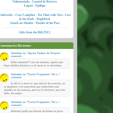
Voluntariado
-
Cuartel de Reserva
Logros
-
Epílogo
Voidworks
-
Cozy Campfire
-
Tea Time with Tavi
-
Lost
in the Dark
-
Doglefetch
Attack on Altador
-
Puzzles of the Past
Gifts from the Rift [NC]
omentarios Recientes
Anónimo en "Agosto Update de Neopets"
comentó:
bebes mutante!!! eso me interesa, espero que
haya diseños bonitos u.u el xweet se ve tiernisimo
Anónimo en "Faerie Fragments: Tia's..."
comentó:
lo del nc y more nc que sale en las noticias, ya
se quejaron y tnt mencionó que reducirían esos
detalles en las noticias, pero no lo hicieron. por otro
lado, los anglo...
Anónimo en "Faerie Fragments: Tia's..."
comentó:
deberian pedir que lancen de forma un poco