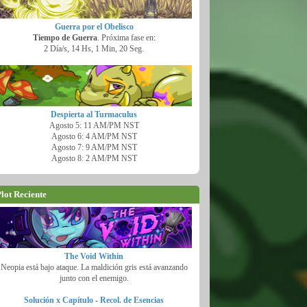
Guerra por el Obelisco
Tiempo de Guerra
. Próxima fase en:
2 Día/s, 14 Hs, 1 Min, 18 Seg.
Despierta al Turmaculus
Agosto 5: 11 AM/PM NST
Agosto 6: 4 AM/PM NST
Agosto 7: 9 AM/PM NST
Agosto 8: 2 AM/PM NST
lot Reciente
The Void Within
Neopia está bajo ataque. La maldición gris está avanzando
junto con el enemigo.
Solución x Capítulo
-
Recol. de Esencias