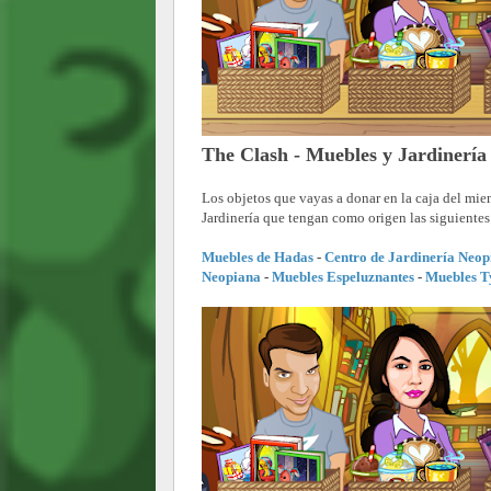
The Clash - Muebles y Jardinería
Los objetos que vayas a donar en la caja del mi
Jardinería que tengan como origen las siguientes
Muebles de Hadas
-
Centro de Jardinería Neop
Neopiana
-
Muebles Espeluznantes
-
Muebles T