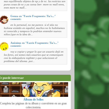
mas equilibrada objetos de np y de nc. las noticias son
puras cosas de nc y ya cansa leer: more nc mall news,
even more nc mall...
Gonza en "Faerie Fragments: Tia's..."
comentó:
en lo personal, no me parece. si el sitio no
hubiese existido en español, muchos no lo hubiésemos
ni conocido y tampoco lo podrían entender nuevos
niños (que es la idea de...
Anónimo en "Faerie Fragments: Tia's..."
comentó:
voy a copiar y pegar lo que un usuario dejó en
los foros, así somos más usuarios que se comuniquen
con la embajadora nightter y que solucionen el
problema del idioma. por...
e puede interesar
Álbum de Sellos
Completa las páginas de tu álbum y conviértete en un gran
coleccionista.