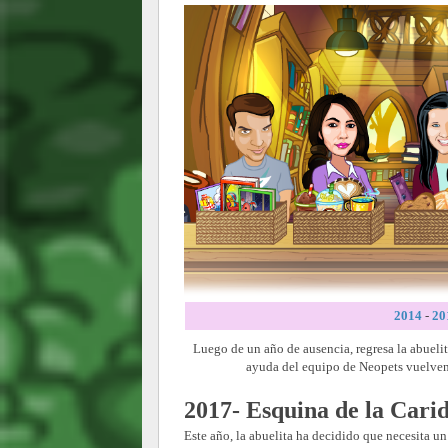
2014
-
20
Luego de un año de ausencia, regresa la abueli
ayuda del equipo de Neopets vuelven 
2017- Esquina de la Cari
Este año, la abuelita ha decidido que necesita u