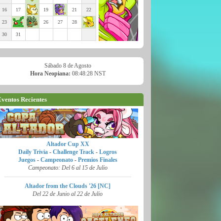
16
17
19
21
22
23
26
27
28
30
31
Sábado 8 de Agosto
Hora Neopiana:
08:48:29 NST
ventos Recientes
Altador Cup XX
Daily Trivia
-
Challenge Track
-
Logros
Juegos
-
Campeonato
-
Premios Finales
Campeonato: Del 6 al 15 de Julio
Altador from the Clouds '26 [NC]
Del 22 de Junio al 22 de Julio