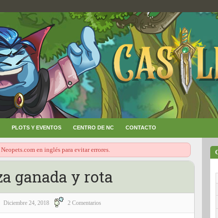
PLOTS Y EVENTOS
CENTRO DE NC
CONTACTO
 Neopets.com en inglés para evitar errores.
za ganada y rota
Diciembre 24, 2018
2 Comentarios