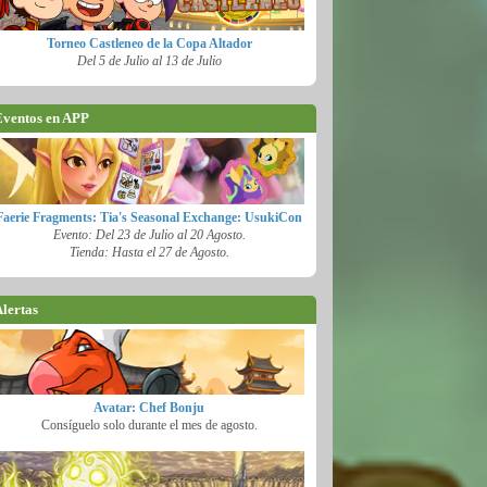
Torneo Castleneo de la Copa Altador
Del 5 de Julio al 13 de Julio
ventos en APP
Faerie Fragments: Tia's Seasonal Exchange: UsukiCon
Evento: Del 23 de Julio al 20 Agosto.
Tienda: Hasta el 27 de Agosto.
lertas
Avatar: Chef Bonju
Consíguelo solo durante el mes de agosto.