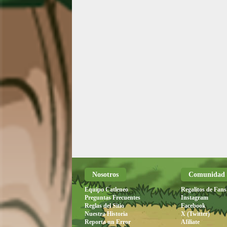
Nosotros
Comunidad
Equipo Catleneo
Regalitos de Fans
Preguntas Frecuentes
Instagram
Reglas del Sitio
Facebook
Nuestra Historia
X (Twitter)
Reporta un Error
Afiliate