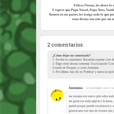
Felices Fiestas, les deseo l
Y espero que Papa Nowel, Papa Noes,
Vand
llamen en sus
países
, les traiga todo lo que p
estas fiestas son solo por un 
2 comentarios:
¿Cómo dejar un comentario?
1- Escribe tu comentario. Recuerda respetar a los 
2- Elige cómo deseas comentar. Usa la opción 'Co
Usuario de Neopets, o como Anónimo.
3- Por último, haz clic en 'Publicar' y marca la opc
Anónimo
25 DICIEMBRE, 2018 17:1
me encanta este nuevo plot sobre todo
me gusta esa onda egipcia y la arena,
jazmín porque jazmín era princesa y al
general amo este tipo de eventos que