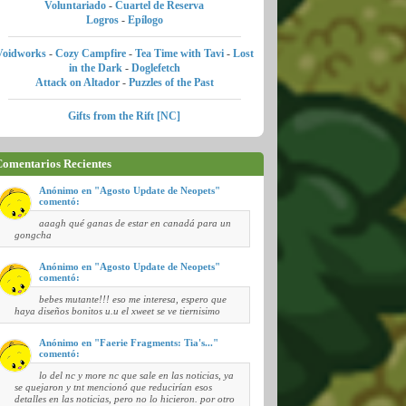
Voluntariado
-
Cuartel de Reserva
Logros
-
Epílogo
Voidworks
-
Cozy Campfire
-
Tea Time with Tavi
-
Lost
in the Dark
-
Doglefetch
Attack on Altador
-
Puzzles of the Past
Gifts from the Rift [NC]
omentarios Recientes
Anónimo en "Agosto Update de Neopets"
comentó:
aaagh qué ganas de estar en canadá para un
gongcha
Anónimo en "Agosto Update de Neopets"
comentó:
bebes mutante!!! eso me interesa, espero que
haya diseños bonitos u.u el xweet se ve tiernisimo
Anónimo en "Faerie Fragments: Tia's..."
comentó:
lo del nc y more nc que sale en las noticias, ya
se quejaron y tnt mencionó que reducirían esos
detalles en las noticias, pero no lo hicieron. por otro