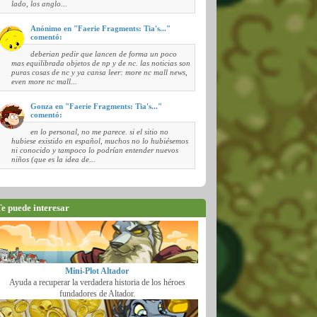
lado, los anglo...
Anónimo en "Faerie Fragments: Tia's..."
comentó:
deberian pedir que lancen de forma un poco
mas equilibrada objetos de np y de nc. las noticias son
puras cosas de nc y ya cansa leer: more nc mall news,
even more nc mall...
Gonza en "Faerie Fragments: Tia's..."
comentó:
en lo personal, no me parece. si el sitio no
hubiese existido en español, muchos no lo hubiésemos
ni conocido y tampoco lo podrían entender nuevos
niños (que es la idea de...
e puede interesar
Mini-Plot Altador
Ayuda a recuperar la verdadera historia de los héroes
fundadores de Altador.