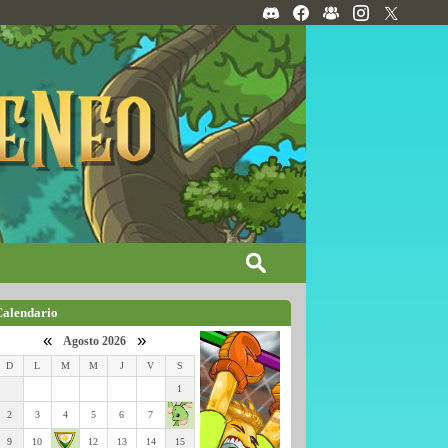
Calendario
«
»
Agosto 2026
D
L
M
M
J
V
S
1
2
3
4
5
6
7
9
10
12
13
14
15