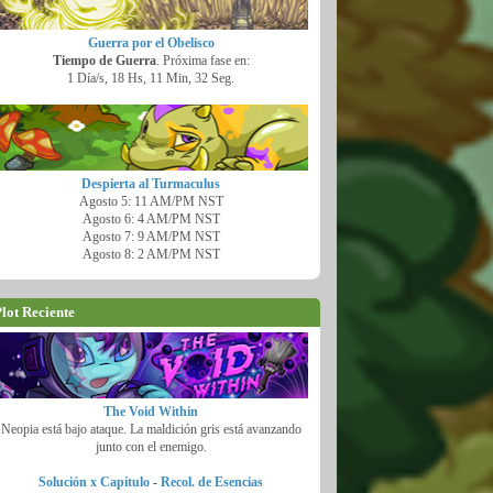
Guerra por el Obelisco
Tiempo de Guerra
. Próxima fase en:
1 Día/s, 18 Hs, 11 Min, 31 Seg.
Despierta al Turmaculus
Agosto 5: 11 AM/PM NST
Agosto 6: 4 AM/PM NST
Agosto 7: 9 AM/PM NST
Agosto 8: 2 AM/PM NST
lot Reciente
The Void Within
Neopia está bajo ataque. La maldición gris está avanzando
junto con el enemigo.
Solución x Capítulo
-
Recol. de Esencias