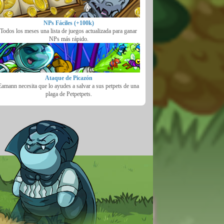
NPs Fáciles (+100k)
Todos los meses una lista de juegos actualizada para ganar
NPs más rápido.
Ataque de Picazón
Eamann necesita que lo ayudes a salvar a sus petpets de una
plaga de Petpetpets.