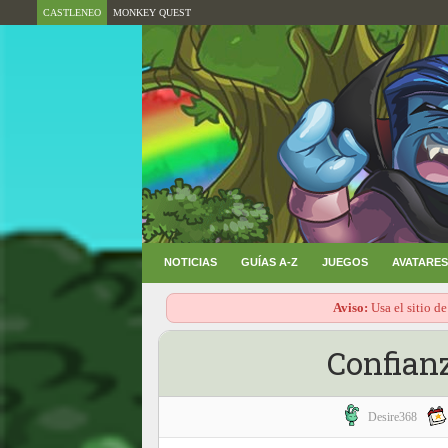
CASTLENEO
MONKEY QUEST
NOTICIAS
GUÍAS A-Z
JUEGOS
AVATARES
Aviso:
Usa el sitio de
Confian
Desire368