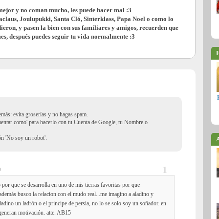
o mejor y no coman mucho, les puede hacer mal :3
aclaus,
Joulupukki,
Santa Cló,
Sinterklass, Papa Noel o como lo
idieron, y pasen la bien con sus familiares y amigos, recuerden que
mes,
después
puedes seguir tu vida normalmente :3
E
demás: evita groserías y no hagas spam.
mentar como' para hacerlo con tu Cuenta de Google, tu Nombre o
ión 'No soy un robot'.
A
0
 por que se desarrolla en uno de mis tierras favoritas por que
 además busco la relacion con el mudo real...me imagino a aladino y
adino un ladrón o el principe de persia, no lo se solo soy un soñador..en
 generan motivación. atte. AB15