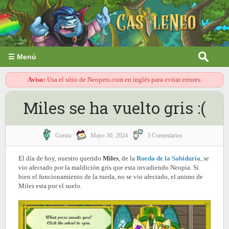
☰ Menú
Aviso:
Usa el sitio de Neopets.com en inglés para evitar errores.
Miles se ha vuelto gris :(
Gonza
Mayo 30, 2024
3 Comentarios
El día de hoy, nuestro querido
Miles
, de la
Rueda de la Sabiduría
, se
vio afectado por la maldición gris que esta invadiendo Neopia. Si
bien el funcionamiento de la rueda, no se vio afectado, el animo de
Miles esta por el suelo.