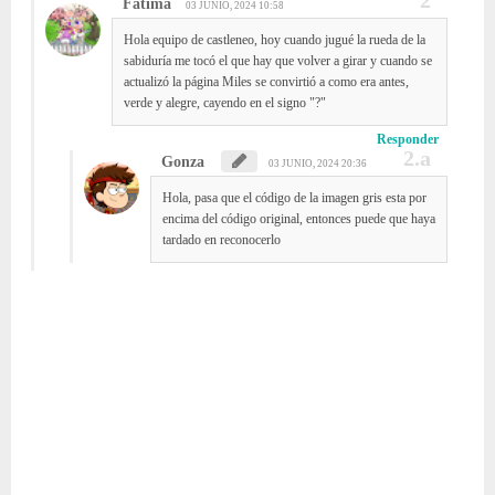
Fátima
03 JUNIO, 2024 10:58
Hola equipo de castleneo, hoy cuando jugué la rueda de la
sabiduría me tocó el que hay que volver a girar y cuando se
actualizó la página Miles se convirtió a como era antes,
verde y alegre, cayendo en el signo "?"
Responder
Gonza
03 JUNIO, 2024 20:36
Hola, pasa que el código de la imagen gris esta por
encima del código original, entonces puede que haya
tardado en reconocerlo