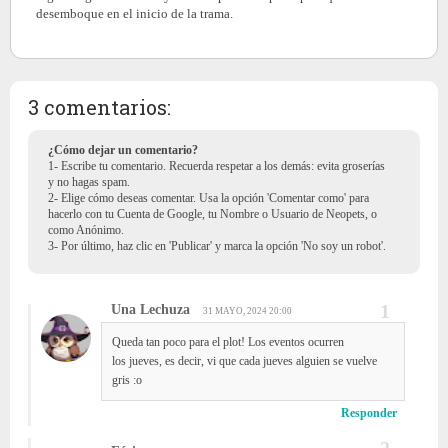
desemboque en el inicio de la trama.
3 comentarios:
¿Cómo dejar un comentario?
1- Escribe tu comentario. Recuerda respetar a los demás: evita groserías
y no hagas spam.
2- Elige cómo deseas comentar. Usa la opción 'Comentar como' para
hacerlo con tu Cuenta de Google, tu Nombre o Usuario de Neopets, o
como Anónimo.
3- Por último, haz clic en 'Publicar' y marca la opción 'No soy un robot'.
Una Lechuza
31 MAYO, 2024 20:00
Queda tan poco para el plot! Los eventos ocurren
los jueves, es decir, vi que cada jueves alguien se vuelve
gris :o
Responder